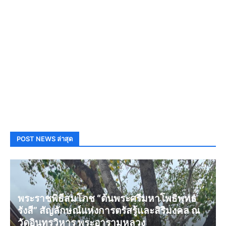
POST NEWS ล่าสุด
พระราชพิธีสมโภช “ต้นพระศรีมหาโพธิพุทธ
รังสี” สัญลักษณ์แห่งการตรัสรู้และสิริมงคล ณ
วัดอินทรวิหาร พระอารามหลวง