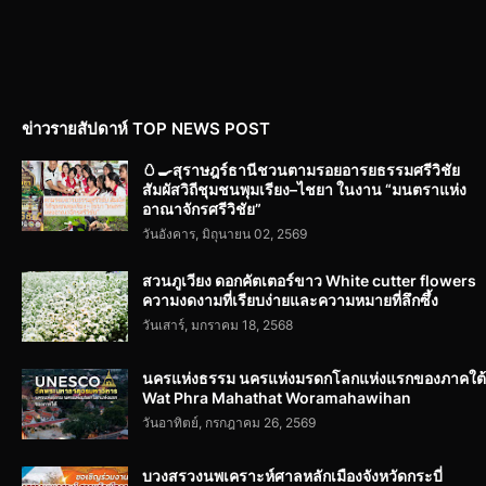
ข่าวรายสัปดาห์ TOP NEWS POST
🥚🍳สุราษฎร์ธานีชวนตามรอยอารยธรรมศรีวิชัย
สัมผัสวิถีชุมชนพุมเรียง–ไชยา ในงาน “มนตราแห่ง
อาณาจักรศรีวิชัย”
วันอังคาร, มิถุนายน 02, 2569
สวนภูเวียง ดอกคัตเตอร์ขาว White cutter flowers
ความงดงามที่เรียบง่ายและความหมายที่ลึกซึ้ง
วันเสาร์, มกราคม 18, 2568
นครแห่งธรรม นครแห่งมรดกโลกแห่งแรกของภาคใต้
Wat Phra Mahathat Woramahawihan
วันอาทิตย์, กรกฎาคม 26, 2569
บวงสรวงนพเคราะห์ศาลหลักเมืองจังหวัดกระบี่