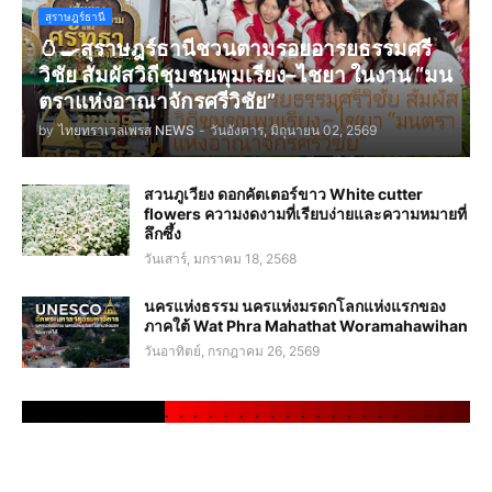
สุราษฎร์ธานี
🥚🍳สุราษฎร์ธานีชวนตามรอยอารยธรรมศรี
วิชัย สัมผัสวิถีชุมชนพุมเรียง–ไชยา ในงาน “มน
ตราแห่งอาณาจักรศรีวิชัย”
by
ไทยทราเวลเพรส NEWS
-
วันอังคาร, มิถุนายน 02, 2569
สวนภูเวียง ดอกคัตเตอร์ขาว White cutter
flowers ความงดงามที่เรียบง่ายและความหมายที่
ลึกซึ้ง
วันเสาร์, มกราคม 18, 2568
นครแห่งธรรม นครแห่งมรดกโลกแห่งแรกของ
ภาคใต้ Wat Phra Mahathat Woramahawihan
วันอาทิตย์, กรกฎาคม 26, 2569
.
.
.
.
.
.
.
.
.
.
.
.
.
.
.
.
.
.
.
.
.
.
.
.
.
.
.
.
.
.