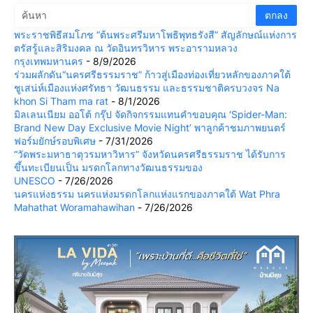
พระราชพิธีสมโภช “ต้นพระศรีมหาโพธิพุทธรังสี” สัญลักษณ์แห่งการ
ตรัสรู้และสิริมงคล ณ วัดอินทรวิหาร พระอารามหลวง
กรุงเทพมหานคร
- 8/9/2026
ร่วมผลักดัน“นครศรีธรรมราช” ก้าวสู่เมืองท่องเที่ยวหลักของภาคใต้
ชูเสน่ห์เมืองแห่งศรัทธา วัฒนธรรม และธรรมชาติครบวงจร Na
khon Si Tham ma rat
- 8/1/2026
มิลเลนเนียม ออโต้ กรุ๊ป จัดกิจกรรมแทนคำขอบคุณ ‘Spider-Man:
Brand New Day Exclusive Movie Night’ พาลูกค้าชมภาพยนตร์
ฟอร์มยักษ์รอบพิเศษ
- 7/31/2026
“วัดพระมหาธาตุวรมหาวิหาร” จังหวัดนครศรีธรรมราช ได้รับการ
ขึ้นทะเบียนเป็น มรดกโลกทางวัฒนธรรมของ
UNESCO
- 7/26/2026
นครแห่งธรรม นครแห่งมรดกโลกแห่งแรกของภาคใต้ Wat Phra
Mahathat Woramahawihan
- 7/26/2026