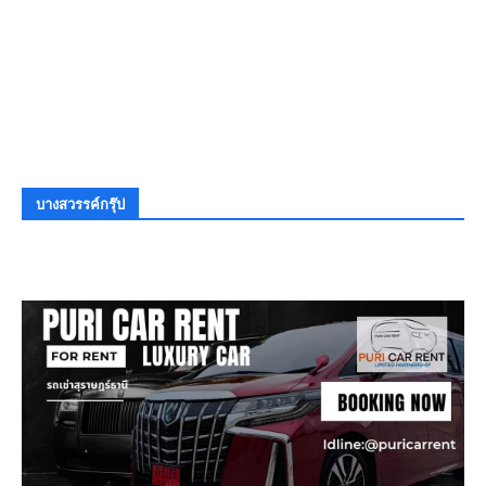
บางสวรรค์กรุ๊ป