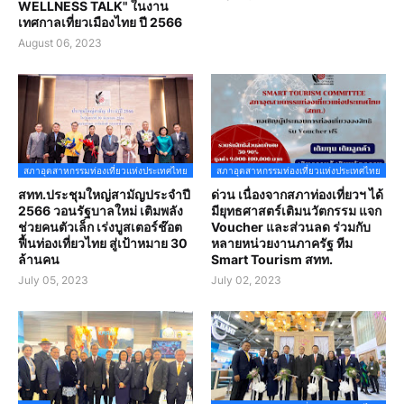
WELLNESS TALK" ในงาน
เทศกาลเที่ยวเมืองไทย ปี 2566
August 06, 2023
สภาอุตสาหกรรมท่องเที่ยวแห่งประเทศไทย
สภาอุตสาหกรรมท่องเที่ยวแห่งประเทศไทย
สทท.ประชุมใหญ่สามัญประจำปี
ด่วน เนื่องจากสภาท่องเที่ยวฯ ได้
2566 วอนรัฐบาลใหม่ เติมพลัง
มียุทธศาสตร์เติมนวัตกรรม แจก
ช่วยคนตัวเล็ก เร่งบูสเตอร์ช๊อต
Voucher และส่วนลด ร่วมกับ
ฟื้นท่องเที่ยวไทย สู่เป้าหมาย 30
หลายหน่วยงานภาครัฐ ทีม
ล้านคน
Smart Tourism สทท.
July 05, 2023
July 02, 2023