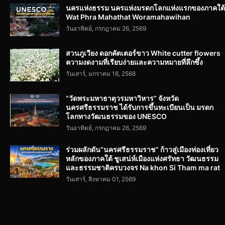
นครแห่งธรรม นครแห่งมรดกโลกแห่งแรกของภาคใต้
Wat Phra Mahathat Woramahawihan
วันอาทิตย์, กรกฎาคม 26, 2569
สวนภูเวียง ดอกคัตเตอร์ขาว White cutter flowers
ความงดงามที่เรียบง่ายและความหมายที่ลึกซึ้ง
วันเสาร์, มกราคม 18, 2568
“วัดพระมหาธาตุวรมหาวิหาร” จังหวัด
นครศรีธรรมราช ได้รับการขึ้นทะเบียนเป็น มรดก
โลกทางวัฒนธรรมของ UNESCO
วันอาทิตย์, กรกฎาคม 26, 2569
ร่วมผลักดัน“นครศรีธรรมราช” ก้าวสู่เมืองท่องเที่ยว
หลักของภาคใต้ ชูเสน่ห์เมืองแห่งศรัทธา วัฒนธรรม
และธรรมชาติครบวงจร Na khon Si Tham ma rat
วันเสาร์, สิงหาคม 01, 2569