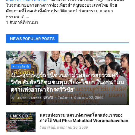
ในจุดหมายปลายทางการท่องเที่ยวสำคัญของประเทศไทย ด้วย
ศักยภาพที่โดดเด่นทั้งด้านประวัติศาสตร์ วัฒนธรรม ศาสนา
ธรรมชาติ ...
1 สัปดาห์ที่ผ่านมา
NEWS POPULAR POSTS
สุราษฎร์ธานี
🥚🍳สุราษฎร์ธานีชวนตามรอยอารยธรรมศรี
วิชัย สัมผัสวิถีชุมชนพุมเรียง–ไชยา ในงาน “มน
ตราแห่งอาณาจักรศรีวิชัย”
by
ไทยทราเวลเพรส NEWS
-
วันอังคาร, มิถุนายน 02, 2569
นครแห่งธรรม นครแห่งมรดกโลกแห่งแรกของ
ภาคใต้ Wat Phra Mahathat Woramahawihan
วันอาทิตย์, กรกฎาคม 26, 2569