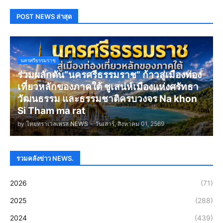
POST NEWS ล่าสุด
นครศรีธรรมราช
ร่วมผลักดัน“นครศรีธรรมราช” ก้าวสู่เมืองท่อง
เที่ยวหลักของภาคใต้ ชูเสน่ห์เมืองแห่งศรัทธา
วัฒนธรรม และธรรมชาติครบวงจร Na khon
Si Tham ma rat
by
ไทยทราเวลเพรส NEWS
-
วันเสาร์, สิงหาคม 01, 2569
รวมคลังข่าว NEWS.
2026
(71)
2025
(288)
2024
(439)