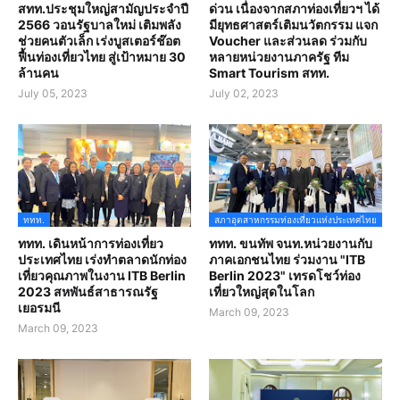
สทท.ประชุมใหญ่สามัญประจำปี
ด่วน เนื่องจากสภาท่องเที่ยวฯ ได้
2566 วอนรัฐบาลใหม่ เติมพลัง
มียุทธศาสตร์เติมนวัตกรรม แจก
ช่วยคนตัวเล็ก เร่งบูสเตอร์ช๊อต
Voucher และส่วนลด ร่วมกับ
ฟื้นท่องเที่ยวไทย สู่เป้าหมาย 30
หลายหน่วยงานภาครัฐ ทีม
ล้านคน
Smart Tourism สทท.
July 05, 2023
July 02, 2023
ททท.
สภาอุตสาหกรรมท่องเที่ยวแห่งประเทศไทย
ททท. เดินหน้าการท่องเที่ยว
ททท. ขนทัพ จนท.หน่วยงานกับ
ประเทศไทย เร่งทำตลาดนักท่อง
ภาคเอกชนไทย ร่วมงาน "ITB
เที่ยวคุณภาพในงาน ITB Berlin
Berlin 2023" เทรดโชว์ท่อง
2023 สหพันธ์สาธารณรัฐ
เที่ยวใหญ่สุดในโลก
เยอรมนี
March 09, 2023
March 09, 2023