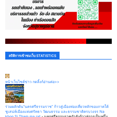
.
.
.
.
.
.
.
.
.
.
.
.
.
.
.
.
.
.
.
.
.
.
.
.
.
.
.
.
.
.
สถิติการเข้าชมเว็บ STATISTICS
หน้าเว็บไซต์ข่าว กดลิ้งก์อ่านต่อ>>
ร่วมผลักดัน“นครศรีธรรมราช” ก้าวสู่เมืองท่องเที่ยวหลักของภาคใต้
ชูเสน่ห์เมืองแห่งศรัทธา วัฒนธรรม และธรรมชาติครบวงจร Na
khon Si Tham ma rat
-
นครศรีธรรมราชกำลังก้าวสู่การเป็นหนึ่ง