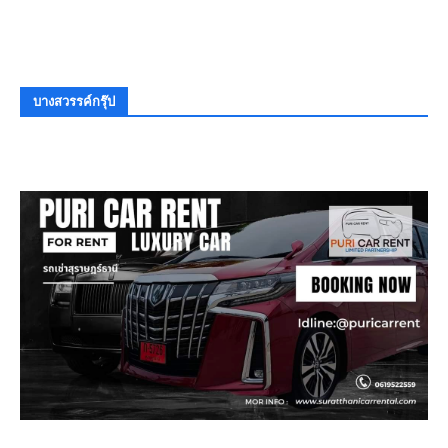
บางสวรรค์กรุ๊ป