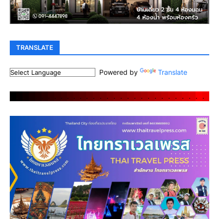
TRANSLATE
Powered by
Translate
.
.
.
.
.
.
.
.
.
.
.
.
.
.
.
.
.
.
.
.
.
.
.
.
.
.
.
.
.
.