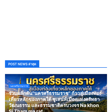
POST NEWS ล่าสุด
นครศรีธรรมราช
ร่วมผลักดัน“นครศรีธรรมราช” ก้าวสู่เมืองท่อง
เที่ยวหลักของภาคใต้ ชูเสน่ห์เมืองแห่งศรัทธา
วัฒนธรรม และธรรมชาติครบวงจร Na khon
Si Tham ma rat