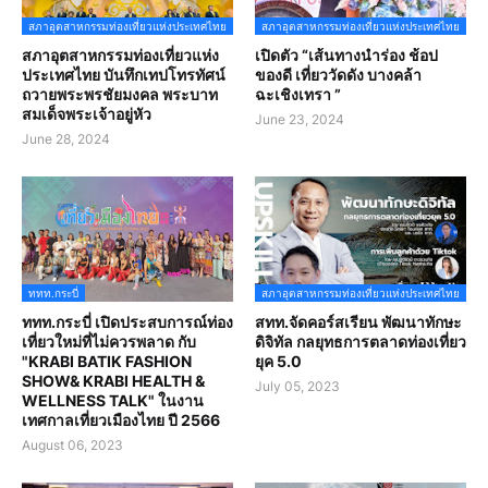
สภาอุตสาหกรรมท่องเที่ยวแห่งประเทศไทย
สภาอุตสาหกรรมท่องเที่ยวแห่งประเทศไทย
สภาอุตสาหกรรมท่องเที่ยวแห่ง
เปิดตัว “เส้นทางนำร่อง ช้อป
ประเทศไทย บันทึกเทปโทรทัศน์
ของดี เที่ยววัดดัง บางคล้า
ถวายพระพรชัยมงคล พระบาท
ฉะเชิงเทรา ”
สมเด็จพระเจ้าอยู่หัว
June 23, 2024
June 28, 2024
ททท.กระบี่
สภาอุตสาหกรรมท่องเที่ยวแห่งประเทศไทย
ททท.กระบี่ เปิดประสบการณ์ท่อง
สทท.จัดคอร์สเรียน พัฒนาทักษะ
เที่ยวใหม่ที่ไม่ควรพลาด กับ
ดิจิทัล กลยุทธการตลาดท่องเที่ยว
"KRABI BATIK FASHION
ยุค 5.0
SHOW& KRABI HEALTH &
July 05, 2023
WELLNESS TALK" ในงาน
เทศกาลเที่ยวเมืองไทย ปี 2566
August 06, 2023