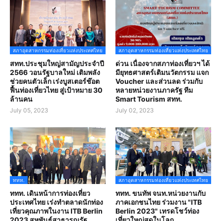
สภาอุตสาหกรรมท่องเที่ยวแห่งประเทศไทย
สภาอุตสาหกรรมท่องเที่ยวแห่งประเทศไทย
สทท.ประชุมใหญ่สามัญประจำปี
ด่วน เนื่องจากสภาท่องเที่ยวฯ ได้
2566 วอนรัฐบาลใหม่ เติมพลัง
มียุทธศาสตร์เติมนวัตกรรม แจก
ช่วยคนตัวเล็ก เร่งบูสเตอร์ช๊อต
Voucher และส่วนลด ร่วมกับ
ฟื้นท่องเที่ยวไทย สู่เป้าหมาย 30
หลายหน่วยงานภาครัฐ ทีม
ล้านคน
Smart Tourism สทท.
July 05, 2023
July 02, 2023
ททท.
สภาอุตสาหกรรมท่องเที่ยวแห่งประเทศไทย
ททท. เดินหน้าการท่องเที่ยว
ททท. ขนทัพ จนท.หน่วยงานกับ
ประเทศไทย เร่งทำตลาดนักท่อง
ภาคเอกชนไทย ร่วมงาน "ITB
เที่ยวคุณภาพในงาน ITB Berlin
Berlin 2023" เทรดโชว์ท่อง
2023 สหพันธ์สาธารณรัฐ
เที่ยวใหญ่สุดในโลก