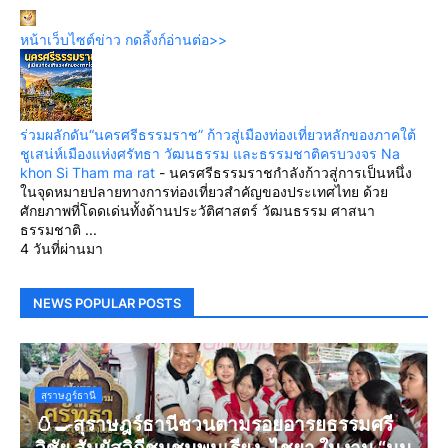
หน้าเว็บไซต์ข่าว กดลิ้งก์อ่านต่อ>>
ร่วมผลักดัน“นครศรีธรรมราช” ก้าวสู่เมืองท่องเที่ยวหลักของภาคใต้
ชูเสน่ห์เมืองแห่งศรัทธา วัฒนธรรม และธรรมชาติครบวงจร Na
khon Si Tham ma rat
-
นครศรีธรรมราชกำลังก้าวสู่การเป็นหนึ่ง
ในจุดหมายปลายทางการท่องเที่ยวสำคัญของประเทศไทย ด้วย
ศักยภาพที่โดดเด่นทั้งด้านประวัติศาสตร์ วัฒนธรรม ศาสนา
ธรรมชาติ ...
4 วันที่ผ่านมา
NEWS POPULAR POSTS
สุราษฎร์ธานี
🥚🍳สุราษฎร์ธานีชวนตามรอยอารยธรรมศรี