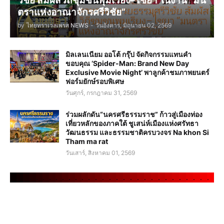
วิชัย สัมผัสวิถีชุมชนพุมเรียง–ไชยา ในงาน “มน
ตราแห่งอาณาจักรศรีวิชัย”
by
ไทยทราเวลเพรส NEWS
-
วันอังคาร, มิถุนายน 02, 2569
มิลเลนเนียม ออโต้ กรุ๊ป จัดกิจกรรมแทนคำ
ขอบคุณ ‘Spider-Man: Brand New Day
Exclusive Movie Night’ พาลูกค้าชมภาพยนตร์
ฟอร์มยักษ์รอบพิเศษ
วันศุกร์, กรกฎาคม 31, 2569
ร่วมผลักดัน“นครศรีธรรมราช” ก้าวสู่เมืองท่อง
เที่ยวหลักของภาคใต้ ชูเสน่ห์เมืองแห่งศรัทธา
วัฒนธรรม และธรรมชาติครบวงจร Na khon Si
Tham ma rat
วันเสาร์, สิงหาคม 01, 2569
.
.
.
.
.
.
.
.
.
.
.
.
.
.
.
.
.
.
.
.
.
.
.
.
.
.
.
.
.
.