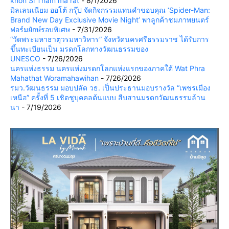
khon Si Tham ma rat
- 8/1/2026
มิลเลนเนียม ออโต้ กรุ๊ป จัดกิจกรรมแทนคำขอบคุณ ‘Spider-Man:
Brand New Day Exclusive Movie Night’ พาลูกค้าชมภาพยนตร์
ฟอร์มยักษ์รอบพิเศษ
- 7/31/2026
“วัดพระมหาธาตุวรมหาวิหาร” จังหวัดนครศรีธรรมราช ได้รับการ
ขึ้นทะเบียนเป็น มรดกโลกทางวัฒนธรรมของ
UNESCO
- 7/26/2026
นครแห่งธรรม นครแห่งมรดกโลกแห่งแรกของภาคใต้ Wat Phra
Mahathat Woramahawihan
- 7/26/2026
รมว.วัฒนธรรม มอบปลัด วธ. เป็นประธานมอบรางวัล “เพชรเมือง
เหนือ” ครั้งที่ 5 เชิดชูบุคคลต้นแบบ สืบสานมรดกวัฒนธรรมล้าน
นา
- 7/19/2026