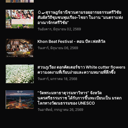
🥚🍳สุราษฎร์ธานีชวนตามรอยอารยธรรมศรีวิชัย
สัมผัสวิถีชุมชนพุมเรียง–ไชยา ในงาน “มนตราแห่ง
อาณาจักรศรีวิชัย”
วันอังคาร, มิถุนายน 02, 2569
Khon Beat Festival - คอน บีท เฟสติวัล
วันเสาร์, มิถุนายน 06, 2569
สวนภูเวียง ดอกคัตเตอร์ขาว White cutter flowers
ความงดงามที่เรียบง่ายและความหมายที่ลึกซึ้ง
วันเสาร์, มกราคม 18, 2568
“วัดพระมหาธาตุวรมหาวิหาร” จังหวัด
นครศรีธรรมราช ได้รับการขึ้นทะเบียนเป็น มรดก
โลกทางวัฒนธรรมของ UNESCO
วันอาทิตย์, กรกฎาคม 26, 2569