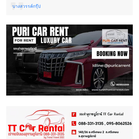
บางสวรรค์กรุ๊ป