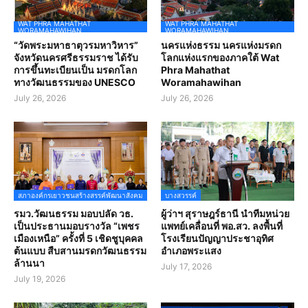
WAT PHRA MAHATHAT
WAT PHRA MAHATHAT
WORAMAHAWIHAN
WORAMAHAWIHAN
“วัดพระมหาธาตุวรมหาวิหาร”
นครแห่งธรรม นครแห่งมรดก
จังหวัดนครศรีธรรมราช ได้รับ
โลกแห่งแรกของภาคใต้ Wat
การขึ้นทะเบียนเป็น มรดกโลก
Phra Mahathat
ทางวัฒนธรรมของ UNESCO
Woramahawihan
July 26, 2026
July 26, 2026
สภาองค์กรเยาวชนสร้างสรรค์พัฒนาสังคม
บางสวรรค์
รมว.วัฒนธรรม มอบปลัด วธ.
ผู้ว่าฯ สุราษฎร์ธานี นำทีมหน่วย
เป็นประธานมอบรางวัล “เพชร
แพทย์เคลื่อนที่ พอ.สว. ลงพื้นที่
เมืองเหนือ” ครั้งที่ 5 เชิดชูบุคคล
โรงเรียนปัญญาประชาอุทิศ
ต้นแบบ สืบสานมรดกวัฒนธรรม
อำเภอพระแสง
ล้านนา
July 17, 2026
July 19, 2026