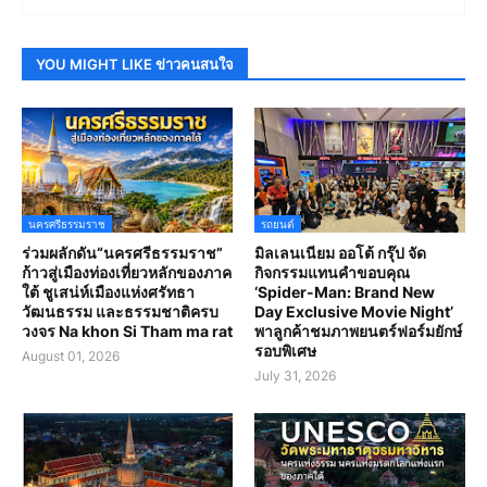
YOU MIGHT LIKE ข่าวคนสนใจ
นครศรีธรรมราช
รถยนต์
ร่วมผลักดัน“นครศรีธรรมราช”
มิลเลนเนียม ออโต้ กรุ๊ป จัด
ก้าวสู่เมืองท่องเที่ยวหลักของภาค
กิจกรรมแทนคำขอบคุณ
ใต้ ชูเสน่ห์เมืองแห่งศรัทธา
‘Spider-Man: Brand New
วัฒนธรรม และธรรมชาติครบ
Day Exclusive Movie Night’
วงจร Na khon Si Tham ma rat
พาลูกค้าชมภาพยนตร์ฟอร์มยักษ์
รอบพิเศษ
August 01, 2026
July 31, 2026