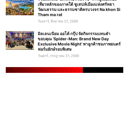
เที่ยวหลักของภาคใต้ ชูเสน่ห์เมืองแห่งศรัทธา
วัฒนธรรม และธรรมชาติครบวงจร Na khon Si
Tham ma rat
วันเสาร์, สิงหาคม 01, 2569
มิลเลนเนียม ออโต้ กรุ๊ป จัดกิจกรรมแทนคำ
ขอบคุณ ‘Spider-Man: Brand New Day
Exclusive Movie Night’ พาลูกค้าชมภาพยนตร์
ฟอร์มยักษ์รอบพิเศษ
วันศุกร์, กรกฎาคม 31, 2569
.
.
.
.
.
.
.
.
.
.
.
.
.
.
.
.
.
.
.
.
.
.
.
.
.
.
.
.
.
.