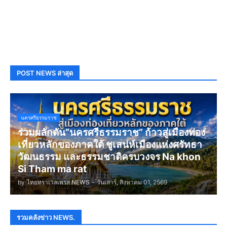
POST NEWS ล่าสุด
นครศรีธรรมราช
ร่วมผลักดัน“นครศรีธรรมราช” ก้าวสู่เมืองท่อง
เที่ยวหลักของภาคใต้ ชูเสน่ห์เมืองแห่งศรัทธา
วัฒนธรรม และธรรมชาติครบวงจร Na khon
Si Tham ma rat
by
ไทยทราเวลเพรส NEWS
-
วันเสาร์, สิงหาคม 01, 2569
รวมคลังข่าว NEWS.