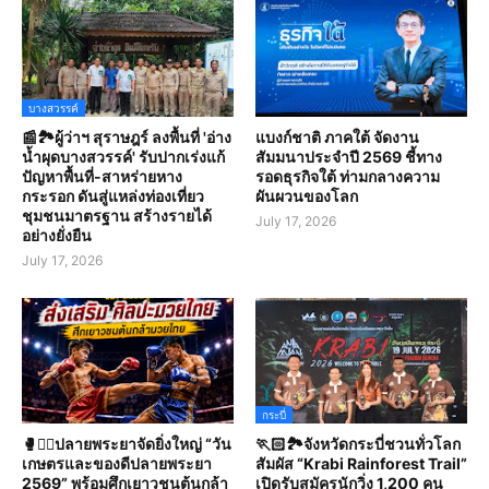
บางสวรรค์
📰🏞️ผู้ว่าฯ สุราษฎร์ ลงพื้นที่ 'อ่าง
แบงก์ชาติ ภาคใต้ จัดงาน
น้ำผุดบางสวรรค์' รับปากเร่งแก้
สัมมนาประจำปี 2569 ชี้ทาง
ปัญหาพื้นที่-สาหร่ายหาง
รอดธุรกิจใต้ ท่ามกลางความ
กระรอก ดันสู่แหล่งท่องเที่ยว
ผันผวนของโลก
ชุมชนมาตรฐาน สร้างรายได้
July 17, 2026
อย่างยั่งยืน
July 17, 2026
กระบี่
🥊🤼‍♀️ปลายพระยาจัดยิ่งใหญ่ “วัน
🏃🏻🏞️จังหวัดกระบี่ชวนทั่วโลก
เกษตรและของดีปลายพระยา
สัมผัส “Krabi Rainforest Trail”
2569” พร้อมศึกเยาวชนต้นกล้า
เปิดรับสมัครนักวิ่ง 1,200 คน