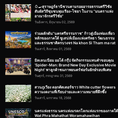
🥚🍳สุราษฎร์ธานีชวนตามรอยอารยธรรมศรีวิชัย
สัมผัสวิถีชุมชนพุมเรียง–ไชยา ในงาน “มนตราแห่ง
อาณาจักรศรีวิชัย”
วันอังคาร, มิถุนายน 02, 2569
ร่วมผลักดัน“นครศรีธรรมราช” ก้าวสู่เมืองท่องเที่ยว
หลักของภาคใต้ ชูเสน่ห์เมืองแห่งศรัทธา วัฒนธรรม
และธรรมชาติครบวงจร Na khon Si Tham ma rat
วันเสาร์, สิงหาคม 01, 2569
มิลเลนเนียม ออโต้ กรุ๊ป จัดกิจกรรมแทนคำขอบคุณ
‘Spider-Man: Brand New Day Exclusive Movie
Night’ พาลูกค้าชมภาพยนตร์ฟอร์มยักษ์รอบพิเศษ
วันศุกร์, กรกฎาคม 31, 2569
สวนภูเวียง ดอกคัตเตอร์ขาว White cutter flowers
ความงดงามที่เรียบง่ายและความหมายที่ลึกซึ้ง
วันเสาร์, มกราคม 18, 2568
นครแห่งธรรม นครแห่งมรดกโลกแห่งแรกของภาคใต้
Wat Phra Mahathat Woramahawihan