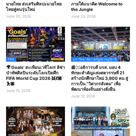
มวยไทย ส่งเสริมศิลปะมวยไทย
ภายใต้แนวคิด Welcome to
ไทยสู่คนรุ่นใหม่
the Jungle
June 30, 2026
June 23, 2026
FIFA
มหาวิทยาลัยราชภัฏสุราษฎร์ธานี
🎥‘Goals’ สะเทือนเวทีโลก! ลิซ่า
📰✍🏻อธิการบดี มรส. มอบ 4
นำทัพศิลปินระดับโลกเปิดศึก
ทักษะสำคัญแห่งศตวรรษที่ 21
FIFA World Cup 2026 👯💃🏼
สร้างนักศึกษาใหม่ 3,800 คน สู่
🕺🏽
การเป็น “วิศวกรสังคม” เพื่อ
พัฒนาท้องถิ่นอย่างยั่งยืน
June 15, 2026
June 12, 2026