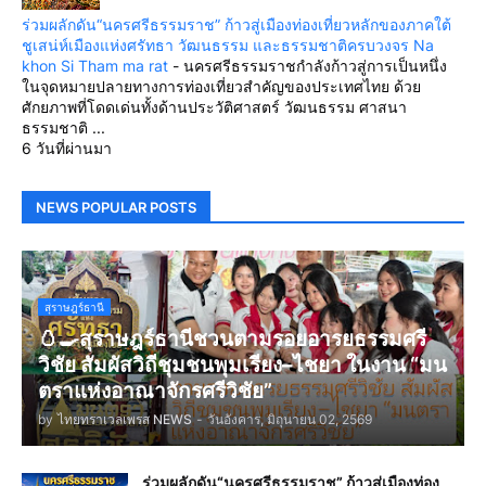
ร่วมผลักดัน“นครศรีธรรมราช” ก้าวสู่เมืองท่องเที่ยวหลักของภาคใต้
ชูเสน่ห์เมืองแห่งศรัทธา วัฒนธรรม และธรรมชาติครบวงจร Na
khon Si Tham ma rat
-
นครศรีธรรมราชกำลังก้าวสู่การเป็นหนึ่ง
ในจุดหมายปลายทางการท่องเที่ยวสำคัญของประเทศไทย ด้วย
ศักยภาพที่โดดเด่นทั้งด้านประวัติศาสตร์ วัฒนธรรม ศาสนา
ธรรมชาติ ...
6 วันที่ผ่านมา
NEWS POPULAR POSTS
สุราษฎร์ธานี
🥚🍳สุราษฎร์ธานีชวนตามรอยอารยธรรมศรี
วิชัย สัมผัสวิถีชุมชนพุมเรียง–ไชยา ในงาน “มน
ตราแห่งอาณาจักรศรีวิชัย”
by
ไทยทราเวลเพรส NEWS
-
วันอังคาร, มิถุนายน 02, 2569
ร่วมผลักดัน“นครศรีธรรมราช” ก้าวสู่เมืองท่อง