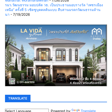
Mahathat Woramahawihan
- 7/26/2026
รมว.วัฒนธรรม มอบปลัด วธ. เป็นประธานมอบรางวัล “เพชรเมือง
เหนือ” ครั้งที่ 5 เชิดชูบุคคลต้นแบบ สืบสานมรดกวัฒนธรรมล้าน
นา
- 7/19/2026
TRANSLATE
Powered by
Translate