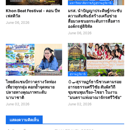
มหาวิทยาลัยราชภัฏสุราษฎร์ธานี
Khon Beat Festival - คอน บีท
มรส. นำปัญญาประดิษฐ์กระชับ
เฟสติวัล
ความสัมพันธ์สร้างเครือข่าย
สื่อมวลชนยกระดับการสื่อสาร
June 06, 2026
องค์กรสู่ดิจิทัล
June 06, 2026
สุราษฎร์ธานี
ไทยยังแชมป์กวาดรางวัลท่อง
🥚🍳สุราษฎร์ธานีชวนตามรอย
เที่ยวทุกกลุ่ม ตอกย้ำจุดหมาย
อารยธรรมศรีวิชัย สัมผัสวิถี
ปลายทางคุณภาพระดับ
ชุมชนพุมเรียง–ไชยา ในงาน
นานาชาติ
“มนตราแห่งอาณาจักรศรีวิชัย”
June 02, 2026
June 02, 2026
แสดงความคิดเห็น