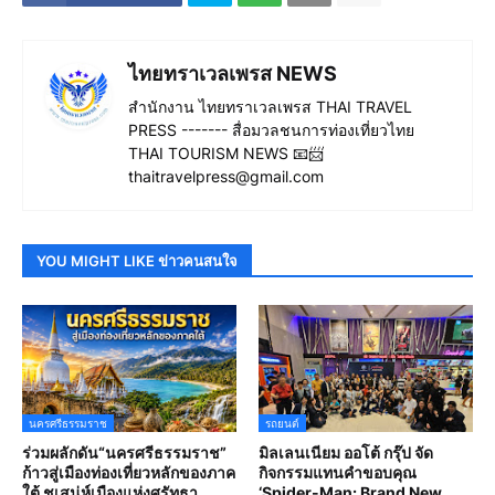
ไทยทราเวลเพรส NEWS
สำนักงาน ไทยทราเวลเพรส THAI TRAVEL
PRESS ------- สื่อมวลชนการท่องเที่ยวไทย
THAI TOURISM NEWS 📧📨
thaitravelpress@gmail.com
YOU MIGHT LIKE ข่าวคนสนใจ
นครศรีธรรมราช
รถยนต์
ร่วมผลักดัน“นครศรีธรรมราช”
มิลเลนเนียม ออโต้ กรุ๊ป จัด
ก้าวสู่เมืองท่องเที่ยวหลักของภาค
กิจกรรมแทนคำขอบคุณ
ใต้ ชูเสน่ห์เมืองแห่งศรัทธา
‘Spider-Man: Brand New