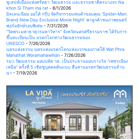
ชูเสน่ห์เมืองแห่งศรัทธา วัฒนธรรม และธรรมชาติครบวงจร Na
khon Si Tham ma rat
- 8/1/2026
มิลเลนเนียม ออโต้ กรุ๊ป จัดกิจกรรมแทนคำขอบคุณ ‘Spider-Man:
Brand New Day Exclusive Movie Night’ พาลูกค้าชมภาพยนตร์
ฟอร์มยักษ์รอบพิเศษ
- 7/31/2026
“วัดพระมหาธาตุวรมหาวิหาร” จังหวัดนครศรีธรรมราช ได้รับการ
ขึ้นทะเบียนเป็น มรดกโลกทางวัฒนธรรมของ
UNESCO
- 7/26/2026
นครแห่งธรรม นครแห่งมรดกโลกแห่งแรกของภาคใต้ Wat Phra
Mahathat Woramahawihan
- 7/26/2026
รมว.วัฒนธรรม มอบปลัด วธ. เป็นประธานมอบรางวัล “เพชรเมือง
เหนือ” ครั้งที่ 5 เชิดชูบุคคลต้นแบบ สืบสานมรดกวัฒนธรรมล้าน
นา
- 7/19/2026