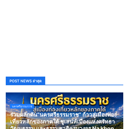
POST NEWS ล่าสุด
นครศรีธรรมราช
ร่วมผลักดัน“นครศรีธรรมราช” ก้าวสู่เมืองท่อง
เที่ยวหลักของภาคใต้ ชูเสน่ห์เมืองแห่งศรัทธา
วัฒนธรรม และธรรมชาติครบวงจร Na khon