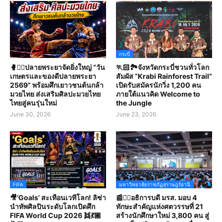
กระบี่
🥊🤼‍♀️ปลายพระยาจัดยิ่งใหญ่ “วัน
🏃🏻🏞️จังหวัดกระบี่ชวนทั่วโลก
เกษตรและของดีปลายพระยา
สัมผัส “Krabi Rainforest Trail”
2569” พร้อมศึกเยาวชนต้นกล้า
เปิดรับสมัครนักวิ่ง 1,200 คน
มวยไทย ส่งเสริมศิลปะมวยไทย
ภายใต้แนวคิด Welcome to
ไทยสู่คนรุ่นใหม่
the Jungle
June 30, 2026
June 23, 2026
FIFA
มหาวิทยาลัยราชภัฏสุราษฎร์ธานี
🎥‘Goals’ สะเทือนเวทีโลก! ลิซ่า
📰✍🏻อธิการบดี มรส. มอบ 4
นำทัพศิลปินระดับโลกเปิดศึก
ทักษะสำคัญแห่งศตวรรษที่ 21
FIFA World Cup 2026 👯💃🏼
สร้างนักศึกษาใหม่ 3,800 คน สู่