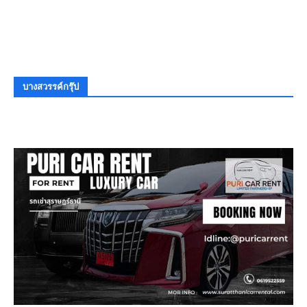
บางสวรรค์กรุ๊ป