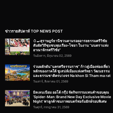
ข่าวรายสัปดาห์ TOP NEWS POST
🥚🍳สุราษฎร์ธานีชวนตามรอยอารยธรรมศรีวิชัย
สัมผัสวิถีชุมชนพุมเรียง–ไชยา ในงาน “มนตราแห่ง
อาณาจักรศรีวิชัย”
วันอังคาร, มิถุนายน 02, 2569
ร่วมผลักดัน“นครศรีธรรมราช” ก้าวสู่เมืองท่องเที่ยว
หลักของภาคใต้ ชูเสน่ห์เมืองแห่งศรัทธา วัฒนธรรม
และธรรมชาติครบวงจร Na khon Si Tham ma rat
วันเสาร์, สิงหาคม 01, 2569
มิลเลนเนียม ออโต้ กรุ๊ป จัดกิจกรรมแทนคำขอบคุณ
‘Spider-Man: Brand New Day Exclusive Movie
Night’ พาลูกค้าชมภาพยนตร์ฟอร์มยักษ์รอบพิเศษ
วันศุกร์, กรกฎาคม 31, 2569