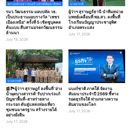
สภาองค์กรเยาวชนสร้างสรรค์พัฒนาสังคม
บางสวรรค์
รมว.วัฒนธรรม มอบปลัด วธ.
ผู้ว่าฯ สุราษฎร์ธานี นำทีมหน่วย
เป็นประธานมอบรางวัล “เพชร
แพทย์เคลื่อนที่ พอ.สว. ลงพื้นที่
เมืองเหนือ” ครั้งที่ 5 เชิดชูบุคคล
โรงเรียนปัญญาประชาอุทิศ
ต้นแบบ สืบสานมรดกวัฒนธรรม
อำเภอพระแสง
ล้านนา
July 17, 2026
July 19, 2026
บางสวรรค์
📰🏞️ผู้ว่าฯ สุราษฎร์ ลงพื้นที่ 'อ่าง
แบงก์ชาติ ภาคใต้ จัดงาน
น้ำผุดบางสวรรค์' รับปากเร่งแก้
สัมมนาประจำปี 2569 ชี้ทาง
ปัญหาพื้นที่-สาหร่ายหาง
รอดธุรกิจใต้ ท่ามกลางความ
กระรอก ดันสู่แหล่งท่องเที่ยว
ผันผวนของโลก
ชุมชนมาตรฐาน สร้างรายได้
July 17, 2026
อย่างยั่งยืน
July 17, 2026