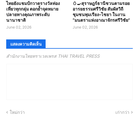
ไทยยังแชมป์กวาดรางวัลท่อง
🥚🍳สุราษฎร์ธานีชวนตามรอย
เที่ยวทุกกลุ่ม ตอกย้ำจุดหมาย
อารยธรรมศรีวิชัย สัมผัสวิถี
ปลายทางคุณภาพระดับ
ชุมชนพุมเรียง–ไชยา ในงาน
นานาชาติ
“มนตราแห่งอาณาจักรศรีวิชัย”
June 02, 2026
June 02, 2026
แสดงความคิดเห็น
สำนักงานไทยทราเวลเพรส THAI TRAVEL PRESS
ใหม่กว่า
เก่ากว่า