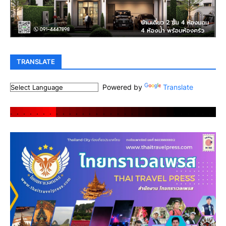
TRANSLATE
Powered by
Translate
.
.
.
.
.
.
.
.
.
.
.
.
.
.
.
.
.
.
.
.
.
.
.
.
.
.
.
.
.
.