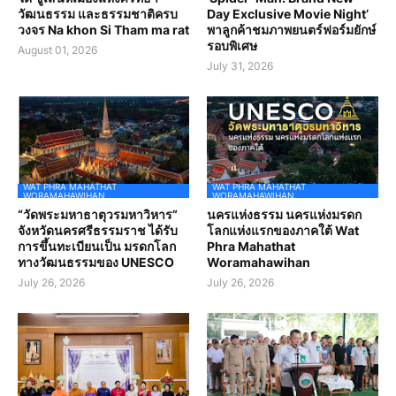
วัฒนธรรม และธรรมชาติครบ
Day Exclusive Movie Night’
วงจร Na khon Si Tham ma rat
พาลูกค้าชมภาพยนตร์ฟอร์มยักษ์
รอบพิเศษ
August 01, 2026
July 31, 2026
WAT PHRA MAHATHAT
WAT PHRA MAHATHAT
WORAMAHAWIHAN
WORAMAHAWIHAN
“วัดพระมหาธาตุวรมหาวิหาร”
นครแห่งธรรม นครแห่งมรดก
จังหวัดนครศรีธรรมราช ได้รับ
โลกแห่งแรกของภาคใต้ Wat
การขึ้นทะเบียนเป็น มรดกโลก
Phra Mahathat
ทางวัฒนธรรมของ UNESCO
Woramahawihan
July 26, 2026
July 26, 2026