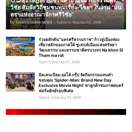
🥚🍳สุราษฎร์ธานีชวนตามรอยอารยธรรมศรี
วิชัย สัมผัสวิถีชุมชนพุมเรียง–ไชยา ในงาน “มน
ตราแห่งอาณาจักรศรีวิชัย”
by
ไทยทราเวลเพรส NEWS
-
วันอังคาร, มิถุนายน 02, 2569
ร่วมผลักดัน“นครศรีธรรมราช” ก้าวสู่เมืองท่อง
เที่ยวหลักของภาคใต้ ชูเสน่ห์เมืองแห่งศรัทธา
วัฒนธรรม และธรรมชาติครบวงจร Na khon Si
Tham ma rat
วันเสาร์, สิงหาคม 01, 2569
มิลเลนเนียม ออโต้ กรุ๊ป จัดกิจกรรมแทนคำ
ขอบคุณ ‘Spider-Man: Brand New Day
Exclusive Movie Night’ พาลูกค้าชมภาพยนตร์
ฟอร์มยักษ์รอบพิเศษ
วันศุกร์, กรกฎาคม 31, 2569
.
.
.
.
.
.
.
.
.
.
.
.
.
.
.
.
.
.
.
.
.
.
.
.
.
.
.
.
.
.