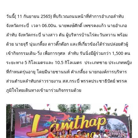
วันนี้( 11 กันยายน 2565) ที่บริเวณถนนหน้าที่ทำการอำเภอลำทับ 
จังหวัดกระบี่  เวลา 06.00น. นายพงษ์ศักดิ์ เพชรคงแก้ว นายอำเภอ
ลำทับ จังหวัดกระบี่ นางสาว ตัน ผู้บริหารบ้านไร่ตะวันหวาน พร้อม
ด้วย นายจุรี นุ่นเกลี้ยง ดาวติ๊กต๊อก 
และที่เกี่ยวข้องได้ร่วมปล่อยตัวผู้
เข้ากิจกรรมเดิน-วิ่ง เพื่อการกุศล  ลำทับ รันนิ่งมีผู้ร่วมกว่า 1,500 คน
ระยะทาง 5 กิโลเมตรและ 10.5 กิโลเมตร  ประเภทชาย ประเภทหญิง   
ที่กำหนดรุ่นอายุ โดยมีนายชานนท์ คำเกลี้ยง นายกองค์การบริหาร
ส่วนตำบลลำทับกล่าวรายงาน สส.กระบี่ พรรคประชาธิปัตย์ พรรค
ภูมิใจไทยเดินทางเข้ามาร่วมกิจกรรมด้วย