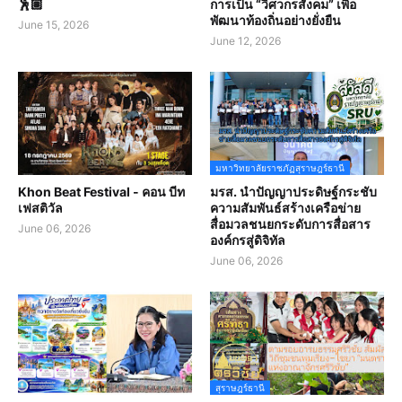
🕺🏽
การเป็น “วิศวกรสังคม” เพื่อ
พัฒนาท้องถิ่นอย่างยั่งยืน
June 15, 2026
June 12, 2026
มหาวิทยาลัยราชภัฏสุราษฎร์ธานี
Khon Beat Festival - คอน บีท
มรส. นำปัญญาประดิษฐ์กระชับ
เฟสติวัล
ความสัมพันธ์สร้างเครือข่าย
สื่อมวลชนยกระดับการสื่อสาร
June 06, 2026
องค์กรสู่ดิจิทัล
June 06, 2026
สุราษฎร์ธานี