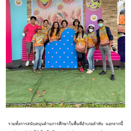
  รวมทั้งการสนับสนุนด้านการศึกษาในพื้นที่อำเภอลำทับ  นอกจากนี้