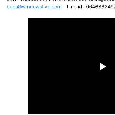
baot@windowslive.com
Line id : 064686249