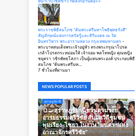
หน้าเว็บไซต์ข่าว กดลิ้งก์อ่านต่อ>>
พระราชพิธีสมโภช “ต้นพระศรีมหาโพธิพุทธรังสี”
สัญลักษณ์แห่งการตรัสรู้และสิริมงคล ณ วัด
อินทรวิหาร พระอารามหลวง กรุงเทพมหานคร
-
พระบาทสมเด็จพระเจ้าอยู่หัว ทรงพระกรุณาโปรด
เกล้าโปรดกระหม่อมให้ เจ้าจอม พลโทหญิง คุณหญิง
ชยุตรา วชิรพัทธโสภา เป็นผู้แทนพระองค์ ประกอบพิธี
สมโภช “ต้นพระศรีมห...
7 ชั่วโมงที่ผ่านมา
NEWS POPULAR POSTS
สุราษฎร์ธานี
🥚🍳สุราษฎร์ธานีชวนตามรอย
อารยธรรมศรีวิชัย สัมผัสวิถีชุมชน
พุมเรียง–ไชยา ในงาน “มนตราแห่ง
อาณาจักรศรีวิชัย”