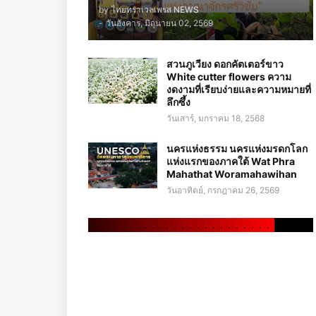
by
ไทยทราเวลเพรส NEWS
-
วันอังคาร, มิถุนายน 02, 2569
สวนภูเวียง ดอกคัตเตอร์ขาว
White cutter flowers ความ
งดงามที่เรียบง่ายและความหมายที่
ลึกซึ้ง
วันเสาร์, มกราคม 18, 2568
นครแห่งธรรม นครแห่งมรดกโลก
แห่งแรกของภาคใต้ Wat Phra
Mahathat Woramahawihan
วันอาทิตย์, กรกฎาคม 26, 2569
.
.
.
.
.
.
.
.
.
.
.
.
.
.
.
.
.
.
.
.
.
.
.
.
.
.
.
.
.
.