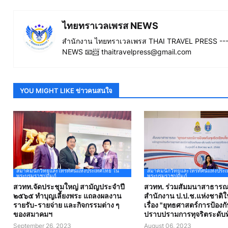
ไทยทราเวลเพรส NEWS
สำนักงาน ไทยทราเวลเพรส THAI TRAVEL PRESS ----
NEWS 📧📨 thaitravelpress@gmail.com
YOU MIGHT LIKE ข่าวคนสนใจ
สมาคมนักวิทยุและโทรทัศน์แห่งประเทศไทย ใน
สมาคมนักวิทยุและโทรทัศน์แห่งประ
พระบรมราชูปถัมภ์
พระบรมราชูปถัมภ์
สวทท.จัดประชุมใหญ่ สามัญประจำปี
สวทท. ร่วมสัมมนาสาธารณ
๒๕๖๕ ทำบุญเลี้ยงพระ แถลงผลงาน
สำนักงาน ป.ป.ช.แห่งชาติใ
รายรับ-รายจ่าย และกิจกรรมต่าง ๆ
เรื่อง "ยุทธศาสตร์การป้อง
ของสมาคมฯ
ปราบปรามการทุจริตระดับท้
September 26, 2023
August 06, 2023