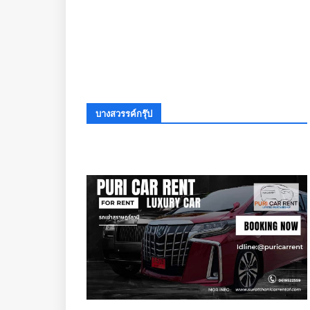
บางสวรรค์กรุ๊ป