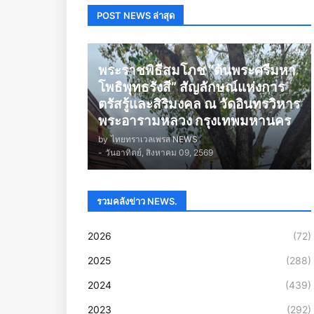
POST NEWS ล่าสุด
พระราชพิธีสมโภช “ต้นพระศรีมหา
โพธิพุทธรังสี” สัญลักษณ์แห่งการ
ตรัสรู้และสิริมงคล ณ วัดอินทรวิหาร
พระอารามหลวง กรุงเทพมหานคร
by
ไทยทราเวลเพรส NEWS
-
วันอาทิตย์, สิงหาคม 09, 2569
รวมคลังข่าว NEWS.
2026
(72)
2025
(288)
2024
(439)
2023
(292)