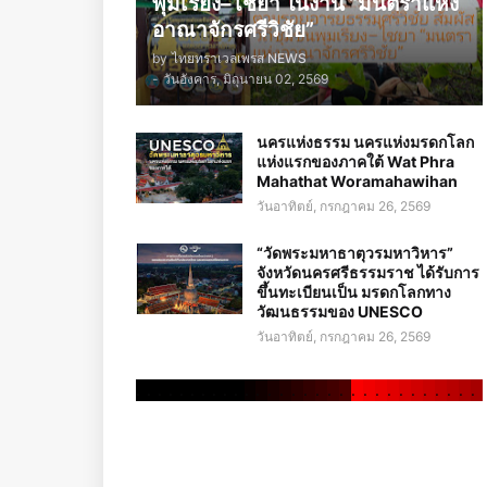
พุมเรียง–ไชยา ในงาน “มนตราแห่ง
อาณาจักรศรีวิชัย”
by
ไทยทราเวลเพรส NEWS
-
วันอังคาร, มิถุนายน 02, 2569
นครแห่งธรรม นครแห่งมรดกโลก
แห่งแรกของภาคใต้ Wat Phra
Mahathat Woramahawihan
วันอาทิตย์, กรกฎาคม 26, 2569
“วัดพระมหาธาตุวรมหาวิหาร”
จังหวัดนครศรีธรรมราช ได้รับการ
ขึ้นทะเบียนเป็น มรดกโลกทาง
วัฒนธรรมของ UNESCO
วันอาทิตย์, กรกฎาคม 26, 2569
.
.
.
.
.
.
.
.
.
.
.
.
.
.
.
.
.
.
.
.
.
.
.
.
.
.
.
.
.
.