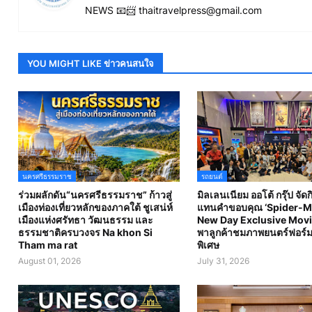
NEWS 📧📨 thaitravelpress@gmail.com
YOU MIGHT LIKE ข่าวคนสนใจ
นครศรีธรรมราช
รถยนต์
ร่วมผลักดัน“นครศรีธรรมราช” ก้าวสู่
มิลเลนเนียม ออโต้ กรุ๊ป จัด
เมืองท่องเที่ยวหลักของภาคใต้ ชูเสน่ห์
แทนคำขอบคุณ ‘Spider-M
เมืองแห่งศรัทธา วัฒนธรรม และ
New Day Exclusive Movi
ธรรมชาติครบวงจร Na khon Si
พาลูกค้าชมภาพยนตร์ฟอร์ม
Tham ma rat
พิเศษ
August 01, 2026
July 31, 2026