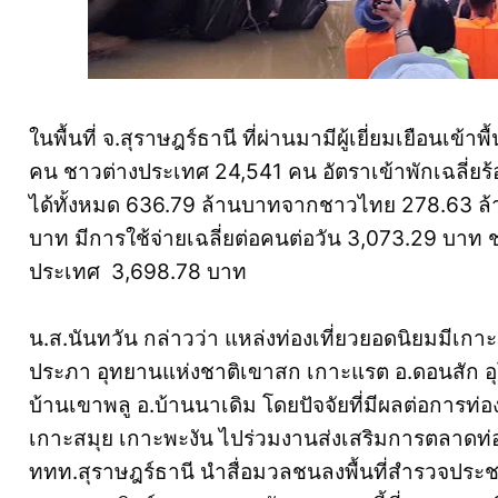
ในพื้นที่ จ.สุราษฎร์ธานี ที่ผ่านมามีผู้เยี่ยมเยือนเข
คน ชาวต่างประเทศ 24,541 คน อัตราเข้าพักเฉลี่ยร้อย
ได้ทั้งหมด 636.79 ล้านบาทจากชาวไทย 278.63 ล้
บาท มีการใช้จ่ายเฉลี่ยต่อคนต่อวัน 3,073.29 บา
ประเทศ 3,698.78 บาท
น.ส.นันทวัน กล่าวว่า แหล่งท่องเที่ยวยอดนิยมมีเกาะ
ประภา อุทยานแห่งชาติเขาสก เกาะแรต อ.ดอนสัก อ
บ้านเขาพลู อ.บ้านนาเดิม โดยปัจจัยที่มีผลต่อการท่อ
เกาะสมุย เกาะพะงัน ไปร่วมงานส่งเสริมการตลาดท่อง
ททท.สุราษฎร์ธานี นำสื่อมวลชนลงพื้นที่สำรวจประชาสั