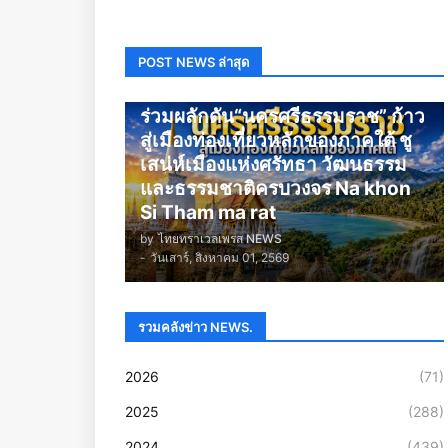
POST NEWS ล่าสุด
นครศรีธรรมราช
ร่วมผลักดัน“นครศรีธรรมราช” ก้าว
สู่เมืองท่องเที่ยวหลักของภาคใต้ ชู
เสน่ห์เมืองแห่งศรัทธา วัฒนธรรม
และธรรมชาติครบวงจร Na khon
Si Tham ma rat
by
ไทยทราเวลเพรส NEWS
-
วันเสาร์, สิงหาคม 01, 2569
รวมคลังข่าว NEWS.
2026
(71)
2025
(288)
2024
(439)