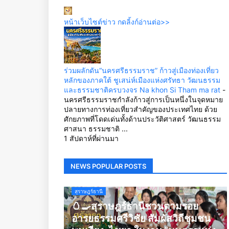
หน้าเว็บไซต์ข่าว กดลิ้งก์อ่านต่อ>>
ร่วมผลักดัน“นครศรีธรรมราช” ก้าวสู่เมืองท่องเที่ยว
หลักของภาคใต้ ชูเสน่ห์เมืองแห่งศรัทธา วัฒนธรรม
และธรรมชาติครบวงจร Na khon Si Tham ma rat
-
นครศรีธรรมราชกำลังก้าวสู่การเป็นหนึ่งในจุดหมาย
ปลายทางการท่องเที่ยวสำคัญของประเทศไทย ด้วย
ศักยภาพที่โดดเด่นทั้งด้านประวัติศาสตร์ วัฒนธรรม
ศาสนา ธรรมชาติ ...
1 สัปดาห์ที่ผ่านมา
NEWS POPULAR POSTS
สุราษฎร์ธานี
🥚🍳สุราษฎร์ธานีชวนตามรอย
อารยธรรมศรีวิชัย สัมผัสวิถีชุมชน