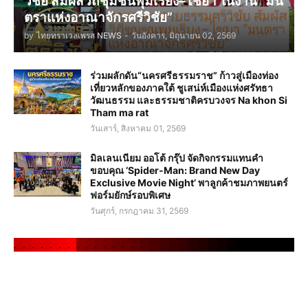
วิชัย สัมผัสวิถีชุมชนพุมเรียง–ไชยา ในงาน “มน
ตราแห่งอาณาจักรศรีวิชัย”
by
ไทยทราเวลเพรส NEWS
-
วันอังคาร, มิถุนายน 02, 2569
ร่วมผลักดัน“นครศรีธรรมราช” ก้าวสู่เมืองท่อง
เที่ยวหลักของภาคใต้ ชูเสน่ห์เมืองแห่งศรัทธา
วัฒนธรรม และธรรมชาติครบวงจร Na khon Si
Tham ma rat
วันเสาร์, สิงหาคม 01, 2569
มิลเลนเนียม ออโต้ กรุ๊ป จัดกิจกรรมแทนคำ
ขอบคุณ ‘Spider-Man: Brand New Day
Exclusive Movie Night’ พาลูกค้าชมภาพยนตร์
ฟอร์มยักษ์รอบพิเศษ
วันศุกร์, กรกฎาคม 31, 2569
.
.
.
.
.
.
.
.
.
.
.
.
.
.
.
.
.
.
.
.
.
.
.
.
.
.
.
.
.
.