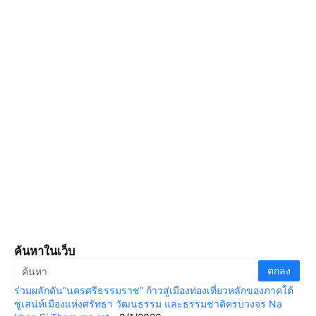
ค้นหาในเว็บ
ร่วมผลักดัน“นครศรีธรรมราช” ก้าวสู่เมืองท่องเที่ยวหลักของภาคใต้
ชูเสน่ห์เมืองแห่งศรัทธา วัฒนธรรม และธรรมชาติครบวงจร Na