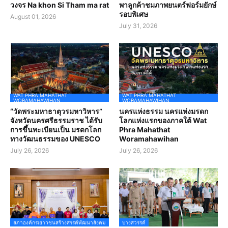
วงจร Na khon Si Tham ma rat
พาลูกค้าชมภาพยนตร์ฟอร์มยักษ์
รอบพิเศษ
August 01, 2026
July 31, 2026
WAT PHRA MAHATHAT
WAT PHRA MAHATHAT
WORAMAHAWIHAN
WORAMAHAWIHAN
“วัดพระมหาธาตุวรมหาวิหาร”
นครแห่งธรรม นครแห่งมรดก
จังหวัดนครศรีธรรมราช ได้รับ
โลกแห่งแรกของภาคใต้ Wat
การขึ้นทะเบียนเป็น มรดกโลก
Phra Mahathat
ทางวัฒนธรรมของ UNESCO
Woramahawihan
July 26, 2026
July 26, 2026
สภาองค์กรเยาวชนสร้างสรรค์พัฒนาสังคม
บางสวรรค์