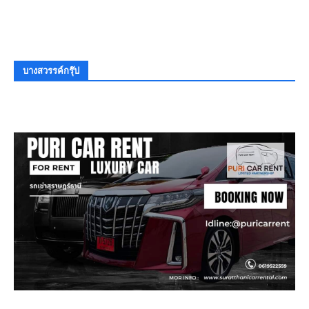
บางสวรรค์กรุ๊ป