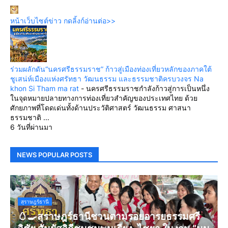
หน้าเว็บไซต์ข่าว กดลิ้งก์อ่านต่อ>>
ร่วมผลักดัน“นครศรีธรรมราช” ก้าวสู่เมืองท่องเที่ยวหลักของภาคใต้
ชูเสน่ห์เมืองแห่งศรัทธา วัฒนธรรม และธรรมชาติครบวงจร Na
khon Si Tham ma rat
-
นครศรีธรรมราชกำลังก้าวสู่การเป็นหนึ่ง
ในจุดหมายปลายทางการท่องเที่ยวสำคัญของประเทศไทย ด้วย
ศักยภาพที่โดดเด่นทั้งด้านประวัติศาสตร์ วัฒนธรรม ศาสนา
ธรรมชาติ ...
6 วันที่ผ่านมา
NEWS POPULAR POSTS
สุราษฎร์ธานี
🥚🍳สุราษฎร์ธานีชวนตามรอยอารยธรรมศรี