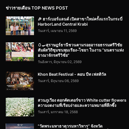
ข่าวรายเดือน TOP NEWS POST
🎉 ฮาร์เบอร์แลนด์ เปิดสาขาใหม่ครั้งแรกในกระบี่
HarborLand Central Krabi
วันเสาร์, เมษายน 11, 2569
🥚🍳สุราษฎร์ธานีชวนตามรอยอารยธรรมศรีวิชัย
สัมผัสวิถีชุมชนพุมเรียง–ไชยา ในงาน “มนตราแห่ง
อาณาจักรศรีวิชัย”
วันอังคาร, มิถุนายน 02, 2569
Khon Beat Festival - คอน บีท เฟสติวัล
วันเสาร์, มิถุนายน 06, 2569
สวนภูเวียง ดอกคัตเตอร์ขาว White cutter flowers
ความงดงามที่เรียบง่ายและความหมายที่ลึกซึ้ง
วันเสาร์, มกราคม 18, 2568
“วัดพระมหาธาตุวรมหาวิหาร” จังหวัด