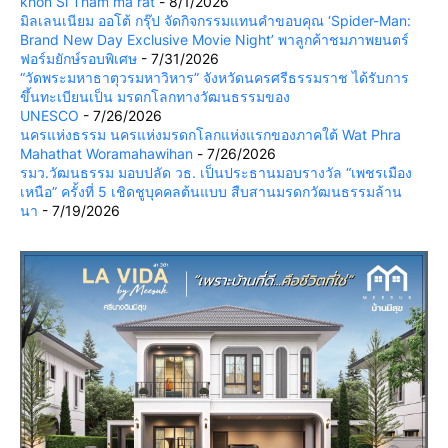
khon Si Tham ma rat
- 8/1/2026
มิลเลนเนียม ออโต้ กรุ๊ป จัดกิจกรรมแทนคำขอบคุณ ‘Spider-Man:
Brand New Day Exclusive Movie Night’ พาลูกค้าชมภาพยนตร์
ฟอร์มยักษ์รอบพิเศษ
- 7/31/2026
“วัดพระมหาธาตุวรมหาวิหาร” จังหวัดนครศรีธรรมราช ได้รับการ
ขึ้นทะเบียนเป็น มรดกโลกทางวัฒนธรรมของ
UNESCO
- 7/26/2026
นครแห่งธรรม นครแห่งมรดกโลกแห่งแรกของภาคใต้ Wat Phra
Mahathat Woramahawihan
- 7/26/2026
รมว.วัฒนธรรม มอบปลัด วธ. เป็นประธานมอบรางวัล “เพชรเมือง
เหนือ” ครั้งที่ 5 เชิดชูบุคคลต้นแบบ สืบสานมรดกวัฒนธรรมล้าน
นา
- 7/19/2026