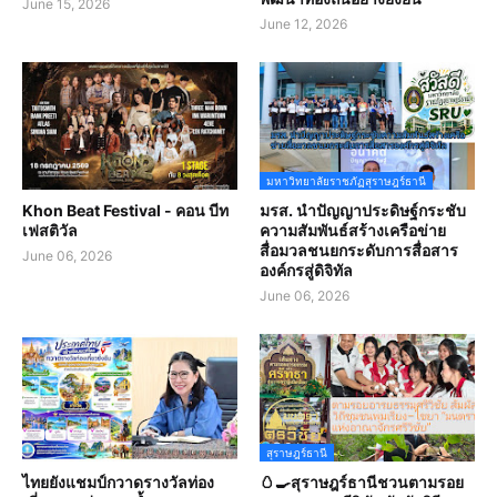
June 15, 2026
June 12, 2026
มหาวิทยาลัยราชภัฏสุราษฎร์ธานี
Khon Beat Festival - คอน บีท
มรส. นำปัญญาประดิษฐ์กระชับ
เฟสติวัล
ความสัมพันธ์สร้างเครือข่าย
สื่อมวลชนยกระดับการสื่อสาร
June 06, 2026
องค์กรสู่ดิจิทัล
June 06, 2026
สุราษฎร์ธานี
ไทยยังแชมป์กวาดรางวัลท่อง
🥚🍳สุราษฎร์ธานีชวนตามรอย