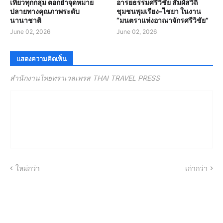
เที่ยวทุกกลุ่ม ตอกย้ำจุดหมาย
อารยธรรมศรีวิชัย สัมผัสวิถี
ปลายทางคุณภาพระดับ
ชุมชนพุมเรียง–ไชยา ในงาน
นานาชาติ
“มนตราแห่งอาณาจักรศรีวิชัย”
June 02, 2026
June 02, 2026
แสดงความคิดเห็น
สำนักงานไทยทราเวลเพรส THAI TRAVEL PRESS
ใหม่กว่า
เก่ากว่า