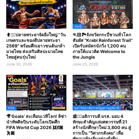
กระบี่
🥊🤼‍♀️ปลายพระยาจัดยิ่งใหญ่ “วัน
🏃🏻🏞️จังหวัดกระบี่ชวนทั่วโลก
เกษตรและของดีปลายพระยา
สัมผัส “Krabi Rainforest Trail”
2569” พร้อมศึกเยาวชนต้นกล้า
เปิดรับสมัครนักวิ่ง 1,200 คน
มวยไทย ส่งเสริมศิลปะมวยไทย
ภายใต้แนวคิด Welcome to
ไทยสู่คนรุ่นใหม่
the Jungle
June 30, 2026
June 23, 2026
FIFA
มหาวิทยาลัยราชภัฏสุราษฎร์ธานี
🎥‘Goals’ สะเทือนเวทีโลก! ลิซ่า
📰✍🏻อธิการบดี มรส. มอบ 4
นำทัพศิลปินระดับโลกเปิดศึก
ทักษะสำคัญแห่งศตวรรษที่ 21
FIFA World Cup 2026 👯💃🏼
สร้างนักศึกษาใหม่ 3,800 คน สู่
🕺🏽
การเป็น “วิศวกรสังคม” เพื่อ
พัฒนาท้องถิ่นอย่างยั่งยืน