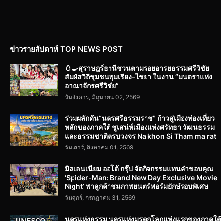
ข่าวรายสัปดาห์ TOP NEWS POST
🥚🍳สุราษฎร์ธานีชวนตามรอยอารยธรรมศรีวิชัย
สัมผัสวิถีชุมชนพุมเรียง–ไชยา ในงาน “มนตราแห่ง
อาณาจักรศรีวิชัย”
วันอังคาร, มิถุนายน 02, 2569
ร่วมผลักดัน“นครศรีธรรมราช” ก้าวสู่เมืองท่องเที่ยว
หลักของภาคใต้ ชูเสน่ห์เมืองแห่งศรัทธา วัฒนธรรม
และธรรมชาติครบวงจร Na khon Si Tham ma rat
วันเสาร์, สิงหาคม 01, 2569
มิลเลนเนียม ออโต้ กรุ๊ป จัดกิจกรรมแทนคำขอบคุณ
‘Spider-Man: Brand New Day Exclusive Movie
Night’ พาลูกค้าชมภาพยนตร์ฟอร์มยักษ์รอบพิเศษ
วันศุกร์, กรกฎาคม 31, 2569
นครแห่งธรรม นครแห่งมรดกโลกแห่งแรกของภาคใต้