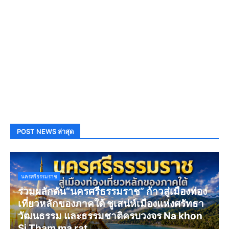
POST NEWS ล่าสุด
นครศรีธรรมราช
ร่วมผลักดัน“นครศรีธรรมราช” ก้าวสู่เมืองท่อง
เที่ยวหลักของภาคใต้ ชูเสน่ห์เมืองแห่งศรัทธา
วัฒนธรรม และธรรมชาติครบวงจร Na khon
Si Tham ma rat