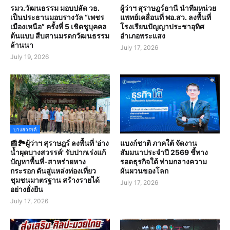
รมว.วัฒนธรรม มอบปลัด วธ.
ผู้ว่าฯ สุราษฎร์ธานี นำทีมหน่วย
เป็นประธานมอบรางวัล “เพชร
แพทย์เคลื่อนที่ พอ.สว. ลงพื้นที่
เมืองเหนือ” ครั้งที่ 5 เชิดชูบุคคล
โรงเรียนปัญญาประชาอุทิศ
ต้นแบบ สืบสานมรดกวัฒนธรรม
อำเภอพระแสง
ล้านนา
July 17, 2026
July 19, 2026
บางสวรรค์
📰🏞️ผู้ว่าฯ สุราษฎร์ ลงพื้นที่ 'อ่าง
แบงก์ชาติ ภาคใต้ จัดงาน
น้ำผุดบางสวรรค์' รับปากเร่งแก้
สัมมนาประจำปี 2569 ชี้ทาง
ปัญหาพื้นที่-สาหร่ายหาง
รอดธุรกิจใต้ ท่ามกลางความ
กระรอก ดันสู่แหล่งท่องเที่ยว
ผันผวนของโลก
ชุมชนมาตรฐาน สร้างรายได้
July 17, 2026
อย่างยั่งยืน
July 17, 2026