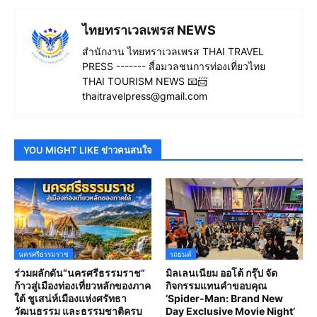
ไทยทราเวลเพรส NEWS
สำนักงาน ไทยทราเวลเพรส THAI TRAVEL
PRESS ------- สื่อมวลชนการท่องเที่ยวไทย
THAI TOURISM NEWS 📧📨
thaitravelpress@gmail.com
YOU MIGHT LIKE ข่าวคนสนใจ
นครศรีธรรมราช
รถยนต์
ร่วมผลักดัน“นครศรีธรรมราช”
มิลเลนเนียม ออโต้ กรุ๊ป จัด
ก้าวสู่เมืองท่องเที่ยวหลักของภาค
กิจกรรมแทนคำขอบคุณ
ใต้ ชูเสน่ห์เมืองแห่งศรัทธา
‘Spider-Man: Brand New
วัฒนธรรม และธรรมชาติครบ
Day Exclusive Movie Night’