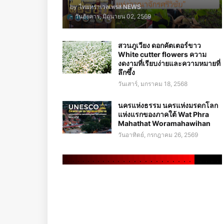
by
ไทยทราเวลเพรส NEWS
-
วันอังคาร, มิถุนายน 02, 2569
สวนภูเวียง ดอกคัตเตอร์ขาว
White cutter flowers ความ
งดงามที่เรียบง่ายและความหมายที่
ลึกซึ้ง
วันเสาร์, มกราคม 18, 2568
นครแห่งธรรม นครแห่งมรดกโลก
แห่งแรกของภาคใต้ Wat Phra
Mahathat Woramahawihan
วันอาทิตย์, กรกฎาคม 26, 2569
.
.
.
.
.
.
.
.
.
.
.
.
.
.
.
.
.
.
.
.
.
.
.
.
.
.
.
.
.
.