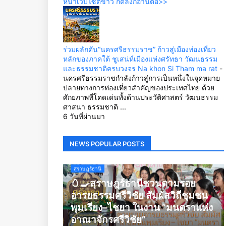
หน้าเว็บไซต์ข่าว กดลิ้งก์อ่านต่อ>>
ร่วมผลักดัน“นครศรีธรรมราช” ก้าวสู่เมืองท่องเที่ยว
หลักของภาคใต้ ชูเสน่ห์เมืองแห่งศรัทธา วัฒนธรรม
และธรรมชาติครบวงจร Na khon Si Tham ma rat
-
นครศรีธรรมราชกำลังก้าวสู่การเป็นหนึ่งในจุดหมาย
ปลายทางการท่องเที่ยวสำคัญของประเทศไทย ด้วย
ศักยภาพที่โดดเด่นทั้งด้านประวัติศาสตร์ วัฒนธรรม
ศาสนา ธรรมชาติ ...
6 วันที่ผ่านมา
NEWS POPULAR POSTS
สุราษฎร์ธานี
🥚🍳สุราษฎร์ธานีชวนตามรอย
อารยธรรมศรีวิชัย สัมผัสวิถีชุมชน
พุมเรียง–ไชยา ในงาน “มนตราแห่ง
อาณาจักรศรีวิชัย”