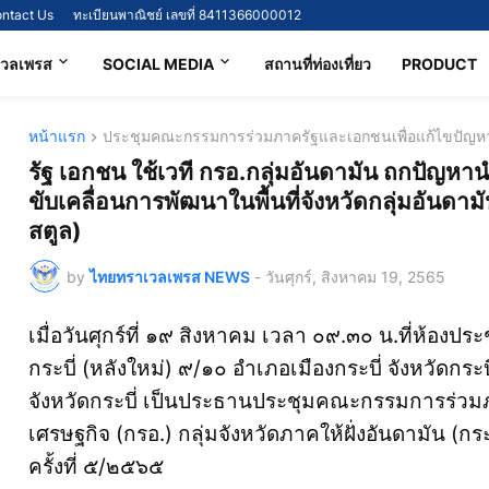
ntact Us
ทะเบียนพาณิชย์ เลขที่ 8411366000012
เวลเพรส
SOCIAL MEDIA
สถานที่ท่องเที่ยว
PRODUCT
หน้าแรก
ประชุมคณะกรรมการร่วมภาครัฐและเอกชนเพื่อแก้ไขปัญหา
รัฐ เอกชน ใช้เวที กรอ.กลุ่มอันดามัน ถกปัญห
ขับเคลื่อนการพัฒนาในพื้นที่จังหวัดกลุ่มอันดามัน
สตูล)
by
ไทยทราเวลเพรส NEWS
-
วันศุกร์, สิงหาคม 19, 2565
เมื่อวันศุกร์ที่ ๑๙ สิงหาคม เวลา ๐๙.๓๐ น.ที่ห้อง
กระบี่ (หลังใหม่) ๙/๑๐ อำเภอเมืองกระบี่ จังหวัดกระบี
จังหวัดกระบี่ เป็นประธานประชุมคณะกรรมการร่วม
เศรษฐกิจ (กรอ.) กลุ่มจังหวัดภาคให้ฝั่งอันดามัน (กระ
ครั้งที่ ๕/๒๕๖๕