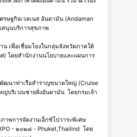
มจังหวัดภาคใต้ฝั่งอันดามัน รวม ๘ เรื่อง
เศรษฐกิจเวลเนส อันดามัน (Andaman
บสนุนบริการสุขภาพ
เพื่อเชื่อมโยงในกลุ่มจังหวัดภาคใต้
ากาศ) โดยสำนักงานนโยบายและแผนการ
อพัฒนาท่าเรือสำราญขนาดใหญ่ (Cruise
่บริเวณชายฝั่งอันดามัน โดยกรมเจ้า
าภาพการจัดงานเอ็กซ์โปวาระพิเศษ
 EXPO - ๒๐๒๘ - Phuket,Thailind โดย