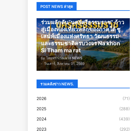
POST NEWS ล่าสุด
นครศรีธรรมราช
ร่วมผลักดัน“นครศรีธรรมราช” ก้าว
สู่เมืองท่องเที่ยวหลักของภาคใต้ ชู
เสน่ห์เมืองแห่งศรัทธา วัฒนธรรม
และธรรมชาติครบวงจร Na khon
Si Tham ma rat
by
ไทยทราเวลเพรส NEWS
-
วันเสาร์, สิงหาคม 01, 2569
รวมคลังข่าว NEWS.
2026
(71)
2025
(288)
2024
(439)
2023
(292)