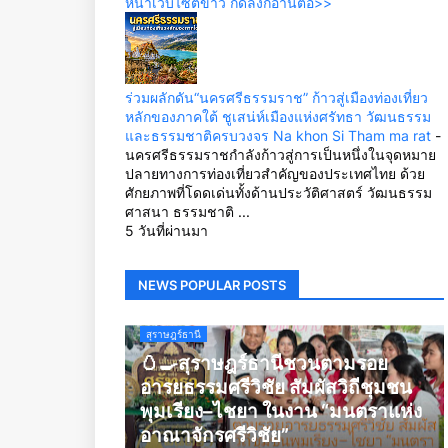
หน้าเว็บไซต์ข่าว กดลิ้งก์อ่านต่อ>>
ร่วมผลักดัน“นครศรีธรรมราช” ก้าวสู่เมืองท่องเที่ยว
หลักของภาคใต้ ชูเสน่ห์เมืองแห่งศรัทธา วัฒนธรรม
และธรรมชาติครบวงจร Na khon Si Tham ma rat
-
นครศรีธรรมราชกำลังก้าวสู่การเป็นหนึ่งในจุดหมาย
ปลายทางการท่องเที่ยวสำคัญของประเทศไทย ด้วย
ศักยภาพที่โดดเด่นทั้งด้านประวัติศาสตร์ วัฒนธรรม
ศาสนา ธรรมชาติ ...
5 วันที่ผ่านมา
NEWS POPULAR POSTS
สุราษฎร์ธานี
🥚🍳สุราษฎร์ธานีชวนตามรอย
อารยธรรมศรีวิชัย สัมผัสวิถีชุมชน
พุมเรียง–ไชยา ในงาน “มนตราแห่ง
อาณาจักรศรีวิชัย”