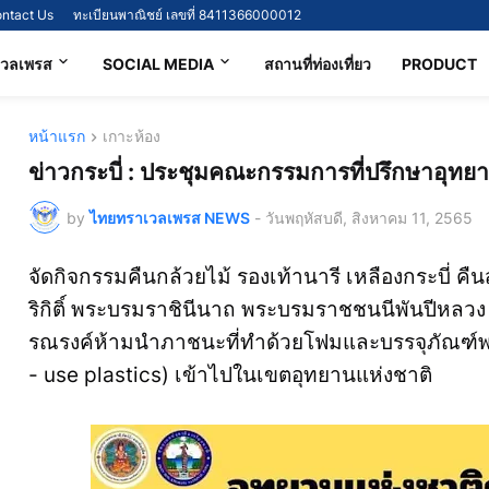
ntact Us
ทะเบียนพาณิชย์ เลขที่ 8411366000012
เวลเพรส
SOCIAL MEDIA
สถานที่ท่องเที่ยว
PRODUCT
หน้าแรก
เกาะห้อง
ข่าวกระบี่ : ประชุมคณะกรรมการที่ปรึกษาอุทยา
by
ไทยทราเวลเพรส NEWS
-
วันพฤหัสบดี, สิงหาคม 11, 2565
จัดกิจกรรมคืนกล้วยไม้ รองเท้านารี เหลืองกระบี่ คืน
ริกิติ์ พระบรมราชินีนาถ พระบรมราชชนนีพันปีหลว
รณรงค์ห้ามนำภาชนะที่ทำด้วยโฟมและบรรจุภัณฑ์พลาส
- use plastics) เข้าไปในเขตอุทยานแห่งชาติ