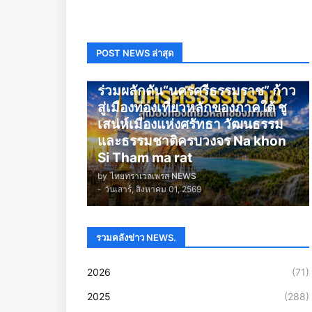
POST NEWS ล่าสุด
นครศรีธรรมราช
ร่วมผลักดัน“นครศรีธรรมราช” ก้าว
สู่เมืองท่องเที่ยวหลักของภาคใต้ ชู
เสน่ห์เมืองแห่งศรัทธา วัฒนธรรม
และธรรมชาติครบวงจร Na khon
Si Tham ma rat
by
ไทยทราเวลเพรส NEWS
-
วันเสาร์, สิงหาคม 01, 2569
รวมคลังข่าว NEWS.
2026
(71)
2025
(288)