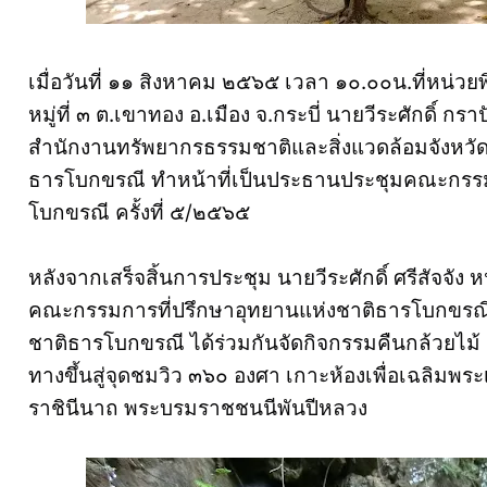
เมื่อวันที่ ๑๑ สิงหาคม ๒๕๖๕ เวลา ๑๐.๐๐น.ที่หน่วยพ
หมู่ที่ ๓ ต.เขาทอง อ.เมือง จ.กระบี่ นายวีระศักดิ์ ก
สำนักงานทรัพยากรธรรมชาติและสิ่งแวดล้อมจังหวัดก
ธารโบกขรณี ทำหน้าที่เป็นประธานประชุมคณะกรรม
โบกขรณี ครั้งที่ ๕/๒๕๖๕
หลังจากเสร็จสิ้นการประชุม นายวีระศักดิ์ ศรีสัจจ
คณะกรรมการที่ปรึกษาอุทยานแห่งชาติธารโบกขรณี
ชาติธารโบกขรณี ได้ร่วมกันจัดกิจกรรมคืนกล้วยไม้ รอ
ทางขึ้นสู่จุดชมวิว ๓๖๐ องศา เกาะห้องเพื่อเฉลิมพระเ
ราชินีนาถ พระบรมราชชนนีพันปีหลวง