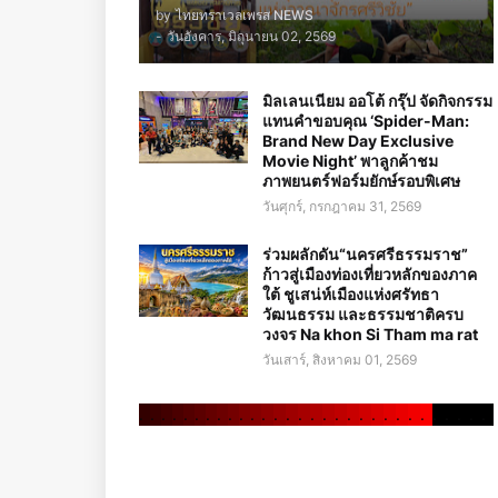
by
ไทยทราเวลเพรส NEWS
-
วันอังคาร, มิถุนายน 02, 2569
มิลเลนเนียม ออโต้ กรุ๊ป จัดกิจกรรม
แทนคำขอบคุณ ‘Spider-Man:
Brand New Day Exclusive
Movie Night’ พาลูกค้าชม
ภาพยนตร์ฟอร์มยักษ์รอบพิเศษ
วันศุกร์, กรกฎาคม 31, 2569
ร่วมผลักดัน“นครศรีธรรมราช”
ก้าวสู่เมืองท่องเที่ยวหลักของภาค
ใต้ ชูเสน่ห์เมืองแห่งศรัทธา
วัฒนธรรม และธรรมชาติครบ
วงจร Na khon Si Tham ma rat
วันเสาร์, สิงหาคม 01, 2569
.
.
.
.
.
.
.
.
.
.
.
.
.
.
.
.
.
.
.
.
.
.
.
.
.
.
.
.
.
.