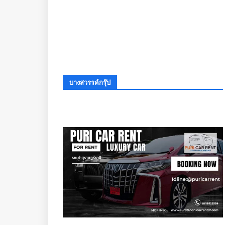
บางสวรรค์กรุ๊ป