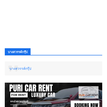
บางสวรรค์กรุ๊ป
บางสวรรค์กรุ๊ป