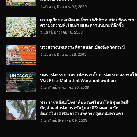
วันอังคาร, มิถุนายน 02, 2569
สวนภูเวียง ดอกคัตเตอร์ขาว White cutter flowers
ความงดงามที่เรียบง่ายและความหมายที่ลึกซึ้ง
วันเสาร์, มกราคม 18, 2568
บวงสรวงนพเคราะห์ศาลหลักเมืองจังหวัดกระบี่
วันอังคาร, มิถุนายน 28, 2565
นครแห่งธรรม นครแห่งมรดกโลกแห่งแรกของภาคใต้
Wat Phra Mahathat Woramahawihan
วันอาทิตย์, กรกฎาคม 26, 2569
พระราชพิธีสมโภช “ต้นพระศรีมหาโพธิพุทธรังสี”
สัญลักษณ์แห่งการตรัสรู้และสิริมงคล ณ วัด
อินทรวิหาร พระอารามหลวง กรุงเทพมหานคร
วันอาทิตย์, สิงหาคม 09, 2569