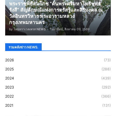
พระราชพิธีสมโภช “ต้นพระศรีมหาโพธิพุทธ
รังสี” สัญลักษณ์แห่งการตรัสรู้และสิริมงคล ณ
วัดอินทรวิหาร พระอารามหลวง
กรุงเทพมหานคร
by
ไทยทราเวลเพรส NEWS
-
วันอาทิตย์, สิงหาคม 09, 2569
รวมคลังข่าว NEWS.
2026
(73)
2025
(288)
2024
(439)
2023
(292)
2022
(366)
2021
(131)