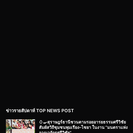
ข่าวรายสัปดาห์ TOP NEWS POST
🥚🍳สุราษฎร์ธานีชวนตามรอยอารยธรรมศรีวิชัย
สัมผัสวิถีชุมชนพุมเรียง–ไชยา ในงาน “มนตราแห่ง
อาณาจักรศรีวิชัย”