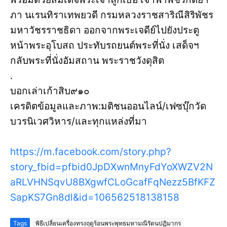
ภา นเรนทิราเทพยวดี กรมหลวงราชสาริณีสิริพัชร
มหาวัชรราชธิดา ออกจากพระเจดีย์ไปยังประตู
หน้าพระอุโบสถ ประทับรถยนต์พระที่นั่ง เสด็จฯ
กลับพระที่นั่งอัมสถาน พระราชวังดุสิต
.
บอกเล่าเก้าสิบ๙๑๐
เครดิตข้อมูลและภาพ:มติชนออนไลน์/เฟซบุ๊กวัด
บวรนิเวศวิหาร/และทุกแหล่งที่มา
https://m.facebook.com/story.php?
story_fbid=pfbid0JpDXwnMnyFdYoXWZV2N
aRLVHNSqvU8BXgwfCLoGcafFqNezz5BfKFZ
SapKS7Gn8dl&id=106562518138158
Tags
พิธีเปลี่ยนเครื่องทรงฤดูร้อนพระพุทธมหามณีรัตนปฏิมากร