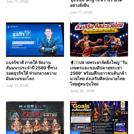
July 17, 2026
อย่างยั่งยืน
July 17, 2026
แบงก์ชาติ ภาคใต้ จัดงาน
🥊🤼‍♀️ปลายพระยาจัดยิ่งใหญ่ “วัน
สัมมนาประจำปี 2569 ชี้ทาง
เกษตรและของดีปลายพระยา
รอดธุรกิจใต้ ท่ามกลางความ
2569” พร้อมศึกเยาวชนต้นกล้า
ผันผวนของโลก
มวยไทย ส่งเสริมศิลปะมวยไทย
ไทยสู่คนรุ่นใหม่
July 17, 2026
June 30, 2026
กระบี่
FIFA