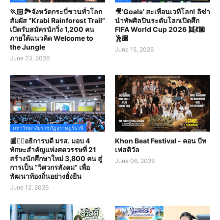
🏃🏻🏞️จังหวัดกระบี่ชวนทั่วโลก
🎥‘Goals’ สะเทือนเวทีโลก! ลิซ่า
สัมผัส “Krabi Rainforest Trail”
นำทัพศิลปินระดับโลกเปิดศึก
เปิดรับสมัครนักวิ่ง 1,200 คน
FIFA World Cup 2026 👯💃🏼
ภายใต้แนวคิด Welcome to
🕺🏽
the Jungle
June 15, 2026
June 23, 2026
มหาวิทยาลัยราชภัฏสุราษฎร์ธานี
📰✍🏻อธิการบดี มรส. มอบ 4
Khon Beat Festival - คอน บีท
ทักษะสำคัญแห่งศตวรรษที่ 21
เฟสติวัล
สร้างนักศึกษาใหม่ 3,800 คน สู่
June 06, 2026
การเป็น “วิศวกรสังคม” เพื่อ
พัฒนาท้องถิ่นอย่างยั่งยืน
June 12, 2026