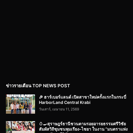
ข่าวรายเดือน TOP NEWS POST
🎉 ฮาร์เบอร์แลนด์ เปิดสาขาใหม่ครั้งแรกในกระบี่
HarborLand Central Krabi
วันเสาร์, เมษายน 11, 2569
🥚🍳สุราษฎร์ธานีชวนตามรอยอารยธรรมศรีวิชัย
สัมผัสวิถีชุมชนพุมเรียง–ไชยา ในงาน “มนตราแห่ง