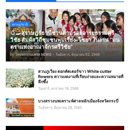
สุราษฎร์ธานี
🥚🍳สุราษฎร์ธานีชวนตามรอยอารยธรรมศรี
วิชัย สัมผัสวิถีชุมชนพุมเรียง–ไชยา ในงาน “มน
ตราแห่งอาณาจักรศรีวิชัย”
by
ไทยทราเวลเพรส NEWS
-
วันอังคาร, มิถุนายน 02, 2569
สวนภูเวียง ดอกคัตเตอร์ขาว White cutter
flowers ความงดงามที่เรียบง่ายและความหมายที่
ลึกซึ้ง
วันเสาร์, มกราคม 18, 2568
บวงสรวงนพเคราะห์ศาลหลักเมืองจังหวัดกระบี่
วันอังคาร, มิถุนายน 28, 2565
.
.
.
.
.
.
.
.
.
.
.
.
.
.
.
.
.
.
.
.
.
.
.
.
.
.
.
.
.
.