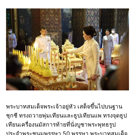
พระบาทสมเด็จพระเจ้าอยู่หัว เสด็จขึ้นไปบนฐาน
ชุกชี ทรงถวายพุ่มเทียนและธูปเทียนแพ ทรงจุดธูป
เทียนเครื่องนมัสการท้ายที่นั่งบูชาพระพุทธรูป
ประจำพระชนมพรรษา 50 พรรษา พระบาทสมเด็จ