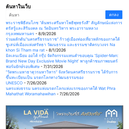
ค้นหาในเว็บ
พระราชพิธีสมโภช “ต้นพระศรีมหาโพธิพุทธรังสี” สัญลักษณ์แห่งการ
ตรัสรู้และสิริมงคล ณ วัดอินทรวิหาร พระอารามหลวง
กรุงเทพมหานคร
- 8/9/2026
ร่วมผลักดัน“นครศรีธรรมราช” ก้าวสู่เมืองท่องเที่ยวหลักของภาคใต้
ชูเสน่ห์เมืองแห่งศรัทธา วัฒนธรรม และธรรมชาติครบวงจร Na
khon Si Tham ma rat
- 8/1/2026
มิลเลนเนียม ออโต้ กรุ๊ป จัดกิจกรรมแทนคำขอบคุณ ‘Spider-Man:
Brand New Day Exclusive Movie Night’ พาลูกค้าชมภาพยนตร์
ฟอร์มยักษ์รอบพิเศษ
- 7/31/2026
“วัดพระมหาธาตุวรมหาวิหาร” จังหวัดนครศรีธรรมราช ได้รับการ
ขึ้นทะเบียนเป็น มรดกโลกทางวัฒนธรรมของ
UNESCO
- 7/26/2026
นครแห่งธรรม นครแห่งมรดกโลกแห่งแรกของภาคใต้ Wat Phra
Mahathat Woramahawihan
- 7/26/2026