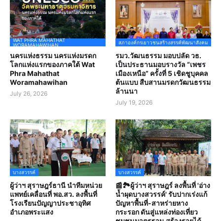
WAT PHRA MAHATHAT
สภาองค์กรเยาวชนสร้างสรรค์พัฒนาสังคม
WORAMAHAWIHAN
นครแห่งธรรม นครแห่งมรดก
รมว.วัฒนธรรม มอบปลัด วธ.
โลกแห่งแรกของภาคใต้ Wat
เป็นประธานมอบรางวัล “เพชร
Phra Mahathat
เมืองเหนือ” ครั้งที่ 5 เชิดชูบุคคล
Woramahawihan
ต้นแบบ สืบสานมรดกวัฒนธรรม
ล้านนา
July 26, 2026
July 19, 2026
บางสวรรค์
บางสวรรค์
ผู้ว่าฯ สุราษฎร์ธานี นำทีมหน่วย
📰🏞️ผู้ว่าฯ สุราษฎร์ ลงพื้นที่ 'อ่าง
แพทย์เคลื่อนที่ พอ.สว. ลงพื้นที่
น้ำผุดบางสวรรค์' รับปากเร่งแก้
โรงเรียนปัญญาประชาอุทิศ
ปัญหาพื้นที่-สาหร่ายหาง
อำเภอพระแสง
กระรอก ดันสู่แหล่งท่องเที่ยว
ชุมชนมาตรฐาน สร้างรายได้