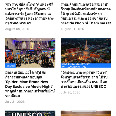
พระราชพิธีสมโภช “ต้นพระศรี
ร่วมผลักดัน“นครศรีธรรมราช”
มหาโพธิพุทธรังสี” สัญลักษณ์
ก้าวสู่เมืองท่องเที่ยวหลักของภาค
แห่งการตรัสรู้และสิริมงคล ณ
ใต้ ชูเสน่ห์เมืองแห่งศรัทธา
วัดอินทรวิหาร พระอารามหลวง
วัฒนธรรม และธรรมชาติครบ
กรุงเทพมหานคร
วงจร Na khon Si Tham ma rat
August 09, 2026
August 01, 2026
WAT PHRA MAHATHAT
รถยนต์
WORAMAHAWIHAN
มิลเลนเนียม ออโต้ กรุ๊ป จัด
“วัดพระมหาธาตุวรมหาวิหาร”
กิจกรรมแทนคำขอบคุณ
จังหวัดนครศรีธรรมราช ได้รับ
‘Spider-Man: Brand New
การขึ้นทะเบียนเป็น มรดกโลก
Day Exclusive Movie Night’
ทางวัฒนธรรมของ UNESCO
พาลูกค้าชมภาพยนตร์ฟอร์มยักษ์
July 26, 2026
รอบพิเศษ
July 31, 2026