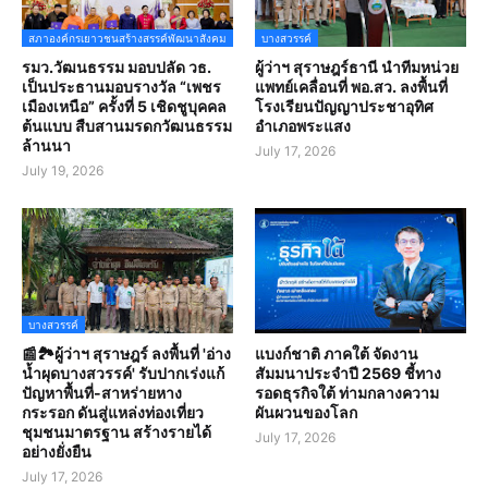
สภาองค์กรเยาวชนสร้างสรรค์พัฒนาสังคม
บางสวรรค์
รมว.วัฒนธรรม มอบปลัด วธ.
ผู้ว่าฯ สุราษฎร์ธานี นำทีมหน่วย
เป็นประธานมอบรางวัล “เพชร
แพทย์เคลื่อนที่ พอ.สว. ลงพื้นที่
เมืองเหนือ” ครั้งที่ 5 เชิดชูบุคคล
โรงเรียนปัญญาประชาอุทิศ
ต้นแบบ สืบสานมรดกวัฒนธรรม
อำเภอพระแสง
ล้านนา
July 17, 2026
July 19, 2026
บางสวรรค์
📰🏞️ผู้ว่าฯ สุราษฎร์ ลงพื้นที่ 'อ่าง
แบงก์ชาติ ภาคใต้ จัดงาน
น้ำผุดบางสวรรค์' รับปากเร่งแก้
สัมมนาประจำปี 2569 ชี้ทาง
ปัญหาพื้นที่-สาหร่ายหาง
รอดธุรกิจใต้ ท่ามกลางความ
กระรอก ดันสู่แหล่งท่องเที่ยว
ผันผวนของโลก
ชุมชนมาตรฐาน สร้างรายได้
July 17, 2026
อย่างยั่งยืน
July 17, 2026