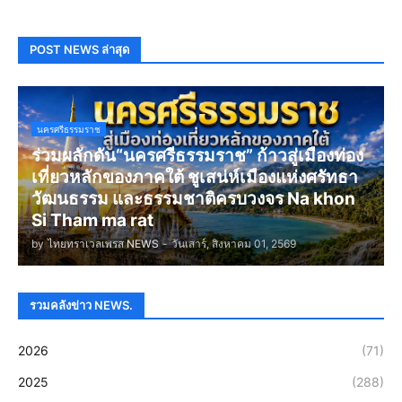
POST NEWS ล่าสุด
นครศรีธรรมราช
ร่วมผลักดัน“นครศรีธรรมราช” ก้าวสู่เมืองท่อง
เที่ยวหลักของภาคใต้ ชูเสน่ห์เมืองแห่งศรัทธา
วัฒนธรรม และธรรมชาติครบวงจร Na khon
Si Tham ma rat
by
ไทยทราเวลเพรส NEWS
-
วันเสาร์, สิงหาคม 01, 2569
รวมคลังข่าว NEWS.
2026
(71)
2025
(288)