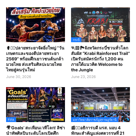
กระบี่
🥊🤼‍♀️ปลายพระยาจัดยิ่งใหญ่ “วัน
🏃🏻🏞️จังหวัดกระบี่ชวนทั่วโลก
เกษตรและของดีปลายพระยา
สัมผัส “Krabi Rainforest Trail”
2569” พร้อมศึกเยาวชนต้นกล้า
เปิดรับสมัครนักวิ่ง 1,200 คน
มวยไทย ส่งเสริมศิลปะมวยไทย
ภายใต้แนวคิด Welcome to
ไทยสู่คนรุ่นใหม่
the Jungle
June 30, 2026
June 23, 2026
FIFA
มหาวิทยาลัยราชภัฏสุราษฎร์ธานี
🎥‘Goals’ สะเทือนเวทีโลก! ลิซ่า
📰✍🏻อธิการบดี มรส. มอบ 4
นำทัพศิลปินระดับโลกเปิดศึก
ทักษะสำคัญแห่งศตวรรษที่ 21