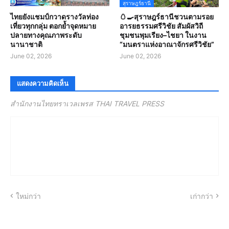
สุราษฎร์ธานี
ไทยยังแชมป์กวาดรางวัลท่อง
🥚🍳สุราษฎร์ธานีชวนตามรอย
เที่ยวทุกกลุ่ม ตอกย้ำจุดหมาย
อารยธรรมศรีวิชัย สัมผัสวิถี
ปลายทางคุณภาพระดับ
ชุมชนพุมเรียง–ไชยา ในงาน
นานาชาติ
“มนตราแห่งอาณาจักรศรีวิชัย”
June 02, 2026
June 02, 2026
แสดงความคิดเห็น
สำนักงานไทยทราเวลเพรส THAI TRAVEL PRESS
ใหม่กว่า
เก่ากว่า