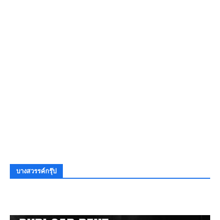
บางสวรรค์กรุ๊ป