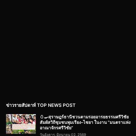
ข่าวรายสัปดาห์ TOP NEWS POST
🥚🍳สุราษฎร์ธานีชวนตามรอยอารยธรรมศรีวิชัย
สัมผัสวิถีชุมชนพุมเรียง–ไชยา ในงาน “มนตราแห่ง
อาณาจักรศรีวิชัย”
วันอังคาร, มิถุนายน 02, 2569