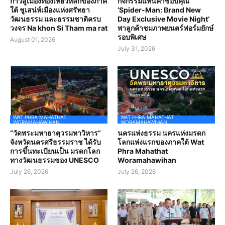
ก้าวสู่เมืองท่องเที่ยวหลักของภาค
กิจกรรมแทนคำขอบคุณ
ใต้ ชูเสน่ห์เมืองแห่งศรัทธา
‘Spider-Man: Brand New
วัฒนธรรม และธรรมชาติครบ
Day Exclusive Movie Night’
วงจร Na khon Si Tham ma rat
พาลูกค้าชมภาพยนตร์ฟอร์มยักษ์
รอบพิเศษ
August 01, 2026
July 31, 2026
WAT PHRA MAHATHAT
WAT PHRA MAHATHAT
WORAMAHAWIHAN
WORAMAHAWIHAN
“วัดพระมหาธาตุวรมหาวิหาร”
นครแห่งธรรม นครแห่งมรดก
จังหวัดนครศรีธรรมราช ได้รับ
โลกแห่งแรกของภาคใต้ Wat
การขึ้นทะเบียนเป็น มรดกโลก
Phra Mahathat
ทางวัฒนธรรมของ UNESCO
Woramahawihan
July 26, 2026
July 26, 2026