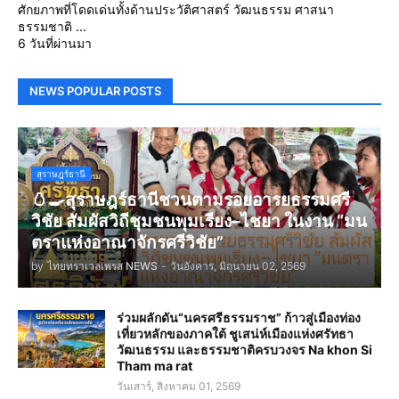
ศักยภาพที่โดดเด่นทั้งด้านประวัติศาสตร์ วัฒนธรรม ศาสนา
ธรรมชาติ ...
6 วันที่ผ่านมา
NEWS POPULAR POSTS
สุราษฎร์ธานี
🥚🍳สุราษฎร์ธานีชวนตามรอยอารยธรรมศรี
วิชัย สัมผัสวิถีชุมชนพุมเรียง–ไชยา ในงาน “มน
ตราแห่งอาณาจักรศรีวิชัย”
by
ไทยทราเวลเพรส NEWS
-
วันอังคาร, มิถุนายน 02, 2569
ร่วมผลักดัน“นครศรีธรรมราช” ก้าวสู่เมืองท่อง
เที่ยวหลักของภาคใต้ ชูเสน่ห์เมืองแห่งศรัทธา
วัฒนธรรม และธรรมชาติครบวงจร Na khon Si
Tham ma rat
วันเสาร์, สิงหาคม 01, 2569