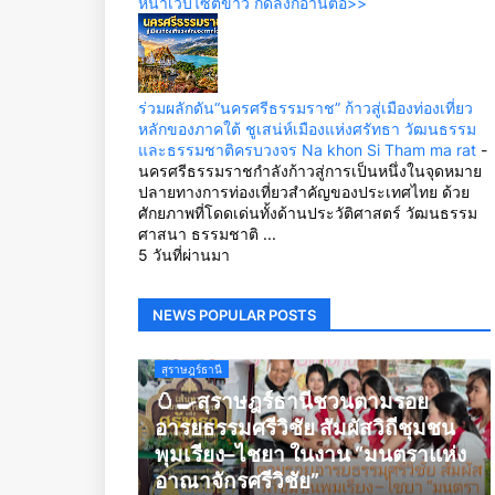
หน้าเว็บไซต์ข่าว กดลิ้งก์อ่านต่อ>>
ร่วมผลักดัน“นครศรีธรรมราช” ก้าวสู่เมืองท่องเที่ยว
หลักของภาคใต้ ชูเสน่ห์เมืองแห่งศรัทธา วัฒนธรรม
และธรรมชาติครบวงจร Na khon Si Tham ma rat
-
นครศรีธรรมราชกำลังก้าวสู่การเป็นหนึ่งในจุดหมาย
ปลายทางการท่องเที่ยวสำคัญของประเทศไทย ด้วย
ศักยภาพที่โดดเด่นทั้งด้านประวัติศาสตร์ วัฒนธรรม
ศาสนา ธรรมชาติ ...
5 วันที่ผ่านมา
NEWS POPULAR POSTS
สุราษฎร์ธานี
🥚🍳สุราษฎร์ธานีชวนตามรอย
อารยธรรมศรีวิชัย สัมผัสวิถีชุมชน
พุมเรียง–ไชยา ในงาน “มนตราแห่ง
อาณาจักรศรีวิชัย”