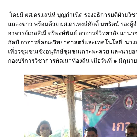
โดยมี ผศ.ดร.เสน่ห์ บุญกำเนิด รองอธิการบดีฝ่ายวิ
แถลงข่าว พร้อมด้วย ผศ.ดร.พงษ์ศักดิ์ นพรัตน์ รอง
อาจารย์เกสสิณี ตรีพงษ์พันธ์ อาจารย์วิทยาลัยนานาช
กัลป์ อาจารย์คณะวิทยาศาสตร์และเทคโนโลยี นางสร
เที่ยวชุมชนเชิงอนุรักษ์ชุมชนเกาะพะลวย และนายอร
กองบริการวิชาการพัฒนาท้องถิ่น เมื่อวันที่ ๑ มิถุน