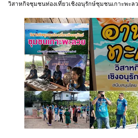
วิสาหกิจชุมชนท่องเที่ยวเชิงอนุรักษ์ชุมชนเกาะพะล