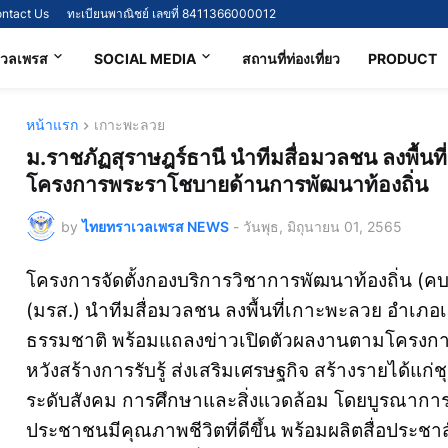
ntact Us
ทะเบียนพาณิชย์ เลขที่ 8411366000012
เวลเพรส
SOCIAL MEDIA
สถานที่ท่องเที่ยว
PRODUCT
หน้าแรก
เกาะพะลวย
ม.ราชภัฏสุราษฎร์ธานี นำทีมสื่อมวลชน ลงพื้น
โครงการพระราโชบายด้านการพัฒนาท้องถิ่น
by
ไทยทราเวลเพรส NEWS
-
วันพุธ, มิถุนายน 01, 2565
โครงการจัดตั้งกองบริการวิชาการพัฒนาท้องถิ่น (ค
(มรส.) นำทีมสื่อมวลชน ลงพื้นที่เกาะพะลวย อำเภอเก
ธรรมชาติ พร้อมแถลงข่าวเปิดตัวผลงานตามโครงกา
หวังสร้างการรับรู้ ส่งเสริมเศรษฐกิจ สร้างรายได้แ
ระดับสังคม การศึกษาและสิ่งแวดล้อม โดยบูรณาการอง
ประชาชนมีคุณภาพชีวิตที่ดีขึ้น พร้อมผลิตสื่อประชาส