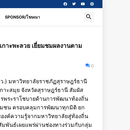
SPONSOR/โฆษณา
ที่เกาะพะลวย เยี่ยมชมผลงานตาม
0
บว.) มหาวิทยาลัยราชภัฏสุราษฎร์ธานี
าะสมุย จังหวัดสุราษฎร์ธานี สัมผัส
รพระราโชบายด้านการพัฒนาท้องถิ่น
ก่ชุมชน ครอบคลุมการพัฒนาทุกมิติ ยก
ค์ความรู้จากมหาวิทยาลัยสู่ท้องถิ่น
ัมพันธ์เผยแพร่ผ่านช่องทางร่วมกับกลุ่ม