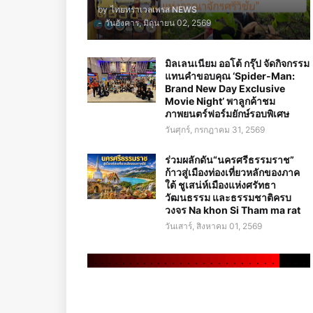
by
ไทยทราเวลเพรส NEWS
-
วันอังคาร, มิถุนายน 02, 2569
มิลเลนเนียม ออโต้ กรุ๊ป จัดกิจกรรม
แทนคำขอบคุณ ‘Spider-Man:
Brand New Day Exclusive
Movie Night’ พาลูกค้าชม
ภาพยนตร์ฟอร์มยักษ์รอบพิเศษ
วันศุกร์, กรกฎาคม 31, 2569
ร่วมผลักดัน“นครศรีธรรมราช”
ก้าวสู่เมืองท่องเที่ยวหลักของภาค
ใต้ ชูเสน่ห์เมืองแห่งศรัทธา
วัฒนธรรม และธรรมชาติครบ
วงจร Na khon Si Tham ma rat
วันเสาร์, สิงหาคม 01, 2569
.
.
.
.
.
.
.
.
.
.
.
.
.
.
.
.
.
.
.
.
.
.
.
.
.
.
.
.
.
.