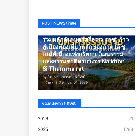
POST NEWS ล่าสุด
นครศรีธรรมราช
ร่วมผลักดัน“นครศรีธรรมราช” ก้าว
สู่เมืองท่องเที่ยวหลักของภาคใต้ ชู
เสน่ห์เมืองแห่งศรัทธา วัฒนธรรม
และธรรมชาติครบวงจร Na khon
Si Tham ma rat
by
ไทยทราเวลเพรส NEWS
-
วันเสาร์, สิงหาคม 01, 2569
รวมคลังข่าว NEWS.
2026
(71)
2025
(288)