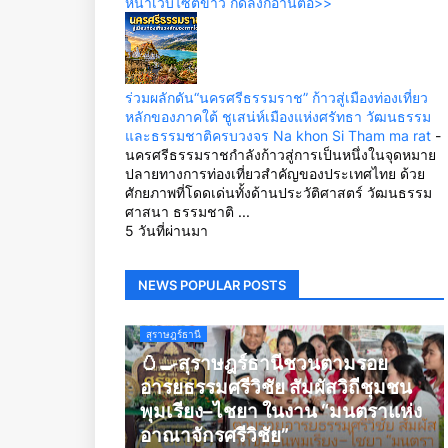
หน้าเว็บไซต์ข่าว กดลิ้งก์อ่านต่อ>>
ร่วมผลักดัน“นครศรีธรรมราช” ก้าวสู่เมืองท่องเที่ยว
หลักของภาคใต้ ชูเสน่ห์เมืองแห่งศรัทธา วัฒนธรรม
และธรรมชาติครบวงจร Na khon Si Tham ma rat
-
นครศรีธรรมราชกำลังก้าวสู่การเป็นหนึ่งในจุดหมาย
ปลายทางการท่องเที่ยวสำคัญของประเทศไทย ด้วย
ศักยภาพที่โดดเด่นทั้งด้านประวัติศาสตร์ วัฒนธรรม
ศาสนา ธรรมชาติ ...
5 วันที่ผ่านมา
NEWS POPULAR POSTS
สุราษฎร์ธานี
🥚🍳สุราษฎร์ธานีชวนตามรอย
อารยธรรมศรีวิชัย สัมผัสวิถีชุมชน
พุมเรียง–ไชยา ในงาน “มนตราแห่ง
อาณาจักรศรีวิชัย”