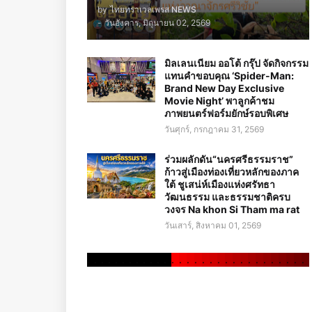
by
ไทยทราเวลเพรส NEWS
-
วันอังคาร, มิถุนายน 02, 2569
มิลเลนเนียม ออโต้ กรุ๊ป จัดกิจกรรม
แทนคำขอบคุณ ‘Spider-Man:
Brand New Day Exclusive
Movie Night’ พาลูกค้าชม
ภาพยนตร์ฟอร์มยักษ์รอบพิเศษ
วันศุกร์, กรกฎาคม 31, 2569
ร่วมผลักดัน“นครศรีธรรมราช”
ก้าวสู่เมืองท่องเที่ยวหลักของภาค
ใต้ ชูเสน่ห์เมืองแห่งศรัทธา
วัฒนธรรม และธรรมชาติครบ
วงจร Na khon Si Tham ma rat
วันเสาร์, สิงหาคม 01, 2569
.
.
.
.
.
.
.
.
.
.
.
.
.
.
.
.
.
.
.
.
.
.
.
.
.
.
.
.
.
.