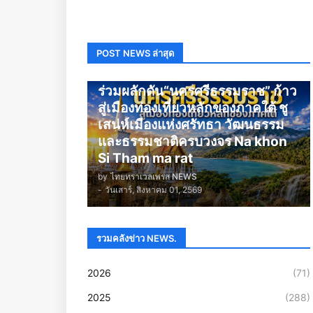
POST NEWS ล่าสุด
นครศรีธรรมราช
ร่วมผลักดัน“นครศรีธรรมราช” ก้าว
สู่เมืองท่องเที่ยวหลักของภาคใต้ ชู
เสน่ห์เมืองแห่งศรัทธา วัฒนธรรม
และธรรมชาติครบวงจร Na khon
Si Tham ma rat
by
ไทยทราเวลเพรส NEWS
-
วันเสาร์, สิงหาคม 01, 2569
รวมคลังข่าว NEWS.
2026
(71)
2025
(288)