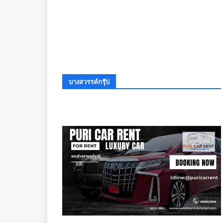
บางสวรรค์กรุ๊ป