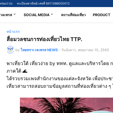
ntact Us
ทะเบียนพาณิชย์ เลขที่ 8411366000012
เวลเพรส
SOCIAL MEDIA
สถานที่ท่องเที่ยว
PRODUCT
หน้าแรก
สื่อมวลชนการท่องเที่ยวไทย TTP.
by
ไทยทราเวลเพรส NEWS
-
วันอังคาร, พฤษภาคม 10, 2565
พาเที่ยวใต้ เที่ยวง่าย by ททท. ดูแลและบริหารโดย 
ภาคใต้ 🌊
ได้รวบรวมเพจสำนักงานของแต่ละจังหวัด เพื่อประชาส
เที่ยวสามารถสอบถามข้อมูลสถานที่ท่องเที่ยวต่าง ๆ ใ