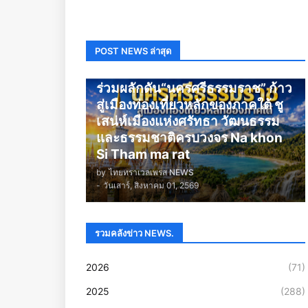
POST NEWS ล่าสุด
นครศรีธรรมราช
ร่วมผลักดัน“นครศรีธรรมราช” ก้าว
สู่เมืองท่องเที่ยวหลักของภาคใต้ ชู
เสน่ห์เมืองแห่งศรัทธา วัฒนธรรม
และธรรมชาติครบวงจร Na khon
Si Tham ma rat
by
ไทยทราเวลเพรส NEWS
-
วันเสาร์, สิงหาคม 01, 2569
รวมคลังข่าว NEWS.
2026
(71)
2025
(288)