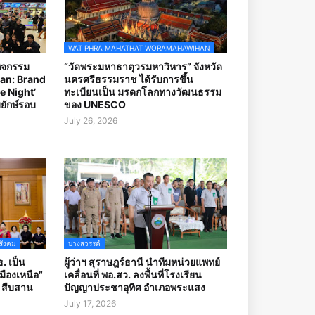
WAT PHRA MAHATHAT WORAMAHAWIHAN
กิจกรรม
“วัดพระมหาธาตุวรมหาวิหาร” จังหวัด
an: Brand
นครศรีธรรมราช ได้รับการขึ้น
e Night’
ทะเบียนเป็น มรดกโลกทางวัฒนธรรม
ยักษ์รอบ
ของ UNESCO
July 26, 2026
สังคม
บางสวรรค์
. เป็น
ผู้ว่าฯ สุราษฎร์ธานี นำทีมหน่วยแพทย์
ืองเหนือ”
เคลื่อนที่ พอ.สว. ลงพื้นที่โรงเรียน
บ สืบสาน
ปัญญาประชาอุทิศ อำเภอพระแสง
July 17, 2026