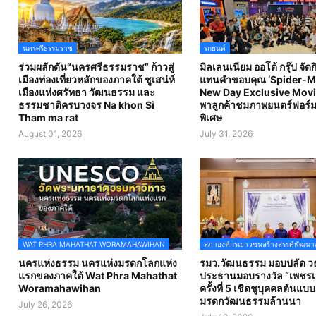
นครศรีธรรมราช
รถยนต์
ร่วมผลักดัน“นครศรีธรรมราช” ก้าวสู่
มิลเลนเนียม ออโต้ กรุ๊ป จัด
เมืองท่องเที่ยวหลักของภาคใต้ ชูเสน่ห์
แทนคำขอบคุณ ‘Spider-M
เมืองแห่งศรัทธา วัฒนธรรม และ
New Day Exclusive Movi
ธรรมชาติครบวงจร Na khon Si
พาลูกค้าชมภาพยนตร์ฟอร์ม
Tham ma rat
พิเศษ
August 01, 2026
July 31, 2026
WAT PHRA MAHATHAT WORAMAHAWIHAN
สภาองค์กรเยาวชนสร้างสรรค์พัฒนา
นครแห่งธรรม นครแห่งมรดกโลกแห่ง
รมว.วัฒนธรรม มอบปลัด วธ
แรกของภาคใต้ Wat Phra Mahathat
ประธานมอบรางวัล “เพชรเม
Woramahawihan
ครั้งที่ 5 เชิดชูบุคคลต้นแบ
มรดกวัฒนธรรมล้านนา
July 26, 2026