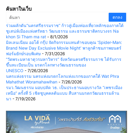
ค้นหาในเว็บ
ร่วมผลักดัน“นครศรีธรรมราช” ก้าวสู่เมืองท่องเที่ยวหลักของภาคใต้
ชูเสน่ห์เมืองแห่งศรัทธา วัฒนธรรม และธรรมชาติครบวงจร Na
khon Si Tham ma rat
- 8/1/2026
มิลเลนเนียม ออโต้ กรุ๊ป จัดกิจกรรมแทนคำขอบคุณ ‘Spider-Man:
Brand New Day Exclusive Movie Night’ พาลูกค้าชมภาพยนตร์
ฟอร์มยักษ์รอบพิเศษ
- 7/31/2026
“วัดพระมหาธาตุวรมหาวิหาร” จังหวัดนครศรีธรรมราช ได้รับการ
ขึ้นทะเบียนเป็น มรดกโลกทางวัฒนธรรมของ
UNESCO
- 7/26/2026
นครแห่งธรรม นครแห่งมรดกโลกแห่งแรกของภาคใต้ Wat Phra
Mahathat Woramahawihan
- 7/26/2026
รมว.วัฒนธรรม มอบปลัด วธ. เป็นประธานมอบรางวัล “เพชรเมือง
เหนือ” ครั้งที่ 5 เชิดชูบุคคลต้นแบบ สืบสานมรดกวัฒนธรรมล้าน
นา
- 7/19/2026