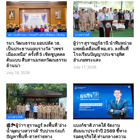
สภาองค์กรเยาวชนสร้างสรรค์พัฒนาสังคม
บางสวรรค์
รมว.วัฒนธรรม มอบปลัด วธ.
ผู้ว่าฯ สุราษฎร์ธานี นำทีมหน่วย
เป็นประธานมอบรางวัล “เพชร
แพทย์เคลื่อนที่ พอ.สว. ลงพื้นที่
เมืองเหนือ” ครั้งที่ 5 เชิดชูบุคคล
โรงเรียนปัญญาประชาอุทิศ
ต้นแบบ สืบสานมรดกวัฒนธรรม
อำเภอพระแสง
ล้านนา
July 17, 2026
July 19, 2026
บางสวรรค์
📰🏞️ผู้ว่าฯ สุราษฎร์ ลงพื้นที่ 'อ่าง
แบงก์ชาติ ภาคใต้ จัดงาน
น้ำผุดบางสวรรค์' รับปากเร่งแก้
สัมมนาประจำปี 2569 ชี้ทาง
ปัญหาพื้นที่-สาหร่ายหาง
รอดธุรกิจใต้ ท่ามกลางความ