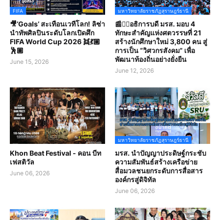
FIFA
มหาวิทยาลัยราชภัฏสุราษฎร์ธานี
🎥‘Goals’ สะเทือนเวทีโลก! ลิซ่า
📰✍🏻อธิการบดี มรส. มอบ 4
นำทัพศิลปินระดับโลกเปิดศึก
ทักษะสำคัญแห่งศตวรรษที่ 21
FIFA World Cup 2026 👯💃🏼
สร้างนักศึกษาใหม่ 3,800 คน สู่
🕺🏽
การเป็น “วิศวกรสังคม” เพื่อ
พัฒนาท้องถิ่นอย่างยั่งยืน
June 15, 2026
June 12, 2026
มหาวิทยาลัยราชภัฏสุราษฎร์ธานี
Khon Beat Festival - คอน บีท
มรส. นำปัญญาประดิษฐ์กระชับ
เฟสติวัล
ความสัมพันธ์สร้างเครือข่าย
สื่อมวลชนยกระดับการสื่อสาร
June 06, 2026
องค์กรสู่ดิจิทัล
June 06, 2026