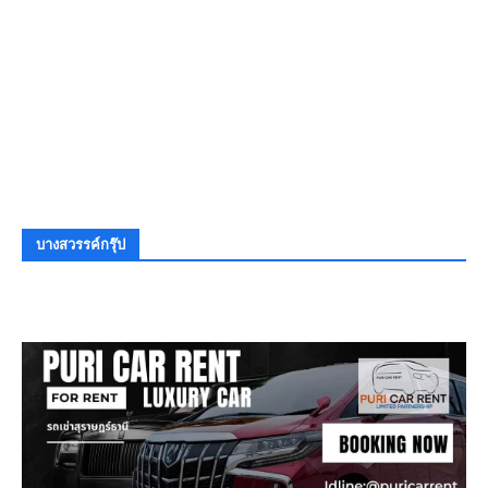
บางสวรรค์กรุ๊ป