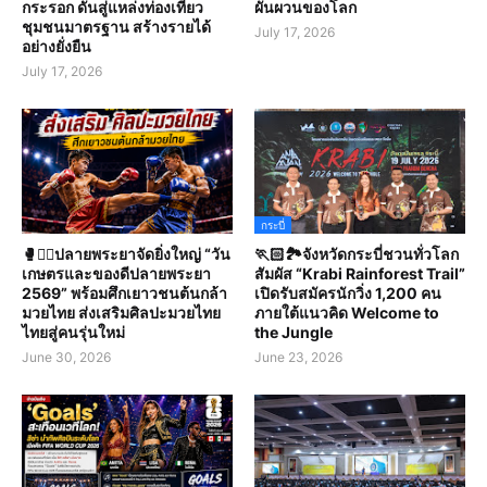
กระรอก ดันสู่แหล่งท่องเที่ยว
ผันผวนของโลก
ชุมชนมาตรฐาน สร้างรายได้
July 17, 2026
อย่างยั่งยืน
July 17, 2026
กระบี่
🥊🤼‍♀️ปลายพระยาจัดยิ่งใหญ่ “วัน
🏃🏻🏞️จังหวัดกระบี่ชวนทั่วโลก
เกษตรและของดีปลายพระยา
สัมผัส “Krabi Rainforest Trail”
2569” พร้อมศึกเยาวชนต้นกล้า
เปิดรับสมัครนักวิ่ง 1,200 คน
มวยไทย ส่งเสริมศิลปะมวยไทย
ภายใต้แนวคิด Welcome to
ไทยสู่คนรุ่นใหม่
the Jungle
June 30, 2026
June 23, 2026