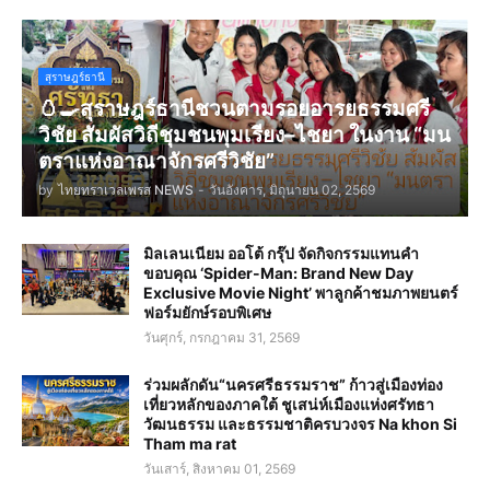
สุราษฎร์ธานี
🥚🍳สุราษฎร์ธานีชวนตามรอยอารยธรรมศรี
วิชัย สัมผัสวิถีชุมชนพุมเรียง–ไชยา ในงาน “มน
ตราแห่งอาณาจักรศรีวิชัย”
by
ไทยทราเวลเพรส NEWS
-
วันอังคาร, มิถุนายน 02, 2569
มิลเลนเนียม ออโต้ กรุ๊ป จัดกิจกรรมแทนคำ
ขอบคุณ ‘Spider-Man: Brand New Day
Exclusive Movie Night’ พาลูกค้าชมภาพยนตร์
ฟอร์มยักษ์รอบพิเศษ
วันศุกร์, กรกฎาคม 31, 2569
ร่วมผลักดัน“นครศรีธรรมราช” ก้าวสู่เมืองท่อง
เที่ยวหลักของภาคใต้ ชูเสน่ห์เมืองแห่งศรัทธา
วัฒนธรรม และธรรมชาติครบวงจร Na khon Si
Tham ma rat
วันเสาร์, สิงหาคม 01, 2569