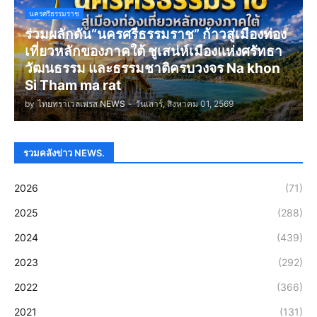
นครศรีธรรมราช
ร่วมผลักดัน“นครศรีธรรมราช” ก้าวสู่เมืองท่อง
เที่ยวหลักของภาคใต้ ชูเสน่ห์เมืองแห่งศรัทธา
วัฒนธรรม และธรรมชาติครบวงจร Na khon
Si Tham ma rat
by
ไทยทราเวลเพรส NEWS
-
วันเสาร์, สิงหาคม 01, 2569
รวมคลังข่าว NEWS.
2026
(71)
2025
(288)
2024
(439)
2023
(292)
2022
(366)
2021
(131)