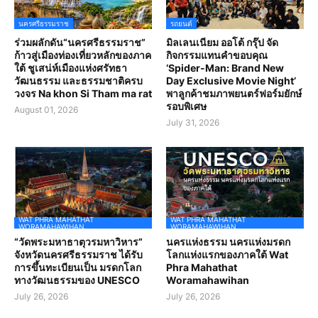
นครศรีธรรมราช
รถยนต์
ร่วมผลักดัน“นครศรีธรรมราช”
มิลเลนเนียม ออโต้ กรุ๊ป จัด
ก้าวสู่เมืองท่องเที่ยวหลักของภาค
กิจกรรมแทนคำขอบคุณ
ใต้ ชูเสน่ห์เมืองแห่งศรัทธา
‘Spider-Man: Brand New
วัฒนธรรม และธรรมชาติครบ
Day Exclusive Movie Night’
วงจร Na khon Si Tham ma rat
พาลูกค้าชมภาพยนตร์ฟอร์มยักษ์
รอบพิเศษ
August 01, 2026
July 31, 2026
WAT PHRA MAHATHAT
WAT PHRA MAHATHAT
WORAMAHAWIHAN
WORAMAHAWIHAN
“วัดพระมหาธาตุวรมหาวิหาร”
นครแห่งธรรม นครแห่งมรดก
จังหวัดนครศรีธรรมราช ได้รับ
โลกแห่งแรกของภาคใต้ Wat
การขึ้นทะเบียนเป็น มรดกโลก
Phra Mahathat
ทางวัฒนธรรมของ UNESCO
Woramahawihan
July 26, 2026
July 26, 2026