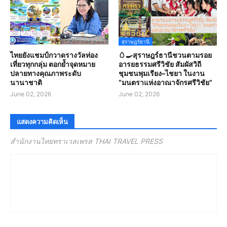
สุราษฎร์ธานี
ไทยยังแชมป์กวาดรางวัลท่อง
🥚🍳สุราษฎร์ธานีชวนตามรอย
เที่ยวทุกกลุ่ม ตอกย้ำจุดหมาย
อารยธรรมศรีวิชัย สัมผัสวิถี
ปลายทางคุณภาพระดับ
ชุมชนพุมเรียง–ไชยา ในงาน
นานาชาติ
“มนตราแห่งอาณาจักรศรีวิชัย”
June 02, 2026
June 02, 2026
แสดงความคิดเห็น
สำนักงานไทยทราเวลเพรส THAI TRAVEL PRESS