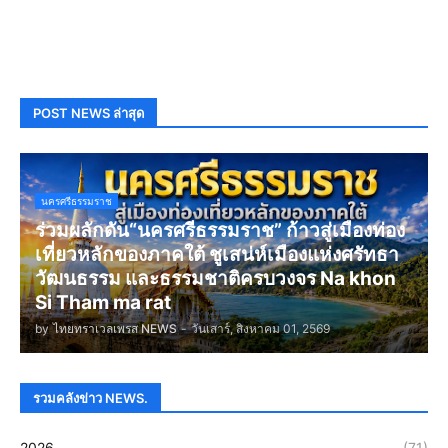
POST NEWS ล่าสุด
นครศรีธรรมราช
ร่วมผลักดัน“นครศรีธรรมราช” ก้าวสู่เมืองท่อง
เที่ยวหลักของภาคใต้ ชูเสน่ห์เมืองแห่งศรัทธา
วัฒนธรรม และธรรมชาติครบวงจร Na khon
Si Tham ma rat
by
ไทยทราเวลเพรส NEWS
-
วันเสาร์, สิงหาคม 01, 2569
รวมคลังข่าว NEWS.
2026
(71)