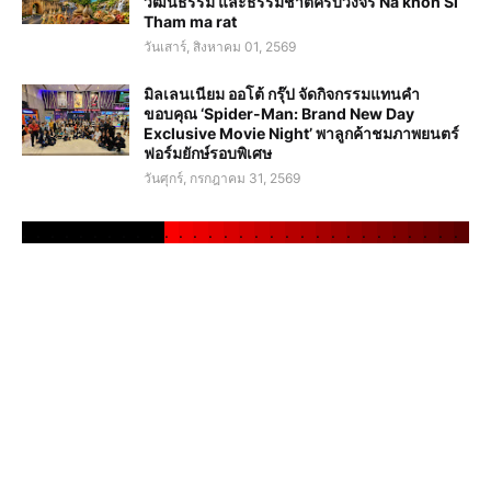
วัฒนธรรม และธรรมชาติครบวงจร Na khon Si
Tham ma rat
วันเสาร์, สิงหาคม 01, 2569
มิลเลนเนียม ออโต้ กรุ๊ป จัดกิจกรรมแทนคำ
ขอบคุณ ‘Spider-Man: Brand New Day
Exclusive Movie Night’ พาลูกค้าชมภาพยนตร์
ฟอร์มยักษ์รอบพิเศษ
วันศุกร์, กรกฎาคม 31, 2569
.
.
.
.
.
.
.
.
.
.
.
.
.
.
.
.
.
.
.
.
.
.
.
.
.
.
.
.
.
.