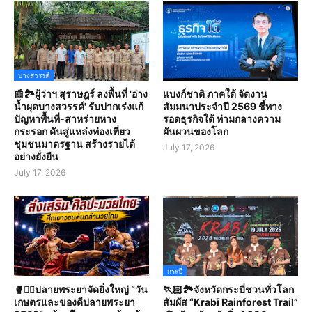
บางสวรรค์
📰🏞️ผู้ว่าฯ สุราษฎร์ ลงพื้นที่ 'อ่าง
แบงก์ชาติ ภาคใต้ จัดงาน
น้ำผุดบางสวรรค์' รับปากเร่งแก้
สัมมนาประจำปี 2569 ชี้ทาง
ปัญหาพื้นที่-สาหร่ายหาง
รอดธุรกิจใต้ ท่ามกลางความ
กระรอก ดันสู่แหล่งท่องเที่ยว
ผันผวนของโลก
ชุมชนมาตรฐาน สร้างรายได้
July 17, 2026
อย่างยั่งยืน
July 17, 2026
กระบี่
🥊🤼‍♀️ปลายพระยาจัดยิ่งใหญ่ “วัน
🏃🏻🏞️จังหวัดกระบี่ชวนทั่วโลก
เกษตรและของดีปลายพระยา
สัมผัส “Krabi Rainforest Trail”