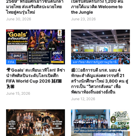
2569” พร้อมศึกเยาวชนต้นกล้า
เปิดรับสมัครนักวิ่ง 1,200 คน
มวยไทย ส่งเสริมศิลปะมวยไทย
ภายใต้แนวคิด Welcome to
ไทยสู่คนรุ่นใหม่
the Jungle
June 30, 2026
June 23, 2026
FIFA
มหาวิทยาลัยราชภัฏสุราษฎร์ธานี
🎥‘Goals’ สะเทือนเวทีโลก! ลิซ่า
📰✍🏻อธิการบดี มรส. มอบ 4
นำทัพศิลปินระดับโลกเปิดศึก
ทักษะสำคัญแห่งศตวรรษที่ 21
FIFA World Cup 2026 👯💃🏼
สร้างนักศึกษาใหม่ 3,800 คน สู่
🕺🏽
การเป็น “วิศวกรสังคม” เพื่อ
พัฒนาท้องถิ่นอย่างยั่งยืน
June 15, 2026
June 12, 2026