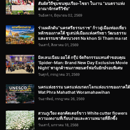
สัมผัสวิถีชุมชนพุมเรียง–ไชยา ในงาน “มนตราแห่ง
อาณาจักรศรีวิชัย”
วันอังคาร, มิถุนายน 02, 2569
ร่วมผลักดัน“นครศรีธรรมราช” ก้าวสู่เมืองท่องเที่ยว
หลักของภาคใต้ ชูเสน่ห์เมืองแห่งศรัทธา วัฒนธรรม
และธรรมชาติครบวงจร Na khon Si Tham ma rat
วันเสาร์, สิงหาคม 01, 2569
มิลเลนเนียม ออโต้ กรุ๊ป จัดกิจกรรมแทนคำขอบคุณ
‘Spider-Man: Brand New Day Exclusive Movie
Night’ พาลูกค้าชมภาพยนตร์ฟอร์มยักษ์รอบพิเศษ
วันศุกร์, กรกฎาคม 31, 2569
นครแห่งธรรม นครแห่งมรดกโลกแห่งแรกของภาคใต้
Wat Phra Mahathat Woramahawihan
วันอาทิตย์, กรกฎาคม 26, 2569
สวนภูเวียง ดอกคัตเตอร์ขาว White cutter flowers
ความงดงามที่เรียบง่ายและความหมายที่ลึกซึ้ง
วันเสาร์, มกราคม 18, 2568