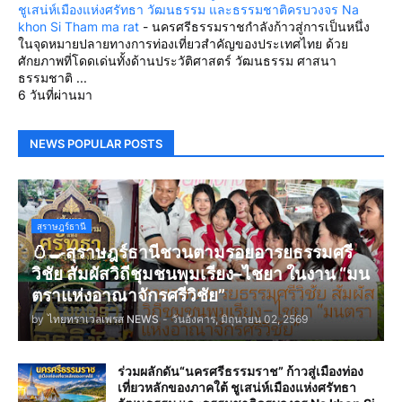
ชูเสน่ห์เมืองแห่งศรัทธา วัฒนธรรม และธรรมชาติครบวงจร Na
khon Si Tham ma rat
-
นครศรีธรรมราชกำลังก้าวสู่การเป็นหนึ่ง
ในจุดหมายปลายทางการท่องเที่ยวสำคัญของประเทศไทย ด้วย
ศักยภาพที่โดดเด่นทั้งด้านประวัติศาสตร์ วัฒนธรรม ศาสนา
ธรรมชาติ ...
6 วันที่ผ่านมา
NEWS POPULAR POSTS
สุราษฎร์ธานี
🥚🍳สุราษฎร์ธานีชวนตามรอยอารยธรรมศรี
วิชัย สัมผัสวิถีชุมชนพุมเรียง–ไชยา ในงาน “มน
ตราแห่งอาณาจักรศรีวิชัย”
by
ไทยทราเวลเพรส NEWS
-
วันอังคาร, มิถุนายน 02, 2569
ร่วมผลักดัน“นครศรีธรรมราช” ก้าวสู่เมืองท่อง
เที่ยวหลักของภาคใต้ ชูเสน่ห์เมืองแห่งศรัทธา