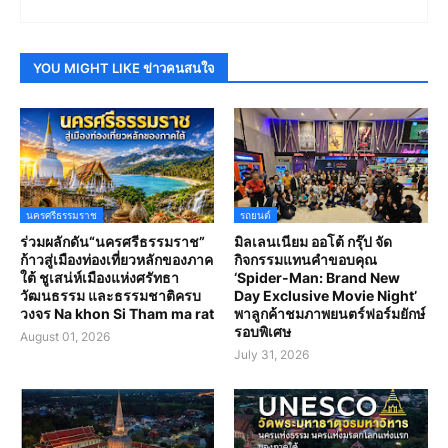
YOU MIGHT LIKE ข่าวคนสนใจ
นครศรีธรรมราช
รถยนต์
ร่วมผลักดัน“นครศรีธรรมราช”
มิลเลนเนียม ออโต้ กรุ๊ป จัด
ก้าวสู่เมืองท่องเที่ยวหลักของภาค
กิจกรรมแทนคำขอบคุณ
ใต้ ชูเสน่ห์เมืองแห่งศรัทธา
‘Spider-Man: Brand New
วัฒนธรรม และธรรมชาติครบ
Day Exclusive Movie Night’
วงจร Na khon Si Tham ma rat
พาลูกค้าชมภาพยนตร์ฟอร์มยักษ์
รอบพิเศษ
August 01, 2026
July 31, 2026