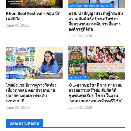
มหาวิทยาลัยราชภัฏสุราษฎร์ธานี
Khon Beat Festival - คอน บีท
มรส. นำปัญญาประดิษฐ์กระชับ
เฟสติวัล
ความสัมพันธ์สร้างเครือข่าย
สื่อมวลชนยกระดับการสื่อสาร
June 06, 2026
องค์กรสู่ดิจิทัล
June 06, 2026
สุราษฎร์ธานี
ไทยยังแชมป์กวาดรางวัลท่อง
🥚🍳สุราษฎร์ธานีชวนตามรอย
เที่ยวทุกกลุ่ม ตอกย้ำจุดหมาย
อารยธรรมศรีวิชัย สัมผัสวิถี
ปลายทางคุณภาพระดับ
ชุมชนพุมเรียง–ไชยา ในงาน
นานาชาติ
“มนตราแห่งอาณาจักรศรีวิชัย”
June 02, 2026
June 02, 2026
แสดงความคิดเห็น