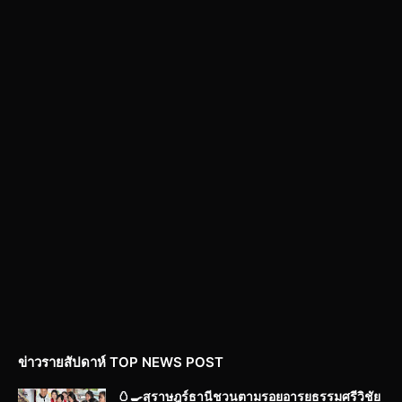
ข่าวรายสัปดาห์ TOP NEWS POST
🥚🍳สุราษฎร์ธานีชวนตามรอยอารยธรรมศรีวิชัย