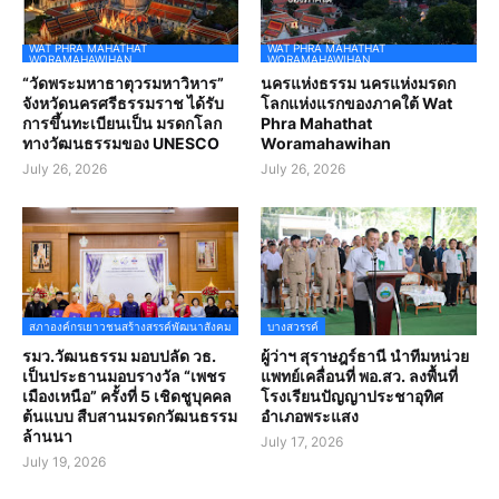
WAT PHRA MAHATHAT
WAT PHRA MAHATHAT
WORAMAHAWIHAN
WORAMAHAWIHAN
“วัดพระมหาธาตุวรมหาวิหาร”
นครแห่งธรรม นครแห่งมรดก
จังหวัดนครศรีธรรมราช ได้รับ
โลกแห่งแรกของภาคใต้ Wat
การขึ้นทะเบียนเป็น มรดกโลก
Phra Mahathat
ทางวัฒนธรรมของ UNESCO
Woramahawihan
July 26, 2026
July 26, 2026
สภาองค์กรเยาวชนสร้างสรรค์พัฒนาสังคม
บางสวรรค์
รมว.วัฒนธรรม มอบปลัด วธ.
ผู้ว่าฯ สุราษฎร์ธานี นำทีมหน่วย
เป็นประธานมอบรางวัล “เพชร
แพทย์เคลื่อนที่ พอ.สว. ลงพื้นที่
เมืองเหนือ” ครั้งที่ 5 เชิดชูบุคคล
โรงเรียนปัญญาประชาอุทิศ
ต้นแบบ สืบสานมรดกวัฒนธรรม
อำเภอพระแสง
ล้านนา
July 17, 2026
July 19, 2026