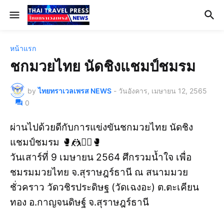
หน้าแรก
ชกมวยไทย นัดชิงแชมป์ชมรม
by
ไทยทราเวลเพรส NEWS
-
วันอังคาร, เมษายน 12, 2565
0
ผ่านไปด้วยดีกับการแข่งขันชกมวยไทย นัดชิง
แชมป์ชมรม 🥊🤼🤼‍♂️🥊
วันเสาร์ที่ 9 เมษายน 2564 ศึกรวมน้ำใจ เพื่อ
ชมรมมวยไทย จ.สุราษฎร์ธานี ณ สนามมวย
ชั่วคราว วัดวชิรประดิษฐ (วัดเฉงอะ) ต.ตะเคียน
ทอง อ.กาญจนดิษฐ์ จ.สุราษฎร์ธานี