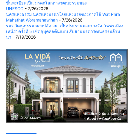
ขึ้นทะเบียนเป็น มรดกโลกทางวัฒนธรรมของ
UNESCO
- 7/26/2026
นครแห่งธรรม นครแห่งมรดกโลกแห่งแรกของภาคใต้ Wat Phra
Mahathat Woramahawihan
- 7/26/2026
รมว.วัฒนธรรม มอบปลัด วธ. เป็นประธานมอบรางวัล “เพชรเมือง
เหนือ” ครั้งที่ 5 เชิดชูบุคคลต้นแบบ สืบสานมรดกวัฒนธรรมล้าน
นา
- 7/19/2026