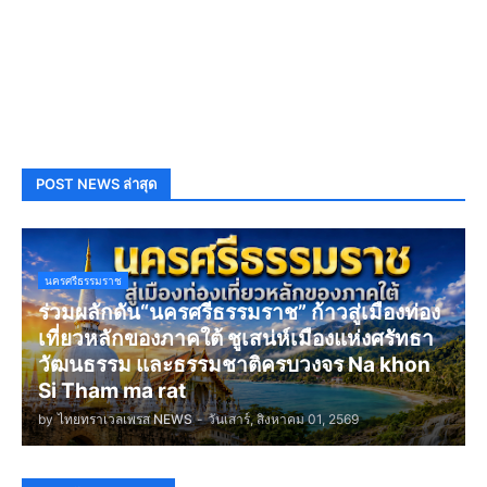
POST NEWS ล่าสุด
นครศรีธรรมราช
ร่วมผลักดัน“นครศรีธรรมราช” ก้าวสู่เมืองท่อง
เที่ยวหลักของภาคใต้ ชูเสน่ห์เมืองแห่งศรัทธา
วัฒนธรรม และธรรมชาติครบวงจร Na khon
Si Tham ma rat
by
ไทยทราเวลเพรส NEWS
-
วันเสาร์, สิงหาคม 01, 2569