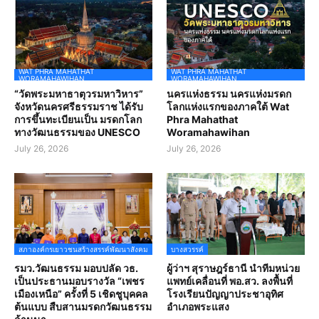
WAT PHRA MAHATHAT
WAT PHRA MAHATHAT
WORAMAHAWIHAN
WORAMAHAWIHAN
“วัดพระมหาธาตุวรมหาวิหาร”
นครแห่งธรรม นครแห่งมรดก
จังหวัดนครศรีธรรมราช ได้รับ
โลกแห่งแรกของภาคใต้ Wat
การขึ้นทะเบียนเป็น มรดกโลก
Phra Mahathat
ทางวัฒนธรรมของ UNESCO
Woramahawihan
July 26, 2026
July 26, 2026
สภาองค์กรเยาวชนสร้างสรรค์พัฒนาสังคม
บางสวรรค์
รมว.วัฒนธรรม มอบปลัด วธ.
ผู้ว่าฯ สุราษฎร์ธานี นำทีมหน่วย
เป็นประธานมอบรางวัล “เพชร
แพทย์เคลื่อนที่ พอ.สว. ลงพื้นที่
เมืองเหนือ” ครั้งที่ 5 เชิดชูบุคคล
โรงเรียนปัญญาประชาอุทิศ
ต้นแบบ สืบสานมรดกวัฒนธรรม
อำเภอพระแสง