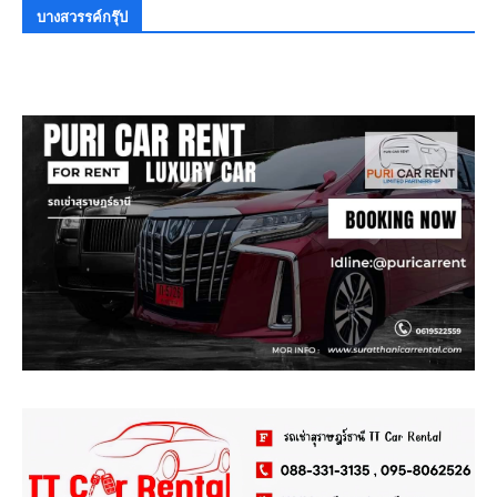
บางสวรรค์กรุ๊ป