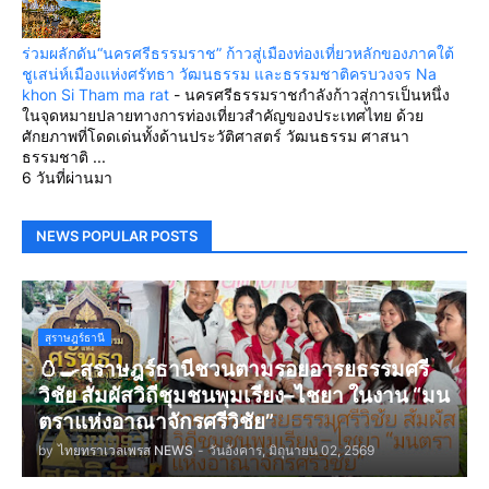
ร่วมผลักดัน“นครศรีธรรมราช” ก้าวสู่เมืองท่องเที่ยวหลักของภาคใต้
ชูเสน่ห์เมืองแห่งศรัทธา วัฒนธรรม และธรรมชาติครบวงจร Na
khon Si Tham ma rat
-
นครศรีธรรมราชกำลังก้าวสู่การเป็นหนึ่ง
ในจุดหมายปลายทางการท่องเที่ยวสำคัญของประเทศไทย ด้วย
ศักยภาพที่โดดเด่นทั้งด้านประวัติศาสตร์ วัฒนธรรม ศาสนา
ธรรมชาติ ...
6 วันที่ผ่านมา
NEWS POPULAR POSTS
สุราษฎร์ธานี
🥚🍳สุราษฎร์ธานีชวนตามรอยอารยธรรมศรี
วิชัย สัมผัสวิถีชุมชนพุมเรียง–ไชยา ในงาน “มน
ตราแห่งอาณาจักรศรีวิชัย”
by
ไทยทราเวลเพรส NEWS
-
วันอังคาร, มิถุนายน 02, 2569