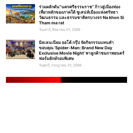
ร่วมผลักดัน“นครศรีธรรมราช” ก้าวสู่เมืองท่อง
เที่ยวหลักของภาคใต้ ชูเสน่ห์เมืองแห่งศรัทธา
วัฒนธรรม และธรรมชาติครบวงจร Na khon Si
Tham ma rat
วันเสาร์, สิงหาคม 01, 2569
มิลเลนเนียม ออโต้ กรุ๊ป จัดกิจกรรมแทนคำ
ขอบคุณ ‘Spider-Man: Brand New Day
Exclusive Movie Night’ พาลูกค้าชมภาพยนตร์
ฟอร์มยักษ์รอบพิเศษ
วันศุกร์, กรกฎาคม 31, 2569
.
.
.
.
.
.
.
.
.
.
.
.
.
.
.
.
.
.
.
.
.
.
.
.
.
.
.
.
.
.