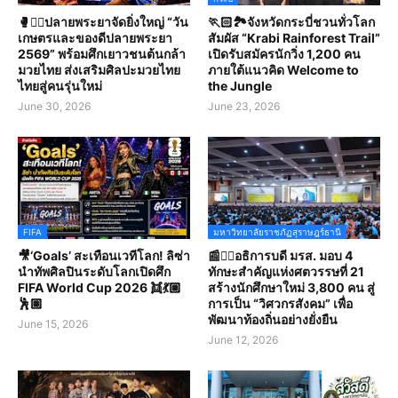
🥊🤼‍♀️ปลายพระยาจัดยิ่งใหญ่ “วัน
🏃🏻🏞️จังหวัดกระบี่ชวนทั่วโลก
เกษตรและของดีปลายพระยา
สัมผัส “Krabi Rainforest Trail”
2569” พร้อมศึกเยาวชนต้นกล้า
เปิดรับสมัครนักวิ่ง 1,200 คน
มวยไทย ส่งเสริมศิลปะมวยไทย
ภายใต้แนวคิด Welcome to
ไทยสู่คนรุ่นใหม่
the Jungle
June 30, 2026
June 23, 2026
FIFA
มหาวิทยาลัยราชภัฏสุราษฎร์ธานี
🎥‘Goals’ สะเทือนเวทีโลก! ลิซ่า
📰✍🏻อธิการบดี มรส. มอบ 4
นำทัพศิลปินระดับโลกเปิดศึก
ทักษะสำคัญแห่งศตวรรษที่ 21
FIFA World Cup 2026 👯💃🏼
สร้างนักศึกษาใหม่ 3,800 คน สู่
🕺🏽
การเป็น “วิศวกรสังคม” เพื่อ
พัฒนาท้องถิ่นอย่างยั่งยืน
June 15, 2026
June 12, 2026