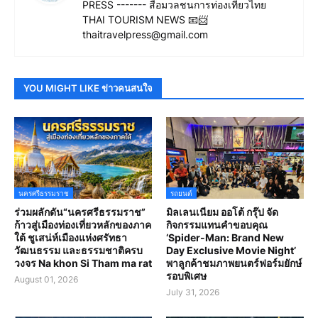
PRESS ------- สื่อมวลชนการท่องเที่ยวไทย
THAI TOURISM NEWS 📧📨
thaitravelpress@gmail.com
YOU MIGHT LIKE ข่าวคนสนใจ
นครศรีธรรมราช
รถยนต์
ร่วมผลักดัน“นครศรีธรรมราช”
มิลเลนเนียม ออโต้ กรุ๊ป จัด
ก้าวสู่เมืองท่องเที่ยวหลักของภาค
กิจกรรมแทนคำขอบคุณ
ใต้ ชูเสน่ห์เมืองแห่งศรัทธา
‘Spider-Man: Brand New
วัฒนธรรม และธรรมชาติครบ
Day Exclusive Movie Night’
วงจร Na khon Si Tham ma rat
พาลูกค้าชมภาพยนตร์ฟอร์มยักษ์
รอบพิเศษ
August 01, 2026
July 31, 2026