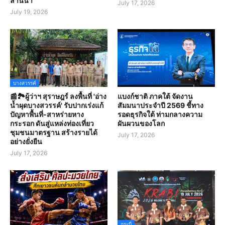
ล้านนา
July 17, 2026
July 19, 2026
บางสวรรค์
📰🏞️ผู้ว่าฯ สุราษฎร์ ลงพื้นที่ 'อ่าง
แบงก์ชาติ ภาคใต้ จัดงาน
น้ำผุดบางสวรรค์' รับปากเร่งแก้
สัมมนาประจำปี 2569 ชี้ทาง
ปัญหาพื้นที่-สาหร่ายหาง
รอดธุรกิจใต้ ท่ามกลางความ
กระรอก ดันสู่แหล่งท่องเที่ยว
ผันผวนของโลก
ชุมชนมาตรฐาน สร้างรายได้
July 17, 2026
อย่างยั่งยืน
July 17, 2026
กระบี่