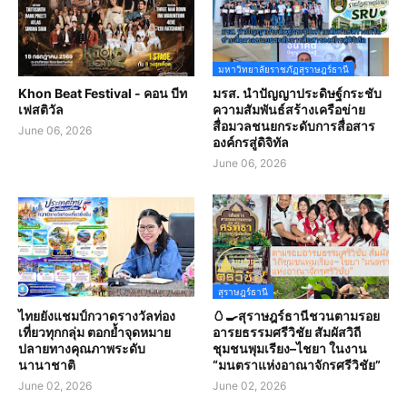
มหาวิทยาลัยราชภัฏสุราษฎร์ธานี
Khon Beat Festival - คอน บีท
มรส. นำปัญญาประดิษฐ์กระชับ
เฟสติวัล
ความสัมพันธ์สร้างเครือข่าย
สื่อมวลชนยกระดับการสื่อสาร
June 06, 2026
องค์กรสู่ดิจิทัล
June 06, 2026
สุราษฎร์ธานี
ไทยยังแชมป์กวาดรางวัลท่อง
🥚🍳สุราษฎร์ธานีชวนตามรอย
เที่ยวทุกกลุ่ม ตอกย้ำจุดหมาย
อารยธรรมศรีวิชัย สัมผัสวิถี
ปลายทางคุณภาพระดับ
ชุมชนพุมเรียง–ไชยา ในงาน
นานาชาติ
“มนตราแห่งอาณาจักรศรีวิชัย”
June 02, 2026
June 02, 2026