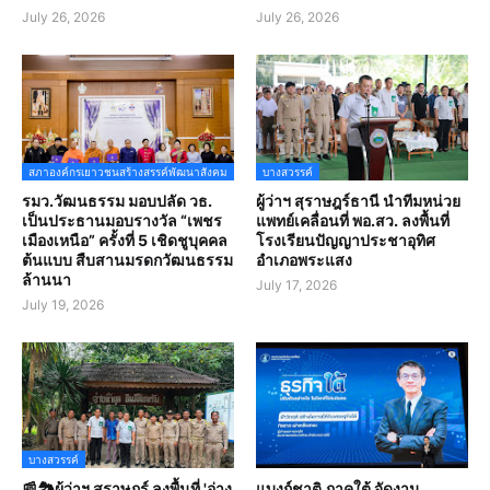
July 26, 2026
July 26, 2026
สภาองค์กรเยาวชนสร้างสรรค์พัฒนาสังคม
บางสวรรค์
รมว.วัฒนธรรม มอบปลัด วธ.
ผู้ว่าฯ สุราษฎร์ธานี นำทีมหน่วย
เป็นประธานมอบรางวัล “เพชร
แพทย์เคลื่อนที่ พอ.สว. ลงพื้นที่
เมืองเหนือ” ครั้งที่ 5 เชิดชูบุคคล
โรงเรียนปัญญาประชาอุทิศ
ต้นแบบ สืบสานมรดกวัฒนธรรม
อำเภอพระแสง
ล้านนา
July 17, 2026
July 19, 2026
บางสวรรค์
📰🏞️ผู้ว่าฯ สุราษฎร์ ลงพื้นที่ 'อ่าง
แบงก์ชาติ ภาคใต้ จัดงาน