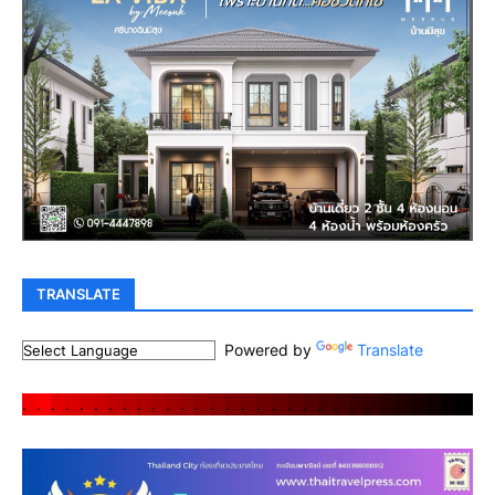
TRANSLATE
Powered by
Translate
.
.
.
.
.
.
.
.
.
.
.
.
.
.
.
.
.
.
.
.
.
.
.
.
.
.
.
.
.
.