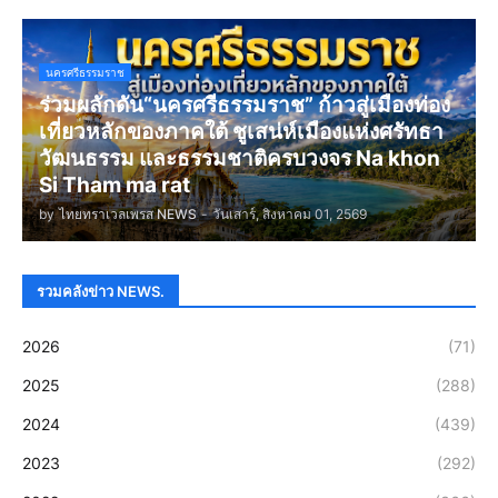
นครศรีธรรมราช
ร่วมผลักดัน“นครศรีธรรมราช” ก้าวสู่เมืองท่อง
เที่ยวหลักของภาคใต้ ชูเสน่ห์เมืองแห่งศรัทธา
วัฒนธรรม และธรรมชาติครบวงจร Na khon
Si Tham ma rat
by
ไทยทราเวลเพรส NEWS
-
วันเสาร์, สิงหาคม 01, 2569
รวมคลังข่าว NEWS.
2026
(71)
2025
(288)
2024
(439)
2023
(292)