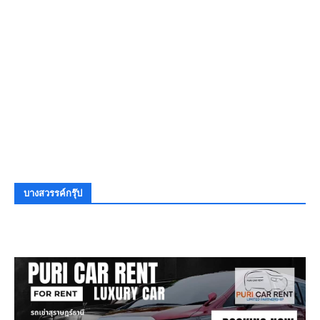
บางสวรรค์กรุ๊ป