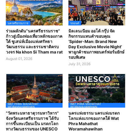
นครศรีธรรมราช
รถยนต์
ร่วมผลักดัน“นครศรีธรรมราช”
มิลเลนเนียม ออโต้ กรุ๊ป จัด
ก้าวสู่เมืองท่องเที่ยวหลักของภาค
กิจกรรมแทนคำขอบคุณ
ใต้ ชูเสน่ห์เมืองแห่งศรัทธา
‘Spider-Man: Brand New
วัฒนธรรม และธรรมชาติครบ
Day Exclusive Movie Night’
วงจร Na khon Si Tham ma rat
พาลูกค้าชมภาพยนตร์ฟอร์มยักษ์
รอบพิเศษ
August 01, 2026
July 31, 2026
WAT PHRA MAHATHAT
WAT PHRA MAHATHAT
WORAMAHAWIHAN
WORAMAHAWIHAN
“วัดพระมหาธาตุวรมหาวิหาร”
นครแห่งธรรม นครแห่งมรดก
จังหวัดนครศรีธรรมราช ได้รับ
โลกแห่งแรกของภาคใต้ Wat
การขึ้นทะเบียนเป็น มรดกโลก
Phra Mahathat
ทางวัฒนธรรมของ UNESCO
Woramahawihan