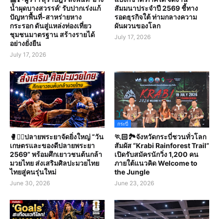
น้ำผุดบางสวรรค์' รับปากเร่งแก้
สัมมนาประจำปี 2569 ชี้ทาง
ปัญหาพื้นที่-สาหร่ายหาง
รอดธุรกิจใต้ ท่ามกลางความ
กระรอก ดันสู่แหล่งท่องเที่ยว
ผันผวนของโลก
ชุมชนมาตรฐาน สร้างรายได้
July 17, 2026
อย่างยั่งยืน
July 17, 2026
กระบี่
🥊🤼‍♀️ปลายพระยาจัดยิ่งใหญ่ “วัน
🏃🏻🏞️จังหวัดกระบี่ชวนทั่วโลก
เกษตรและของดีปลายพระยา
สัมผัส “Krabi Rainforest Trail”
2569” พร้อมศึกเยาวชนต้นกล้า
เปิดรับสมัครนักวิ่ง 1,200 คน
มวยไทย ส่งเสริมศิลปะมวยไทย
ภายใต้แนวคิด Welcome to
ไทยสู่คนรุ่นใหม่
the Jungle
June 30, 2026
June 23, 2026