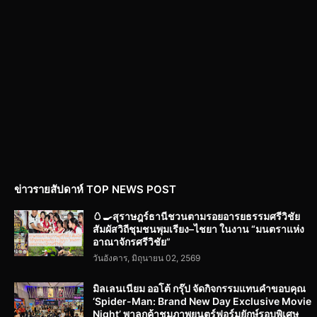
ข่าวรายสัปดาห์ TOP NEWS POST
🥚🍳สุราษฎร์ธานีชวนตามรอยอารยธรรมศรีวิชัย
สัมผัสวิถีชุมชนพุมเรียง–ไชยา ในงาน “มนตราแห่ง
อาณาจักรศรีวิชัย”
วันอังคาร, มิถุนายน 02, 2569
มิลเลนเนียม ออโต้ กรุ๊ป จัดกิจกรรมแทนคำขอบคุณ
‘Spider-Man: Brand New Day Exclusive Movie
Night’ พาลูกค้าชมภาพยนตร์ฟอร์มยักษ์รอบพิเศษ