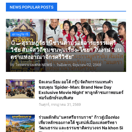
NEWS POPULAR POSTS
สุราษฎร์ธานี
🥚🍳สุราษฎร์ธานีชวนตามรอยอารยธรรมศรี
วิชัย สัมผัสวิถีชุมชนพุมเรียง–ไชยา ในงาน “มน
ตราแห่งอาณาจักรศรีวิชัย”
by
ไทยทราเวลเพรส NEWS
-
วันอังคาร, มิถุนายน 02, 2569
มิลเลนเนียม ออโต้ กรุ๊ป จัดกิจกรรมแทนคำ
ขอบคุณ ‘Spider-Man: Brand New Day
Exclusive Movie Night’ พาลูกค้าชมภาพยนตร์
ฟอร์มยักษ์รอบพิเศษ
วันศุกร์, กรกฎาคม 31, 2569
ร่วมผลักดัน“นครศรีธรรมราช” ก้าวสู่เมืองท่อง
เที่ยวหลักของภาคใต้ ชูเสน่ห์เมืองแห่งศรัทธา
วัฒนธรรม และธรรมชาติครบวงจร Na khon Si