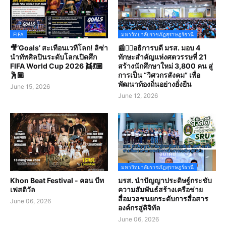
FIFA
มหาวิทยาลัยราชภัฏสุราษฎร์ธานี
🎥‘Goals’ สะเทือนเวทีโลก! ลิซ่า
📰✍🏻อธิการบดี มรส. มอบ 4
นำทัพศิลปินระดับโลกเปิดศึก
ทักษะสำคัญแห่งศตวรรษที่ 21
FIFA World Cup 2026 👯💃🏼
สร้างนักศึกษาใหม่ 3,800 คน สู่
🕺🏽
การเป็น “วิศวกรสังคม” เพื่อ
พัฒนาท้องถิ่นอย่างยั่งยืน
June 15, 2026
June 12, 2026
มหาวิทยาลัยราชภัฏสุราษฎร์ธานี
Khon Beat Festival - คอน บีท
มรส. นำปัญญาประดิษฐ์กระชับ
เฟสติวัล
ความสัมพันธ์สร้างเครือข่าย
สื่อมวลชนยกระดับการสื่อสาร
June 06, 2026
องค์กรสู่ดิจิทัล
June 06, 2026