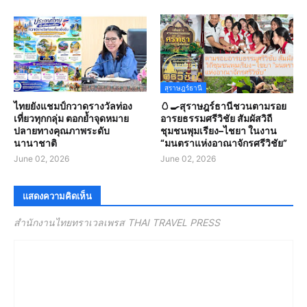
สุราษฎร์ธานี
ไทยยังแชมป์กวาดรางวัลท่อง
🥚🍳สุราษฎร์ธานีชวนตามรอย
เที่ยวทุกกลุ่ม ตอกย้ำจุดหมาย
อารยธรรมศรีวิชัย สัมผัสวิถี
ปลายทางคุณภาพระดับ
ชุมชนพุมเรียง–ไชยา ในงาน
นานาชาติ
“มนตราแห่งอาณาจักรศรีวิชัย”
June 02, 2026
June 02, 2026
แสดงความคิดเห็น
สำนักงานไทยทราเวลเพรส THAI TRAVEL PRESS