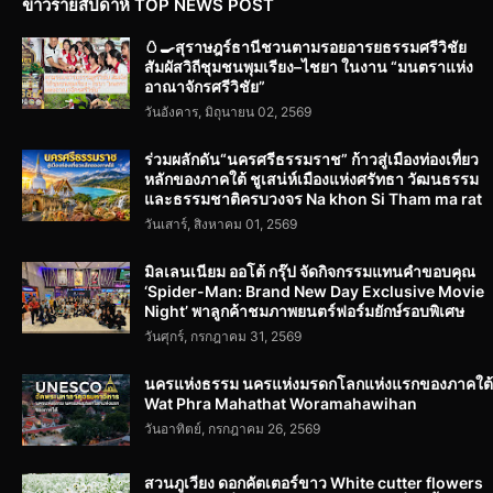
ข่าวรายสัปดาห์ TOP NEWS POST
🥚🍳สุราษฎร์ธานีชวนตามรอยอารยธรรมศรีวิชัย
สัมผัสวิถีชุมชนพุมเรียง–ไชยา ในงาน “มนตราแห่ง
อาณาจักรศรีวิชัย”
วันอังคาร, มิถุนายน 02, 2569
ร่วมผลักดัน“นครศรีธรรมราช” ก้าวสู่เมืองท่องเที่ยว
หลักของภาคใต้ ชูเสน่ห์เมืองแห่งศรัทธา วัฒนธรรม
และธรรมชาติครบวงจร Na khon Si Tham ma rat
วันเสาร์, สิงหาคม 01, 2569
มิลเลนเนียม ออโต้ กรุ๊ป จัดกิจกรรมแทนคำขอบคุณ
‘Spider-Man: Brand New Day Exclusive Movie
Night’ พาลูกค้าชมภาพยนตร์ฟอร์มยักษ์รอบพิเศษ
วันศุกร์, กรกฎาคม 31, 2569
นครแห่งธรรม นครแห่งมรดกโลกแห่งแรกของภาคใต้
Wat Phra Mahathat Woramahawihan
วันอาทิตย์, กรกฎาคม 26, 2569
สวนภูเวียง ดอกคัตเตอร์ขาว White cutter flowers