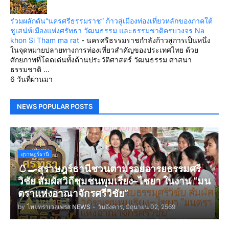
ร่วมผลักดัน“นครศรีธรรมราช” ก้าวสู่เมืองท่องเที่ยวหลักของภาคใต้
ชูเสน่ห์เมืองแห่งศรัทธา วัฒนธรรม และธรรมชาติครบวงจร Na
khon Si Tham ma rat
-
นครศรีธรรมราชกำลังก้าวสู่การเป็นหนึ่ง
ในจุดหมายปลายทางการท่องเที่ยวสำคัญของประเทศไทย ด้วย
ศักยภาพที่โดดเด่นทั้งด้านประวัติศาสตร์ วัฒนธรรม ศาสนา
ธรรมชาติ ...
6 วันที่ผ่านมา
NEWS POPULAR POSTS
สุราษฎร์ธานี
🥚🍳สุราษฎร์ธานีชวนตามรอยอารยธรรมศรี
วิชัย สัมผัสวิถีชุมชนพุมเรียง–ไชยา ในงาน “มน
ตราแห่งอาณาจักรศรีวิชัย”
by
ไทยทราเวลเพรส NEWS
-
วันอังคาร, มิถุนายน 02, 2569