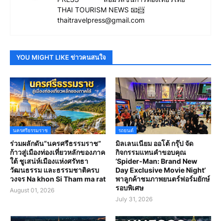
THAI TOURISM NEWS 📧📨
thaitravelpress@gmail.com
YOU MIGHT LIKE ข่าวคนสนใจ
นครศรีธรรมราช
รถยนต์
ร่วมผลักดัน“นครศรีธรรมราช”
มิลเลนเนียม ออโต้ กรุ๊ป จัด
ก้าวสู่เมืองท่องเที่ยวหลักของภาค
กิจกรรมแทนคำขอบคุณ
ใต้ ชูเสน่ห์เมืองแห่งศรัทธา
‘Spider-Man: Brand New
วัฒนธรรม และธรรมชาติครบ
Day Exclusive Movie Night’
วงจร Na khon Si Tham ma rat
พาลูกค้าชมภาพยนตร์ฟอร์มยักษ์
รอบพิเศษ
August 01, 2026
July 31, 2026