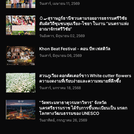
วันเสาร์, เมษายน 11, 2569
🥚🍳สุราษฎร์ธานีชวนตามรอยอารยธรรมศรีวิชัย
สัมผัสวิถีชุมชนพุมเรียง–ไชยา ในงาน “มนตราแห่ง
อาณาจักรศรีวิชัย”
วันอังคาร, มิถุนายน 02, 2569
Khon Beat Festival - คอน บีท เฟสติวัล
วันเสาร์, มิถุนายน 06, 2569
สวนภูเวียง ดอกคัตเตอร์ขาว White cutter flowers
ความงดงามที่เรียบง่ายและความหมายที่ลึกซึ้ง
วันเสาร์, มกราคม 18, 2568
“วัดพระมหาธาตุวรมหาวิหาร” จังหวัด
นครศรีธรรมราช ได้รับการขึ้นทะเบียนเป็น มรดก
โลกทางวัฒนธรรมของ UNESCO
วันอาทิตย์, กรกฎาคม 26, 2569