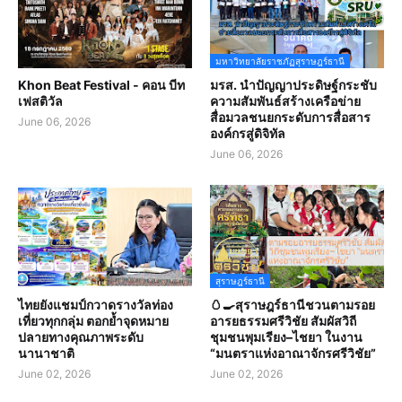
มหาวิทยาลัยราชภัฏสุราษฎร์ธานี
Khon Beat Festival - คอน บีท
มรส. นำปัญญาประดิษฐ์กระชับ
เฟสติวัล
ความสัมพันธ์สร้างเครือข่าย
สื่อมวลชนยกระดับการสื่อสาร
June 06, 2026
องค์กรสู่ดิจิทัล
June 06, 2026
สุราษฎร์ธานี
ไทยยังแชมป์กวาดรางวัลท่อง
🥚🍳สุราษฎร์ธานีชวนตามรอย
เที่ยวทุกกลุ่ม ตอกย้ำจุดหมาย
อารยธรรมศรีวิชัย สัมผัสวิถี
ปลายทางคุณภาพระดับ
ชุมชนพุมเรียง–ไชยา ในงาน
นานาชาติ
“มนตราแห่งอาณาจักรศรีวิชัย”
June 02, 2026
June 02, 2026