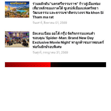
ร่วมผลักดัน“นครศรีธรรมราช” ก้าวสู่เมืองท่อง
เที่ยวหลักของภาคใต้ ชูเสน่ห์เมืองแห่งศรัทธา
วัฒนธรรม และธรรมชาติครบวงจร Na khon Si
Tham ma rat
วันเสาร์, สิงหาคม 01, 2569
มิลเลนเนียม ออโต้ กรุ๊ป จัดกิจกรรมแทนคำ
ขอบคุณ ‘Spider-Man: Brand New Day
Exclusive Movie Night’ พาลูกค้าชมภาพยนตร์
ฟอร์มยักษ์รอบพิเศษ
วันศุกร์, กรกฎาคม 31, 2569
.
.
.
.
.
.
.
.
.
.
.
.
.
.
.
.
.
.
.
.
.
.
.
.
.
.
.
.
.
.