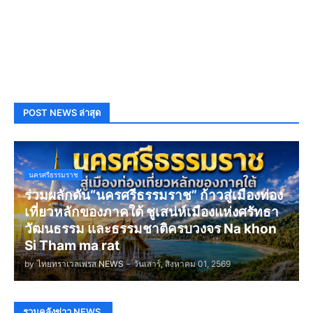
POST NEWS ล่าสุด
นครศรีธรรมราช
ร่วมผลักดัน“นครศรีธรรมราช” ก้าวสู่เมืองท่อง
เที่ยวหลักของภาคใต้ ชูเสน่ห์เมืองแห่งศรัทธา
วัฒนธรรม และธรรมชาติครบวงจร Na khon
Si Tham ma rat
by
ไทยทราเวลเพรส NEWS
-
วันเสาร์, สิงหาคม 01, 2569
รวมคลังข่าว NEWS.