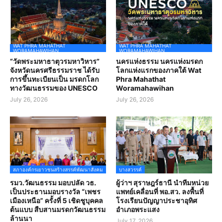
WAT PHRA MAHATHAT
WAT PHRA MAHATHAT
WORAMAHAWIHAN
WORAMAHAWIHAN
“วัดพระมหาธาตุวรมหาวิหาร”
นครแห่งธรรม นครแห่งมรดก
จังหวัดนครศรีธรรมราช ได้รับ
โลกแห่งแรกของภาคใต้ Wat
การขึ้นทะเบียนเป็น มรดกโลก
Phra Mahathat
ทางวัฒนธรรมของ UNESCO
Woramahawihan
July 26, 2026
July 26, 2026
สภาองค์กรเยาวชนสร้างสรรค์พัฒนาสังคม
บางสวรรค์
รมว.วัฒนธรรม มอบปลัด วธ.
ผู้ว่าฯ สุราษฎร์ธานี นำทีมหน่วย
เป็นประธานมอบรางวัล “เพชร
แพทย์เคลื่อนที่ พอ.สว. ลงพื้นที่
เมืองเหนือ” ครั้งที่ 5 เชิดชูบุคคล
โรงเรียนปัญญาประชาอุทิศ
ต้นแบบ สืบสานมรดกวัฒนธรรม
อำเภอพระแสง
ล้านนา
July 17, 2026