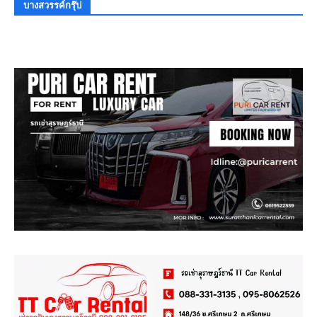
บางสวรรค์กรุ๊ป