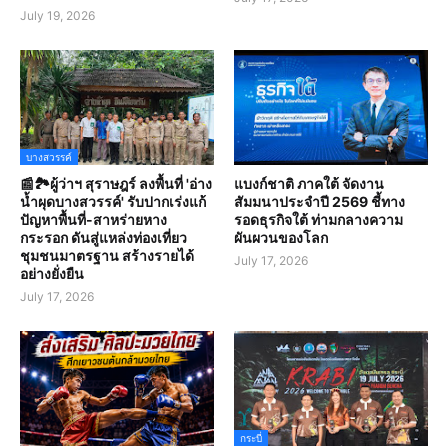
July 19, 2026
บางสวรรค์
📰🏞️ผู้ว่าฯ สุราษฎร์ ลงพื้นที่ 'อ่าง
แบงก์ชาติ ภาคใต้ จัดงาน
น้ำผุดบางสวรรค์' รับปากเร่งแก้
สัมมนาประจำปี 2569 ชี้ทาง
ปัญหาพื้นที่-สาหร่ายหาง
รอดธุรกิจใต้ ท่ามกลางความ
กระรอก ดันสู่แหล่งท่องเที่ยว
ผันผวนของโลก
ชุมชนมาตรฐาน สร้างรายได้
July 17, 2026
อย่างยั่งยืน
July 17, 2026
กระบี่