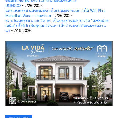
ขึ้นทะเบียนเป็น มรดกโลกทางวัฒนธรรมของ
UNESCO
- 7/26/2026
นครแห่งธรรม นครแห่งมรดกโลกแห่งแรกของภาคใต้ Wat Phra
Mahathat Woramahawihan
- 7/26/2026
รมว.วัฒนธรรม มอบปลัด วธ. เป็นประธานมอบรางวัล “เพชรเมือง
เหนือ” ครั้งที่ 5 เชิดชูบุคคลต้นแบบ สืบสานมรดกวัฒนธรรมล้าน
นา
- 7/19/2026