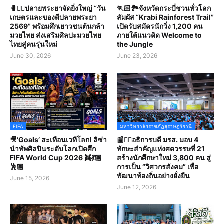
🥊🤼‍♀️ปลายพระยาจัดยิ่งใหญ่ “วัน
🏃🏻🏞️จังหวัดกระบี่ชวนทั่วโลก
เกษตรและของดีปลายพระยา
สัมผัส “Krabi Rainforest Trail”
2569” พร้อมศึกเยาวชนต้นกล้า
เปิดรับสมัครนักวิ่ง 1,200 คน
มวยไทย ส่งเสริมศิลปะมวยไทย
ภายใต้แนวคิด Welcome to
ไทยสู่คนรุ่นใหม่
the Jungle
June 30, 2026
June 23, 2026
FIFA
มหาวิทยาลัยราชภัฏสุราษฎร์ธานี
🎥‘Goals’ สะเทือนเวทีโลก! ลิซ่า
📰✍🏻อธิการบดี มรส. มอบ 4
นำทัพศิลปินระดับโลกเปิดศึก
ทักษะสำคัญแห่งศตวรรษที่ 21
FIFA World Cup 2026 👯💃🏼
สร้างนักศึกษาใหม่ 3,800 คน สู่
🕺🏽
การเป็น “วิศวกรสังคม” เพื่อ
พัฒนาท้องถิ่นอย่างยั่งยืน
June 15, 2026
June 12, 2026