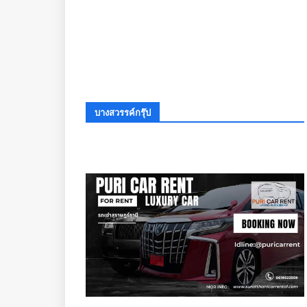
บางสวรรค์กรุ๊ป