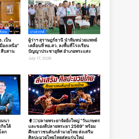
สังคม
บางสวรรค์
. เป็น
ผู้ว่าฯ สุราษฎร์ธานี นำทีมหน่วยแพทย์
ืองเหนือ”
เคลื่อนที่ พอ.สว. ลงพื้นที่โรงเรียน
บ สืบสาน
ปัญญาประชาอุทิศ อำเภอพระแสง
July 17, 2026
ัมมนา
🥊🤼‍♀️ปลายพระยาจัดยิ่งใหญ่ “วันเกษตร
กิจใต้
และของดีปลายพระยา 2569” พร้อม
โลก
ศึกเยาวชนต้นกล้ามวยไทย ส่งเสริม
ศิลปะมวยไทยไทยสู่คนรุ่นใหม่