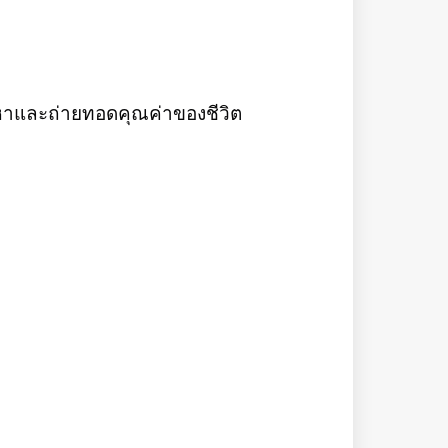
นหาและถ่ายทอดคุณค่าของชีวิต