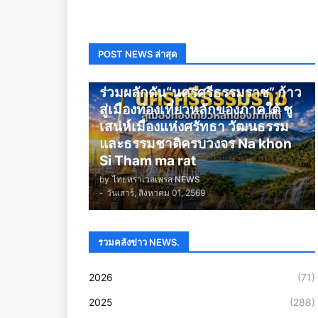
POST NEWS ล่าสุด
นครศรีธรรมราช
ร่วมผลักดัน“นครศรีธรรมราช” ก้าว
สู่เมืองท่องเที่ยวหลักของภาคใต้ ชู
เสน่ห์เมืองแห่งศรัทธา วัฒนธรรม
และธรรมชาติครบวงจร Na khon
Si Tham ma rat
by
ไทยทราเวลเพรส NEWS
-
วันเสาร์, สิงหาคม 01, 2569
รวมคลังข่าว NEWS.
2026
(71)
2025
(288)