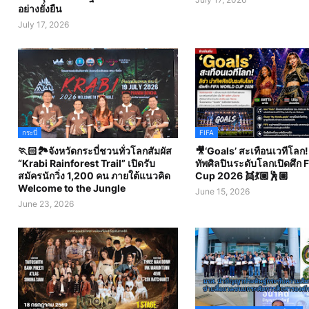
อย่างยั่งยืน
July 17, 2026
กระบี่
FIFA
🏃🏻🏞️จังหวัดกระบี่ชวนทั่วโลกสัมผัส
🎥‘Goals’ สะเทือนเวทีโลก! 
“Krabi Rainforest Trail” เปิดรับ
ทัพศิลปินระดับโลกเปิดศึก 
สมัครนักวิ่ง 1,200 คน ภายใต้แนวคิด
Cup 2026 👯💃🏼🕺🏽
Welcome to the Jungle
June 15, 2026
June 23, 2026