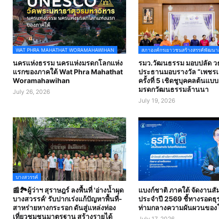
WAT PHRA MAHATHAT WORAMAHAWIHAN
สภาองค์กรเยาวชนสร้างสรรค์พัฒนา
นครแห่งธรรม นครแห่งมรดกโลกแห่ง
รมว.วัฒนธรรม มอบปลัด วธ
แรกของภาคใต้ Wat Phra Mahathat
ประธานมอบรางวัล “เพชรเม
Woramahawihan
ครั้งที่ 5 เชิดชูบุคคลต้นแบ
มรดกวัฒนธรรมล้านนา
July 26, 2026
July 19, 2026
บางสวรรค์
📰🏞️ผู้ว่าฯ สุราษฎร์ ลงพื้นที่ 'อ่างน้ำผุด
แบงก์ชาติ ภาคใต้ จัดงานส
บางสวรรค์' รับปากเร่งแก้ปัญหาพื้นที่-
ประจำปี 2569 ชี้ทางรอดธุร
สาหร่ายหางกระรอก ดันสู่แหล่งท่อง
ท่ามกลางความผันผวนของ
เที่ยวชุมชนมาตรฐาน สร้างรายได้
July 17, 2026