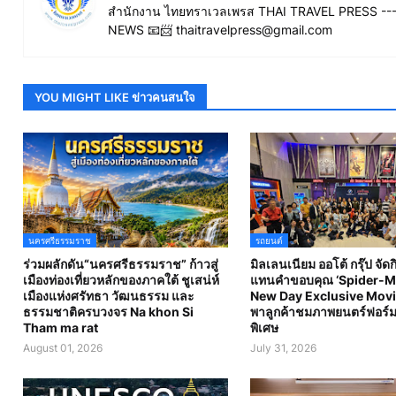
สำนักงาน ไทยทราเวลเพรส THAI TRAVEL PRESS ----
NEWS 📧📨 thaitravelpress@gmail.com
YOU MIGHT LIKE ข่าวคนสนใจ
นครศรีธรรมราช
รถยนต์
ร่วมผลักดัน“นครศรีธรรมราช” ก้าวสู่
มิลเลนเนียม ออโต้ กรุ๊ป จัด
เมืองท่องเที่ยวหลักของภาคใต้ ชูเสน่ห์
แทนคำขอบคุณ ‘Spider-M
เมืองแห่งศรัทธา วัฒนธรรม และ
New Day Exclusive Movi
ธรรมชาติครบวงจร Na khon Si
พาลูกค้าชมภาพยนตร์ฟอร์ม
Tham ma rat
พิเศษ
August 01, 2026
July 31, 2026