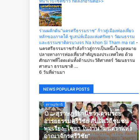
หน้าเว็บไซต์ข่าว กดลิ้งก์อ่านต่อ>>
ร่วมผลักดัน“นครศรีธรรมราช” ก้าวสู่เมืองท่องเที่ยว
หลักของภาคใต้ ชูเสน่ห์เมืองแห่งศรัทธา วัฒนธรรม
และธรรมชาติครบวงจร Na khon Si Tham ma rat
-
นครศรีธรรมราชกำลังก้าวสู่การเป็นหนึ่งในจุดหมาย
ปลายทางการท่องเที่ยวสำคัญของประเทศไทย ด้วย
ศักยภาพที่โดดเด่นทั้งด้านประวัติศาสตร์ วัฒนธรรม
ศาสนา ธรรมชาติ ...
6 วันที่ผ่านมา
NEWS POPULAR POSTS
สุราษฎร์ธานี
🥚🍳สุราษฎร์ธานีชวนตามรอย
อารยธรรมศรีวิชัย สัมผัสวิถีชุมชน
พุมเรียง–ไชยา ในงาน “มนตราแห่ง
อาณาจักรศรีวิชัย”