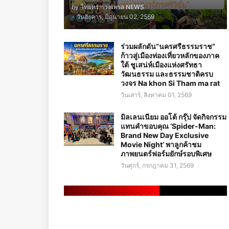
by
ไทยทราเวลเพรส NEWS
-
วันอังคาร, มิถุนายน 02, 2569
ร่วมผลักดัน“นครศรีธรรมราช”
ก้าวสู่เมืองท่องเที่ยวหลักของภาค
ใต้ ชูเสน่ห์เมืองแห่งศรัทธา
วัฒนธรรม และธรรมชาติครบ
วงจร Na khon Si Tham ma rat
วันเสาร์, สิงหาคม 01, 2569
มิลเลนเนียม ออโต้ กรุ๊ป จัดกิจกรรม
แทนคำขอบคุณ ‘Spider-Man:
Brand New Day Exclusive
Movie Night’ พาลูกค้าชม
ภาพยนตร์ฟอร์มยักษ์รอบพิเศษ
วันศุกร์, กรกฎาคม 31, 2569
.
.
.
.
.
.
.
.
.
.
.
.
.
.
.
.
.
.
.
.
.
.
.
.
.
.
.
.
.
.