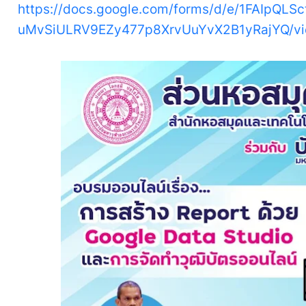
https://docs.google.com/forms/d/e/1FAIpQLSc
uMvSiULRV9EZy477p8XrvUuYvX2B1yRajYQ/vi