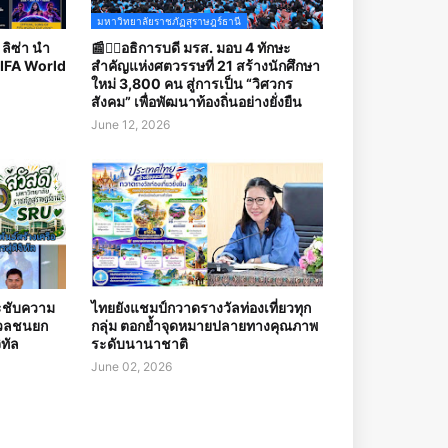
มหาวิทยาลัยราชภัฏสุราษฎร์ธานี
ลิซ่า นำ
📰✍🏻อธิการบดี มรส. มอบ 4 ทักษะ
FIFA World
สำคัญแห่งศตวรรษที่ 21 สร้างนักศึกษา
ใหม่ 3,800 คน สู่การเป็น “วิศวกร
สังคม” เพื่อพัฒนาท้องถิ่นอย่างยั่งยืน
June 12, 2026
ะชับความ
ไทยยังแชมป์กวาดรางวัลท่องเที่ยวทุก
อมวลชนยก
กลุ่ม ตอกย้ำจุดหมายปลายทางคุณภาพ
ิทัล
ระดับนานาชาติ
June 02, 2026