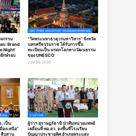
WAT PHRA MAHATHAT WORAMAHAWIHAN
กิจกรรม
“วัดพระมหาธาตุวรมหาวิหาร” จังหวัด
an: Brand
นครศรีธรรมราช ได้รับการขึ้น
e Night’
ทะเบียนเป็น มรดกโลกทางวัฒนธรรม
ยักษ์รอบ
ของ UNESCO
July 26, 2026
สังคม
บางสวรรค์
. เป็น
ผู้ว่าฯ สุราษฎร์ธานี นำทีมหน่วยแพทย์
ืองเหนือ”
เคลื่อนที่ พอ.สว. ลงพื้นที่โรงเรียน
บ สืบสาน
ปัญญาประชาอุทิศ อำเภอพระแสง