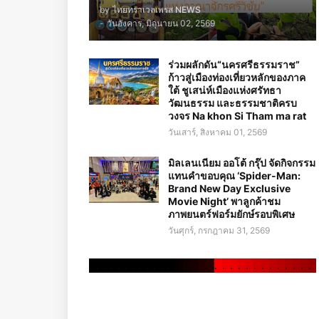
by
ไทยทราเวลเพรส NEWS
-
วันอังคาร, มิถุนายน 02, 2569
ร่วมผลักดัน“นครศรีธรรมราช”
ก้าวสู่เมืองท่องเที่ยวหลักของภาค
ใต้ ชูเสน่ห์เมืองแห่งศรัทธา
วัฒนธรรม และธรรมชาติครบ
วงจร Na khon Si Tham ma rat
วันเสาร์, สิงหาคม 01, 2569
มิลเลนเนียม ออโต้ กรุ๊ป จัดกิจกรรม
แทนคำขอบคุณ ‘Spider-Man:
Brand New Day Exclusive
Movie Night’ พาลูกค้าชม
ภาพยนตร์ฟอร์มยักษ์รอบพิเศษ
วันศุกร์, กรกฎาคม 31, 2569
.
.
.
.
.
.
.
.
.
.
.
.
.
.
.
.
.
.
.
.
.
.
.
.
.
.
.
.
.
.