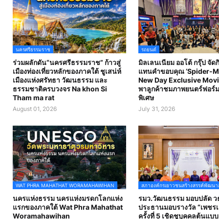
นครศรีธรรมราช
รถยนต์
ร่วมผลักดัน“นครศรีธรรมราช” ก้าวสู่
มิลเลนเนียม ออโต้ กรุ๊ป จัด
เมืองท่องเที่ยวหลักของภาคใต้ ชูเสน่ห์
แทนคำขอบคุณ ‘Spider-M
เมืองแห่งศรัทธา วัฒนธรรม และ
New Day Exclusive Movi
ธรรมชาติครบวงจร Na khon Si
พาลูกค้าชมภาพยนตร์ฟอร์ม
Tham ma rat
พิเศษ
August 01, 2026
July 31, 2026
WAT PHRA MAHATHAT WORAMAHAWIHAN
สภาองค์กรเยาวชนสร้างสรรค์พัฒนา
นครแห่งธรรม นครแห่งมรดกโลกแห่ง
รมว.วัฒนธรรม มอบปลัด วธ
แรกของภาคใต้ Wat Phra Mahathat
ประธานมอบรางวัล “เพชรเม
Woramahawihan
ครั้งที่ 5 เชิดชูบุคคลต้นแบ