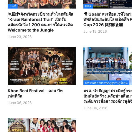
กระบี่
FIFA
🏃🏻🏞️จังหวัดกระบี่ชวนทั่วโลกสัมผัส
🎥‘Goals’ สะเทือนเวทีโลก! 
“Krabi Rainforest Trail” เปิดรับ
ทัพศิลปินระดับโลกเปิดศึก 
สมัครนักวิ่ง 1,200 คน ภายใต้แนวคิด
Cup 2026 👯💃🏼🕺🏽
Welcome to the Jungle
June 15, 2026
June 23, 2026
มหาวิทยาลัยราชภัฏสุราษฎร์ธานี
Khon Beat Festival - คอน บีท
มรส. นำปัญญาประดิษฐ์กร
เฟสติวัล
สัมพันธ์สร้างเครือข่ายสื่
ระดับการสื่อสารองค์กรสู่ดิจ
June 06, 2026
June 06, 2026