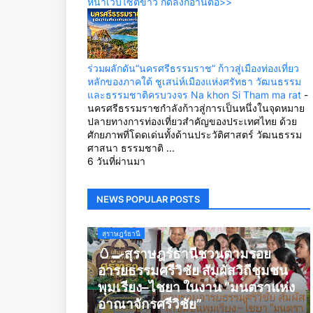
หน้าเว็บไซต์ข่าว กดลิ้งก์อ่านต่อ>>
ร่วมผลักดัน“นครศรีธรรมราช” ก้าวสู่เมืองท่องเที่ยว
หลักของภาคใต้ ชูเสน่ห์เมืองแห่งศรัทธา วัฒนธรรม
และธรรมชาติครบวงจร Na khon Si Tham ma rat
-
นครศรีธรรมราชกำลังก้าวสู่การเป็นหนึ่งในจุดหมาย
ปลายทางการท่องเที่ยวสำคัญของประเทศไทย ด้วย
ศักยภาพที่โดดเด่นทั้งด้านประวัติศาสตร์ วัฒนธรรม
ศาสนา ธรรมชาติ ...
6 วันที่ผ่านมา
NEWS POPULAR POSTS
สุราษฎร์ธานี
🥚🍳สุราษฎร์ธานีชวนตามรอย
อารยธรรมศรีวิชัย สัมผัสวิถีชุมชน
พุมเรียง–ไชยา ในงาน “มนตราแห่ง
อาณาจักรศรีวิชัย”