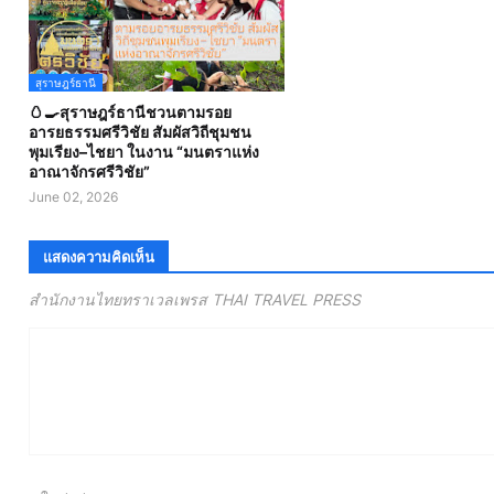
สุราษฎร์ธานี
🥚🍳สุราษฎร์ธานีชวนตามรอย
อารยธรรมศรีวิชัย สัมผัสวิถีชุมชน
พุมเรียง–ไชยา ในงาน “มนตราแห่ง
อาณาจักรศรีวิชัย”
June 02, 2026
แสดงความคิดเห็น
สำนักงานไทยทราเวลเพรส THAI TRAVEL PRESS