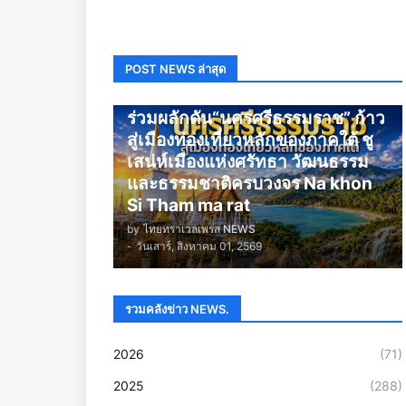
POST NEWS ล่าสุด
นครศรีธรรมราช
ร่วมผลักดัน“นครศรีธรรมราช” ก้าว
สู่เมืองท่องเที่ยวหลักของภาคใต้ ชู
เสน่ห์เมืองแห่งศรัทธา วัฒนธรรม
และธรรมชาติครบวงจร Na khon
Si Tham ma rat
by
ไทยทราเวลเพรส NEWS
-
วันเสาร์, สิงหาคม 01, 2569
รวมคลังข่าว NEWS.
2026
(71)
2025
(288)