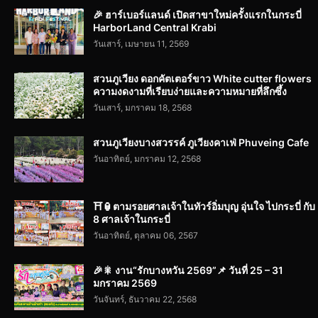
🎉 ฮาร์เบอร์แลนด์ เปิดสาขาใหม่ครั้งแรกในกระบี่
HarborLand Central Krabi
วันเสาร์, เมษายน 11, 2569
สวนภูเวียง ดอกคัตเตอร์ขาว White cutter flowers
ความงดงามที่เรียบง่ายและความหมายที่ลึกซึ้ง
วันเสาร์, มกราคม 18, 2568
สวนภูเวียงบางสวรรค์ ภูเวียงคาเฟ่ Phuveing Cafe
วันอาทิตย์, มกราคม 12, 2568
⛩️🏮ตามรอยศาลเจ้าในทัวร์อิ่มบุญ อุ่นใจ ไปกระบี่ กับ
8 ศาลเจ้าในกระบี่
วันอาทิตย์, ตุลาคม 06, 2567
🎉🎇 งาน“รักบางหวัน 2569”📌 วันที่ 25 – 31
มกราคม 2569
วันจันทร์, ธันวาคม 22, 2568