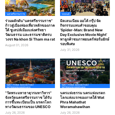
นครศรีธรรมราช
รถยนต์
ร่วมผลักดัน“นครศรีธรรมราช”
มิลเลนเนียม ออโต้ กรุ๊ป จัด
ก้าวสู่เมืองท่องเที่ยวหลักของภาค
กิจกรรมแทนคำขอบคุณ
ใต้ ชูเสน่ห์เมืองแห่งศรัทธา
‘Spider-Man: Brand New
วัฒนธรรม และธรรมชาติครบ
Day Exclusive Movie Night’
วงจร Na khon Si Tham ma rat
พาลูกค้าชมภาพยนตร์ฟอร์มยักษ์
รอบพิเศษ
August 01, 2026
July 31, 2026
WAT PHRA MAHATHAT
WAT PHRA MAHATHAT
WORAMAHAWIHAN
WORAMAHAWIHAN
“วัดพระมหาธาตุวรมหาวิหาร”
นครแห่งธรรม นครแห่งมรดก
จังหวัดนครศรีธรรมราช ได้รับ
โลกแห่งแรกของภาคใต้ Wat
การขึ้นทะเบียนเป็น มรดกโลก
Phra Mahathat
ทางวัฒนธรรมของ UNESCO
Woramahawihan
July 26, 2026
July 26, 2026