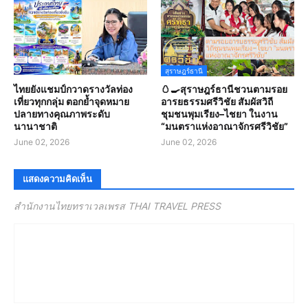
สุราษฎร์ธานี
ไทยยังแชมป์กวาดรางวัลท่อง
🥚🍳สุราษฎร์ธานีชวนตามรอย
เที่ยวทุกกลุ่ม ตอกย้ำจุดหมาย
อารยธรรมศรีวิชัย สัมผัสวิถี
ปลายทางคุณภาพระดับ
ชุมชนพุมเรียง–ไชยา ในงาน
นานาชาติ
“มนตราแห่งอาณาจักรศรีวิชัย”
June 02, 2026
June 02, 2026
แสดงความคิดเห็น
สำนักงานไทยทราเวลเพรส THAI TRAVEL PRESS