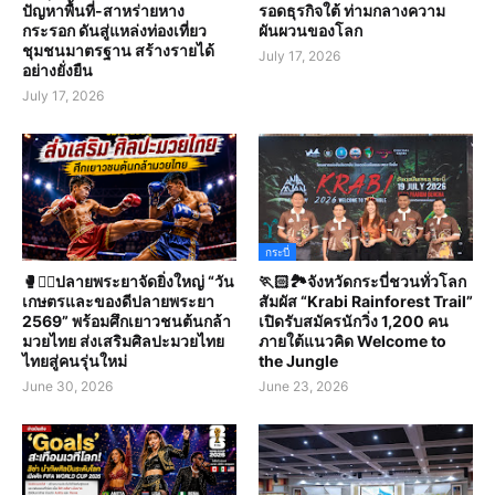
ปัญหาพื้นที่-สาหร่ายหาง
รอดธุรกิจใต้ ท่ามกลางความ
กระรอก ดันสู่แหล่งท่องเที่ยว
ผันผวนของโลก
ชุมชนมาตรฐาน สร้างรายได้
July 17, 2026
อย่างยั่งยืน
July 17, 2026
กระบี่
🥊🤼‍♀️ปลายพระยาจัดยิ่งใหญ่ “วัน
🏃🏻🏞️จังหวัดกระบี่ชวนทั่วโลก
เกษตรและของดีปลายพระยา
สัมผัส “Krabi Rainforest Trail”
2569” พร้อมศึกเยาวชนต้นกล้า
เปิดรับสมัครนักวิ่ง 1,200 คน
มวยไทย ส่งเสริมศิลปะมวยไทย
ภายใต้แนวคิด Welcome to
ไทยสู่คนรุ่นใหม่
the Jungle
June 30, 2026
June 23, 2026