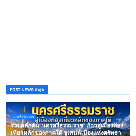
POST NEWS ล่าสุด
นครศรีธรรมราช
ร่วมผลักดัน“นครศรีธรรมราช” ก้าวสู่เมืองท่อง
เที่ยวหลักของภาคใต้ ชูเสน่ห์เมืองแห่งศรัทธา