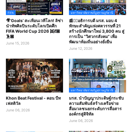
FIFA
มหาวิทยาลัยราชภัฏสุราษฎร์ธานี
🎥‘Goals’ สะเทือนเวทีโลก! ลิซ่า
📰✍🏻อธิการบดี มรส. มอบ 4
นำทัพศิลปินระดับโลกเปิดศึก
ทักษะสำคัญแห่งศตวรรษที่ 21
FIFA World Cup 2026 👯💃🏼
สร้างนักศึกษาใหม่ 3,800 คน สู่
🕺🏽
การเป็น “วิศวกรสังคม” เพื่อ
พัฒนาท้องถิ่นอย่างยั่งยืน
June 15, 2026
June 12, 2026
มหาวิทยาลัยราชภัฏสุราษฎร์ธานี
Khon Beat Festival - คอน บีท
มรส. นำปัญญาประดิษฐ์กระชับ
เฟสติวัล
ความสัมพันธ์สร้างเครือข่าย
สื่อมวลชนยกระดับการสื่อสาร
June 06, 2026
องค์กรสู่ดิจิทัล
June 06, 2026