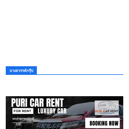
บางสวรรค์กรุ๊ป