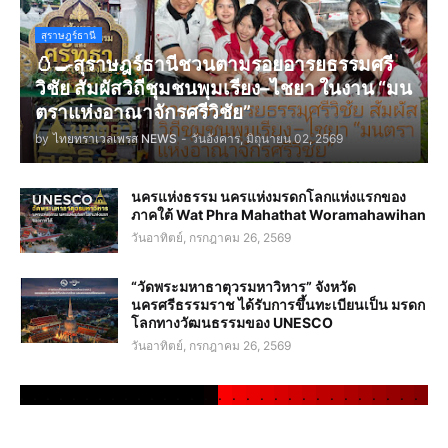
สุราษฎร์ธานี
🥚🍳สุราษฎร์ธานีชวนตามรอยอารยธรรมศรี
วิชัย สัมผัสวิถีชุมชนพุมเรียง–ไชยา ในงาน “มน
ตราแห่งอาณาจักรศรีวิชัย”
by
ไทยทราเวลเพรส NEWS
-
วันอังคาร, มิถุนายน 02, 2569
นครแห่งธรรม นครแห่งมรดกโลกแห่งแรกของ
ภาคใต้ Wat Phra Mahathat Woramahawihan
วันอาทิตย์, กรกฎาคม 26, 2569
“วัดพระมหาธาตุวรมหาวิหาร” จังหวัด
นครศรีธรรมราช ได้รับการขึ้นทะเบียนเป็น มรดก
โลกทางวัฒนธรรมของ UNESCO
วันอาทิตย์, กรกฎาคม 26, 2569
.
.
.
.
.
.
.
.
.
.
.
.
.
.
.
.
.
.
.
.
.
.
.
.
.
.
.
.
.
.