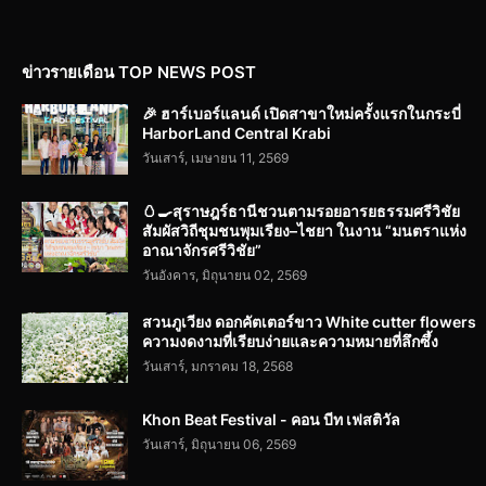
ข่าวรายเดือน TOP NEWS POST
🎉 ฮาร์เบอร์แลนด์ เปิดสาขาใหม่ครั้งแรกในกระบี่
HarborLand Central Krabi
วันเสาร์, เมษายน 11, 2569
🥚🍳สุราษฎร์ธานีชวนตามรอยอารยธรรมศรีวิชัย
สัมผัสวิถีชุมชนพุมเรียง–ไชยา ในงาน “มนตราแห่ง
อาณาจักรศรีวิชัย”
วันอังคาร, มิถุนายน 02, 2569
สวนภูเวียง ดอกคัตเตอร์ขาว White cutter flowers
ความงดงามที่เรียบง่ายและความหมายที่ลึกซึ้ง
วันเสาร์, มกราคม 18, 2568
Khon Beat Festival - คอน บีท เฟสติวัล
วันเสาร์, มิถุนายน 06, 2569