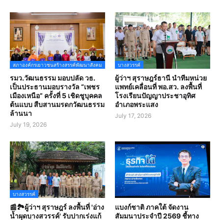
สภาองค์กรเยาวชนสร้างสรรค์พัฒนาสังคม
บางสวรรค์
รมว.วัฒนธรรม มอบปลัด วธ.
ผู้ว่าฯ สุราษฎร์ธานี นำทีมหน่วย
เป็นประธานมอบรางวัล “เพชร
แพทย์เคลื่อนที่ พอ.สว. ลงพื้นที่
เมืองเหนือ” ครั้งที่ 5 เชิดชูบุคคล
โรงเรียนปัญญาประชาอุทิศ
ต้นแบบ สืบสานมรดกวัฒนธรรม
อำเภอพระแสง
ล้านนา
July 17, 2026
July 19, 2026
บางสวรรค์
📰🏞️ผู้ว่าฯ สุราษฎร์ ลงพื้นที่ 'อ่าง
แบงก์ชาติ ภาคใต้ จัดงาน
น้ำผุดบางสวรรค์' รับปากเร่งแก้
สัมมนาประจำปี 2569 ชี้ทาง