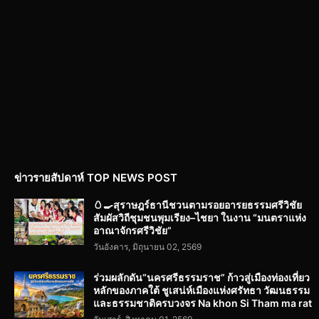
ข่าวรายสัปดาห์ TOP NEWS POST
🥚🍳สุราษฎร์ธานีชวนตามรอยอารยธรรมศรีวิชัย
สัมผัสวิถีชุมชนพุมเรียง–ไชยา ในงาน “มนตราแห่ง
อาณาจักรศรีวิชัย”
วันอังคาร, มิถุนายน 02, 2569
ร่วมผลักดัน“นครศรีธรรมราช” ก้าวสู่เมืองท่องเที่ยว
หลักของภาคใต้ ชูเสน่ห์เมืองแห่งศรัทธา วัฒนธรรม
และธรรมชาติครบวงจร Na khon Si Tham ma rat