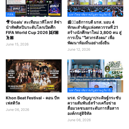
FIFA
มหาวิทยาลัยราชภัฏสุราษฎร์ธานี
🎥‘Goals’ สะเทือนเวทีโลก! ลิซ่า
📰✍🏻อธิการบดี มรส. มอบ 4
นำทัพศิลปินระดับโลกเปิดศึก
ทักษะสำคัญแห่งศตวรรษที่ 21
FIFA World Cup 2026 👯💃🏼
สร้างนักศึกษาใหม่ 3,800 คน สู่
🕺🏽
การเป็น “วิศวกรสังคม” เพื่อ
พัฒนาท้องถิ่นอย่างยั่งยืน
June 15, 2026
June 12, 2026
มหาวิทยาลัยราชภัฏสุราษฎร์ธานี
Khon Beat Festival - คอน บีท
มรส. นำปัญญาประดิษฐ์กระชับ
เฟสติวัล
ความสัมพันธ์สร้างเครือข่าย
สื่อมวลชนยกระดับการสื่อสาร
June 06, 2026
องค์กรสู่ดิจิทัล
June 06, 2026