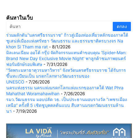
ค้นหาในเว็บ
ร่วมผลักดัน“นครศรีธรรมราช” ก้าวสู่เมืองท่องเที่ยวหลักของภาคใต้
ชูเสน่ห์เมืองแห่งศรัทธา วัฒนธรรม และธรรมชาติครบวงจร Na
khon Si Tham ma rat
- 8/1/2026
มิลเลนเนียม ออโต้ กรุ๊ป จัดกิจกรรมแทนคำขอบคุณ ‘Spider-Man:
Brand New Day Exclusive Movie Night’ พาลูกค้าชมภาพยนตร์
ฟอร์มยักษ์รอบพิเศษ
- 7/31/2026
“วัดพระมหาธาตุวรมหาวิหาร” จังหวัดนครศรีธรรมราช ได้รับการ
ขึ้นทะเบียนเป็น มรดกโลกทางวัฒนธรรมของ
UNESCO
- 7/26/2026
นครแห่งธรรม นครแห่งมรดกโลกแห่งแรกของภาคใต้ Wat Phra
Mahathat Woramahawihan
- 7/26/2026
รมว.วัฒนธรรม มอบปลัด วธ. เป็นประธานมอบรางวัล “เพชรเมือง
เหนือ” ครั้งที่ 5 เชิดชูบุคคลต้นแบบ สืบสานมรดกวัฒนธรรมล้าน
นา
- 7/19/2026