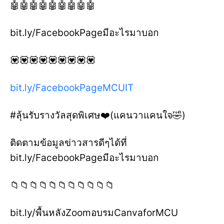
🤖🤖🤖🤖🤖🤖🤖🤖🤖
bit.ly/FacebookPageมีอะไรมาบอก
💟💟💟💟💟💟💟💟💟
bit.ly/FacebookPageMCUIT
#ลุ้นรับรางวัลสุดพิเศษ❤️(แคนวาแคนใจ🤣)
ติดตามข้อมูลข่าวสารดีๆได้ที่
bit.ly/FacebookPageมีอะไรมาบอก
📁📁📁📁📁📁📁📁📁📁📁
bit.ly/พื้นหลังZoomอบรมCanvaforMCU