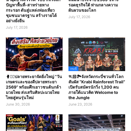
ปัญหาพื้นที่-สาหร่ายหาง
รอดธุรกิจใต้ ท่ามกลางความ
กระรอก ดันสู่แหล่งท่องเที่ยว
ผันผวนของโลก
ชุมชนมาตรฐาน สร้างรายได้
July 17, 2026
อย่างยั่งยืน
July 17, 2026
กระบี่
🥊🤼‍♀️ปลายพระยาจัดยิ่งใหญ่ “วัน
🏃🏻🏞️จังหวัดกระบี่ชวนทั่วโลก
เกษตรและของดีปลายพระยา
สัมผัส “Krabi Rainforest Trail”
2569” พร้อมศึกเยาวชนต้นกล้า
เปิดรับสมัครนักวิ่ง 1,200 คน
มวยไทย ส่งเสริมศิลปะมวยไทย
ภายใต้แนวคิด Welcome to
ไทยสู่คนรุ่นใหม่
the Jungle
June 30, 2026
June 23, 2026