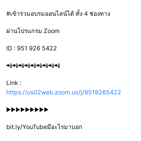
#เข้าร่วมอบรมออนไลน์ได้ ทั้ง 4 ช่องทาง
ผ่านโปรแกรม Zoom
ID : 951 926 5422
📲📲📲📲📲📲📲📲📲
Link :
https://us02web.zoom.us/j/9519265422
▶️▶️▶️▶️▶️▶️▶️▶️▶️
bit.ly/YouTubeมีอะไรมาบอก