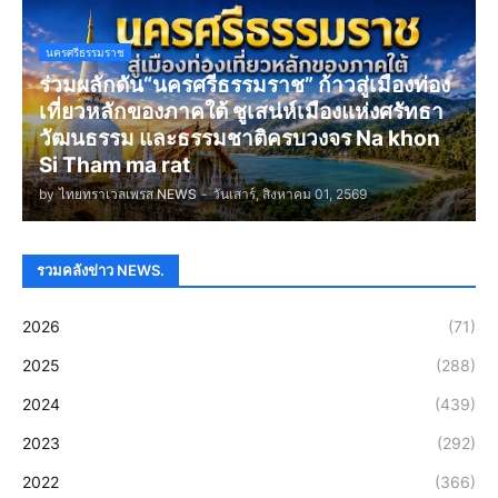
นครศรีธรรมราช
ร่วมผลักดัน“นครศรีธรรมราช” ก้าวสู่เมืองท่อง
เที่ยวหลักของภาคใต้ ชูเสน่ห์เมืองแห่งศรัทธา
วัฒนธรรม และธรรมชาติครบวงจร Na khon
Si Tham ma rat
by
ไทยทราเวลเพรส NEWS
-
วันเสาร์, สิงหาคม 01, 2569
รวมคลังข่าว NEWS.
2026
(71)
2025
(288)
2024
(439)
2023
(292)
2022
(366)