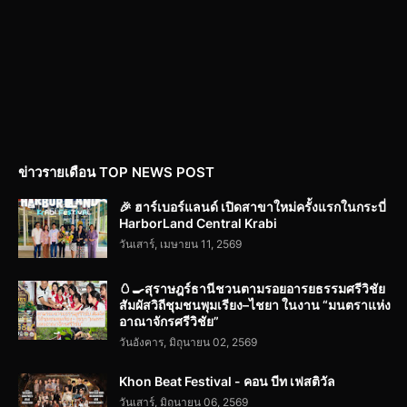
ข่าวรายเดือน TOP NEWS POST
🎉 ฮาร์เบอร์แลนด์ เปิดสาขาใหม่ครั้งแรกในกระบี่
HarborLand Central Krabi
วันเสาร์, เมษายน 11, 2569
🥚🍳สุราษฎร์ธานีชวนตามรอยอารยธรรมศรีวิชัย
สัมผัสวิถีชุมชนพุมเรียง–ไชยา ในงาน “มนตราแห่ง
อาณาจักรศรีวิชัย”
วันอังคาร, มิถุนายน 02, 2569
Khon Beat Festival - คอน บีท เฟสติวัล
วันเสาร์, มิถุนายน 06, 2569