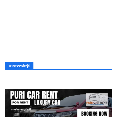
บางสวรรค์กรุ๊ป