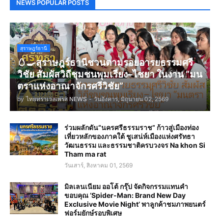
NEWS POPULAR POSTS
สุราษฎร์ธานี
🥚🍳สุราษฎร์ธานีชวนตามรอยอารยธรรมศรี
วิชัย สัมผัสวิถีชุมชนพุมเรียง–ไชยา ในงาน “มน
ตราแห่งอาณาจักรศรีวิชัย”
by
ไทยทราเวลเพรส NEWS
-
วันอังคาร, มิถุนายน 02, 2569
ร่วมผลักดัน“นครศรีธรรมราช” ก้าวสู่เมืองท่อง
เที่ยวหลักของภาคใต้ ชูเสน่ห์เมืองแห่งศรัทธา
วัฒนธรรม และธรรมชาติครบวงจร Na khon Si
Tham ma rat
วันเสาร์, สิงหาคม 01, 2569
มิลเลนเนียม ออโต้ กรุ๊ป จัดกิจกรรมแทนคำ
ขอบคุณ ‘Spider-Man: Brand New Day
Exclusive Movie Night’ พาลูกค้าชมภาพยนตร์
ฟอร์มยักษ์รอบพิเศษ