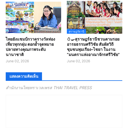
สุราษฎร์ธานี
ไทยยังแชมป์กวาดรางวัลท่อง
🥚🍳สุราษฎร์ธานีชวนตามรอย
เที่ยวทุกกลุ่ม ตอกย้ำจุดหมาย
อารยธรรมศรีวิชัย สัมผัสวิถี
ปลายทางคุณภาพระดับ
ชุมชนพุมเรียง–ไชยา ในงาน
นานาชาติ
“มนตราแห่งอาณาจักรศรีวิชัย”
June 02, 2026
June 02, 2026
แสดงความคิดเห็น
สำนักงานไทยทราเวลเพรส THAI TRAVEL PRESS