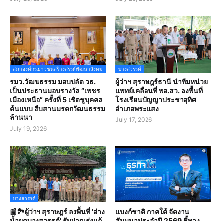
สภาองค์กรเยาวชนสร้างสรรค์พัฒนาสังคม
บางสวรรค์
รมว.วัฒนธรรม มอบปลัด วธ.
ผู้ว่าฯ สุราษฎร์ธานี นำทีมหน่วย
เป็นประธานมอบรางวัล “เพชร
แพทย์เคลื่อนที่ พอ.สว. ลงพื้นที่
เมืองเหนือ” ครั้งที่ 5 เชิดชูบุคคล
โรงเรียนปัญญาประชาอุทิศ
ต้นแบบ สืบสานมรดกวัฒนธรรม
อำเภอพระแสง
ล้านนา
July 17, 2026
July 19, 2026
บางสวรรค์
📰🏞️ผู้ว่าฯ สุราษฎร์ ลงพื้นที่ 'อ่าง
แบงก์ชาติ ภาคใต้ จัดงาน
น้ำผุดบางสวรรค์' รับปากเร่งแก้
สัมมนาประจำปี 2569 ชี้ทาง