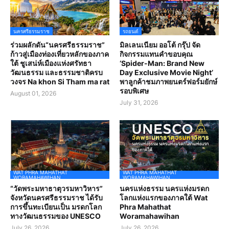
นครศรีธรรมราช
รถยนต์
ร่วมผลักดัน“นครศรีธรรมราช”
มิลเลนเนียม ออโต้ กรุ๊ป จัด
ก้าวสู่เมืองท่องเที่ยวหลักของภาค
กิจกรรมแทนคำขอบคุณ
ใต้ ชูเสน่ห์เมืองแห่งศรัทธา
‘Spider-Man: Brand New
วัฒนธรรม และธรรมชาติครบ
Day Exclusive Movie Night’
วงจร Na khon Si Tham ma rat
พาลูกค้าชมภาพยนตร์ฟอร์มยักษ์
รอบพิเศษ
August 01, 2026
July 31, 2026
WAT PHRA MAHATHAT
WAT PHRA MAHATHAT
WORAMAHAWIHAN
WORAMAHAWIHAN
“วัดพระมหาธาตุวรมหาวิหาร”
นครแห่งธรรม นครแห่งมรดก
จังหวัดนครศรีธรรมราช ได้รับ
โลกแห่งแรกของภาคใต้ Wat
การขึ้นทะเบียนเป็น มรดกโลก
Phra Mahathat
ทางวัฒนธรรมของ UNESCO
Woramahawihan
July 26, 2026
July 26, 2026