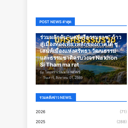
POST NEWS ล่าสุด
นครศรีธรรมราช
ร่วมผลักดัน“นครศรีธรรมราช” ก้าว
สู่เมืองท่องเที่ยวหลักของภาคใต้ ชู
เสน่ห์เมืองแห่งศรัทธา วัฒนธรรม
และธรรมชาติครบวงจร Na khon
Si Tham ma rat
by
ไทยทราเวลเพรส NEWS
-
วันเสาร์, สิงหาคม 01, 2569
รวมคลังข่าว NEWS.
2026
(71)
2025
(288)