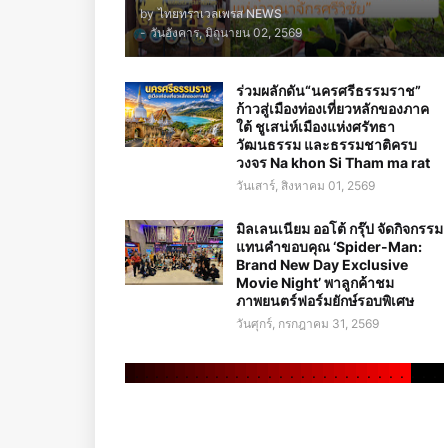
by
ไทยทราเวลเพรส NEWS
-
วันอังคาร, มิถุนายน 02, 2569
ร่วมผลักดัน“นครศรีธรรมราช”
ก้าวสู่เมืองท่องเที่ยวหลักของภาค
ใต้ ชูเสน่ห์เมืองแห่งศรัทธา
วัฒนธรรม และธรรมชาติครบ
วงจร Na khon Si Tham ma rat
วันเสาร์, สิงหาคม 01, 2569
มิลเลนเนียม ออโต้ กรุ๊ป จัดกิจกรรม
แทนคำขอบคุณ ‘Spider-Man:
Brand New Day Exclusive
Movie Night’ พาลูกค้าชม
ภาพยนตร์ฟอร์มยักษ์รอบพิเศษ
วันศุกร์, กรกฎาคม 31, 2569
.
.
.
.
.
.
.
.
.
.
.
.
.
.
.
.
.
.
.
.
.
.
.
.
.
.
.
.
.
.