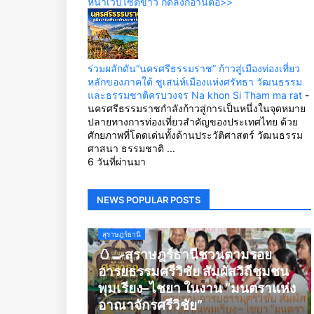
หน้าเว็บไซต์ข่าว กดลิ้งก์อ่านต่อ>>
ร่วมผลักดัน“นครศรีธรรมราช” ก้าวสู่เมืองท่องเที่ยว
หลักของภาคใต้ ชูเสน่ห์เมืองแห่งศรัทธา วัฒนธรรม
และธรรมชาติครบวงจร Na khon Si Tham ma rat
-
นครศรีธรรมราชกำลังก้าวสู่การเป็นหนึ่งในจุดหมาย
ปลายทางการท่องเที่ยวสำคัญของประเทศไทย ด้วย
ศักยภาพที่โดดเด่นทั้งด้านประวัติศาสตร์ วัฒนธรรม
ศาสนา ธรรมชาติ ...
6 วันที่ผ่านมา
NEWS POPULAR POSTS
สุราษฎร์ธานี
🥚🍳สุราษฎร์ธานีชวนตามรอย
อารยธรรมศรีวิชัย สัมผัสวิถีชุมชน
พุมเรียง–ไชยา ในงาน “มนตราแห่ง
อาณาจักรศรีวิชัย”