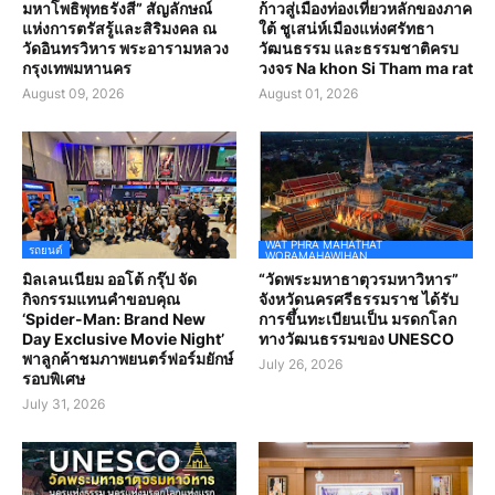
มหาโพธิพุทธรังสี” สัญลักษณ์
ก้าวสู่เมืองท่องเที่ยวหลักของภาค
แห่งการตรัสรู้และสิริมงคล ณ
ใต้ ชูเสน่ห์เมืองแห่งศรัทธา
วัดอินทรวิหาร พระอารามหลวง
วัฒนธรรม และธรรมชาติครบ
กรุงเทพมหานคร
วงจร Na khon Si Tham ma rat
August 09, 2026
August 01, 2026
WAT PHRA MAHATHAT
รถยนต์
WORAMAHAWIHAN
มิลเลนเนียม ออโต้ กรุ๊ป จัด
“วัดพระมหาธาตุวรมหาวิหาร”
กิจกรรมแทนคำขอบคุณ
จังหวัดนครศรีธรรมราช ได้รับ
‘Spider-Man: Brand New
การขึ้นทะเบียนเป็น มรดกโลก
Day Exclusive Movie Night’
ทางวัฒนธรรมของ UNESCO
พาลูกค้าชมภาพยนตร์ฟอร์มยักษ์
July 26, 2026
รอบพิเศษ
July 31, 2026