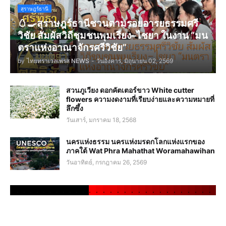
สุราษฎร์ธานี
🥚🍳สุราษฎร์ธานีชวนตามรอยอารยธรรมศรี
วิชัย สัมผัสวิถีชุมชนพุมเรียง–ไชยา ในงาน “มน
ตราแห่งอาณาจักรศรีวิชัย”
by
ไทยทราเวลเพรส NEWS
-
วันอังคาร, มิถุนายน 02, 2569
สวนภูเวียง ดอกคัตเตอร์ขาว White cutter
flowers ความงดงามที่เรียบง่ายและความหมายที่
ลึกซึ้ง
วันเสาร์, มกราคม 18, 2568
นครแห่งธรรม นครแห่งมรดกโลกแห่งแรกของ
ภาคใต้ Wat Phra Mahathat Woramahawihan
วันอาทิตย์, กรกฎาคม 26, 2569
.
.
.
.
.
.
.
.
.
.
.
.
.
.
.
.
.
.
.
.
.
.
.
.
.
.
.
.
.
.