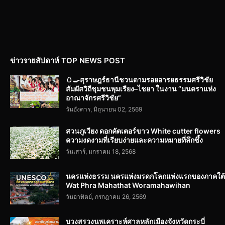
ข่าวรายสัปดาห์ TOP NEWS POST
🥚🍳สุราษฎร์ธานีชวนตามรอยอารยธรรมศรีวิชัย
สัมผัสวิถีชุมชนพุมเรียง–ไชยา ในงาน “มนตราแห่ง
อาณาจักรศรีวิชัย”
วันอังคาร, มิถุนายน 02, 2569
สวนภูเวียง ดอกคัตเตอร์ขาว White cutter flowers
ความงดงามที่เรียบง่ายและความหมายที่ลึกซึ้ง
วันเสาร์, มกราคม 18, 2568
นครแห่งธรรม นครแห่งมรดกโลกแห่งแรกของภาคใต้
Wat Phra Mahathat Woramahawihan
วันอาทิตย์, กรกฎาคม 26, 2569
บวงสรวงนพเคราะห์ศาลหลักเมืองจังหวัดกระบี่