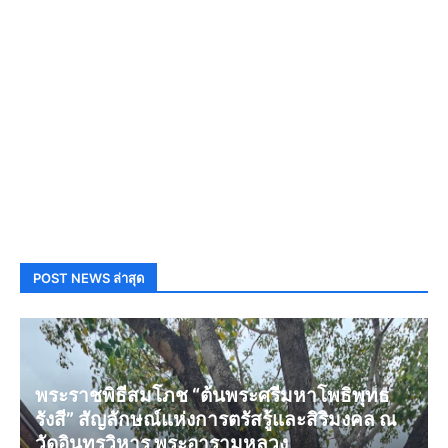
POST NEWS ล่าสุด
พระราชพิธีสมโภช “ต้นพระศรีมหาโพธิพุทธ
รังสี” สัญลักษณ์แห่งการตรัสรู้และสิริมงคล ณ
วัดอินทรวิหาร พระอารามหลวง