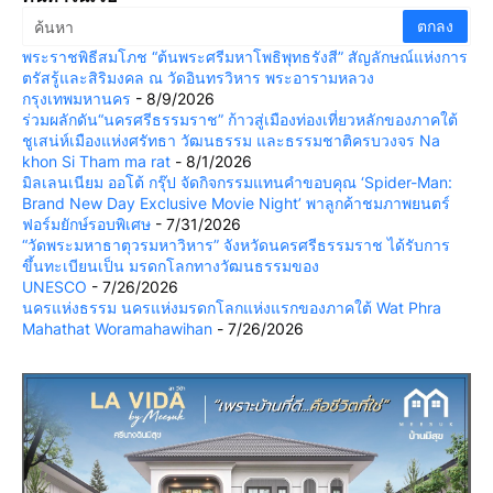
พระราชพิธีสมโภช “ต้นพระศรีมหาโพธิพุทธรังสี” สัญลักษณ์แห่งการ
ตรัสรู้และสิริมงคล ณ วัดอินทรวิหาร พระอารามหลวง
กรุงเทพมหานคร
- 8/9/2026
ร่วมผลักดัน“นครศรีธรรมราช” ก้าวสู่เมืองท่องเที่ยวหลักของภาคใต้
ชูเสน่ห์เมืองแห่งศรัทธา วัฒนธรรม และธรรมชาติครบวงจร Na
khon Si Tham ma rat
- 8/1/2026
มิลเลนเนียม ออโต้ กรุ๊ป จัดกิจกรรมแทนคำขอบคุณ ‘Spider-Man:
Brand New Day Exclusive Movie Night’ พาลูกค้าชมภาพยนตร์
ฟอร์มยักษ์รอบพิเศษ
- 7/31/2026
“วัดพระมหาธาตุวรมหาวิหาร” จังหวัดนครศรีธรรมราช ได้รับการ
ขึ้นทะเบียนเป็น มรดกโลกทางวัฒนธรรมของ
UNESCO
- 7/26/2026
นครแห่งธรรม นครแห่งมรดกโลกแห่งแรกของภาคใต้ Wat Phra
Mahathat Woramahawihan
- 7/26/2026