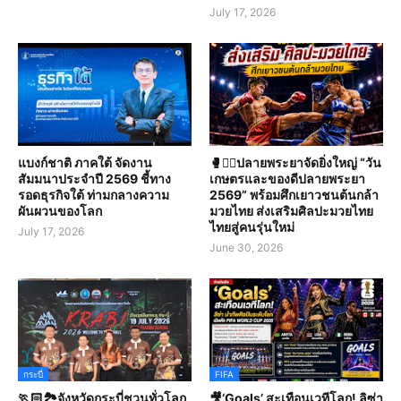
July 17, 2026
แบงก์ชาติ ภาคใต้ จัดงาน
🥊🤼‍♀️ปลายพระยาจัดยิ่งใหญ่ “วัน
สัมมนาประจำปี 2569 ชี้ทาง
เกษตรและของดีปลายพระยา
รอดธุรกิจใต้ ท่ามกลางความ
2569” พร้อมศึกเยาวชนต้นกล้า
ผันผวนของโลก
มวยไทย ส่งเสริมศิลปะมวยไทย
ไทยสู่คนรุ่นใหม่
July 17, 2026
June 30, 2026
กระบี่
FIFA
🏃🏻🏞️จังหวัดกระบี่ชวนทั่วโลก
🎥‘Goals’ สะเทือนเวทีโลก! ลิซ่า