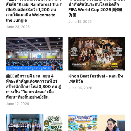
สัมผัส “Krabi Rainforest Trail”
นำทัพศิลปินระดับโลกเปิดศึก
เปิดรับสมัครนักวิ่ง 1,200 คน
FIFA World Cup 2026 👯💃🏼
ภายใต้แนวคิด Welcome to
🕺🏽
the Jungle
June 15, 2026
June 23, 2026
มหาวิทยาลัยราชภัฏสุราษฎร์ธานี
📰✍🏻อธิการบดี มรส. มอบ 4
Khon Beat Festival - คอน บีท
ทักษะสำคัญแห่งศตวรรษที่ 21
เฟสติวัล
สร้างนักศึกษาใหม่ 3,800 คน สู่
June 06, 2026
การเป็น “วิศวกรสังคม” เพื่อ
พัฒนาท้องถิ่นอย่างยั่งยืน
June 12, 2026