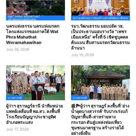
WAT PHRA MAHATHAT
สภาองค์กรเยาวชนสร้างสรรค์พัฒนาสังคม
WORAMAHAWIHAN
นครแห่งธรรม นครแห่งมรดก
รมว.วัฒนธรรม มอบปลัด วธ.
โลกแห่งแรกของภาคใต้ Wat
เป็นประธานมอบรางวัล “เพชร
Phra Mahathat
เมืองเหนือ” ครั้งที่ 5 เชิดชูบุคคล
Woramahawihan
ต้นแบบ สืบสานมรดกวัฒนธรรม
ล้านนา
July 26, 2026
July 19, 2026
บางสวรรค์
บางสวรรค์
ผู้ว่าฯ สุราษฎร์ธานี นำทีมหน่วย
📰🏞️ผู้ว่าฯ สุราษฎร์ ลงพื้นที่ 'อ่าง
แพทย์เคลื่อนที่ พอ.สว. ลงพื้นที่
น้ำผุดบางสวรรค์' รับปากเร่งแก้
โรงเรียนปัญญาประชาอุทิศ
ปัญหาพื้นที่-สาหร่ายหาง
อำเภอพระแสง
กระรอก ดันสู่แหล่งท่องเที่ยว
ชุมชนมาตรฐาน สร้างรายได้
July 17, 2026
อย่างยั่งยืน