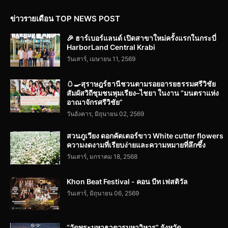
ข่าวรายเดือน TOP NEWS POST
🎉 ฮาร์เบอร์แลนด์ เปิดสาขาใหม่ครั้งแรกในกระบี่
HarborLand Central Krabi
วันเสาร์, เมษายน 11, 2569
🥚🍳สุราษฎร์ธานีชวนตามรอยอารยธรรมศรีวิชัย
สัมผัสวิถีชุมชนพุมเรียง–ไชยา ในงาน “มนตราแห่ง
อาณาจักรศรีวิชัย”
วันอังคาร, มิถุนายน 02, 2569
สวนภูเวียง ดอกคัตเตอร์ขาว White cutter flowers
ความงดงามที่เรียบง่ายและความหมายที่ลึกซึ้ง
วันเสาร์, มกราคม 18, 2568
Khon Beat Festival - คอน บีท เฟสติวัล
วันเสาร์, มิถุนายน 06, 2569
“วัดพระมหาธาตุวรมหาวิหาร” จังหวัด