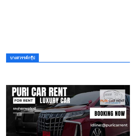
บางสวรรค์กรุ๊ป