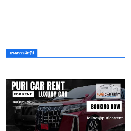
บางสวรรค์กรุ๊ป