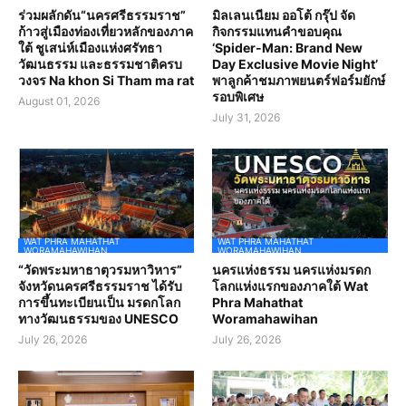
ร่วมผลักดัน“นครศรีธรรมราช”
มิลเลนเนียม ออโต้ กรุ๊ป จัด
ก้าวสู่เมืองท่องเที่ยวหลักของภาค
กิจกรรมแทนคำขอบคุณ
ใต้ ชูเสน่ห์เมืองแห่งศรัทธา
‘Spider-Man: Brand New
วัฒนธรรม และธรรมชาติครบ
Day Exclusive Movie Night’
วงจร Na khon Si Tham ma rat
พาลูกค้าชมภาพยนตร์ฟอร์มยักษ์
รอบพิเศษ
August 01, 2026
July 31, 2026
WAT PHRA MAHATHAT
WAT PHRA MAHATHAT
WORAMAHAWIHAN
WORAMAHAWIHAN
“วัดพระมหาธาตุวรมหาวิหาร”
นครแห่งธรรม นครแห่งมรดก
จังหวัดนครศรีธรรมราช ได้รับ
โลกแห่งแรกของภาคใต้ Wat
การขึ้นทะเบียนเป็น มรดกโลก
Phra Mahathat
ทางวัฒนธรรมของ UNESCO
Woramahawihan
July 26, 2026
July 26, 2026