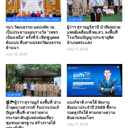
สภาองค์กรเยาวชนสร้างสรรค์พัฒนาสังคม
บางสวรรค์
รมว.วัฒนธรรม มอบปลัด วธ.
ผู้ว่าฯ สุราษฎร์ธานี นำทีมหน่วย
เป็นประธานมอบรางวัล “เพชร
แพทย์เคลื่อนที่ พอ.สว. ลงพื้นที่
เมืองเหนือ” ครั้งที่ 5 เชิดชูบุคคล
โรงเรียนปัญญาประชาอุทิศ
ต้นแบบ สืบสานมรดกวัฒนธรรม
อำเภอพระแสง
ล้านนา
July 17, 2026
July 19, 2026
บางสวรรค์
📰🏞️ผู้ว่าฯ สุราษฎร์ ลงพื้นที่ 'อ่าง
แบงก์ชาติ ภาคใต้ จัดงาน
น้ำผุดบางสวรรค์' รับปากเร่งแก้
สัมมนาประจำปี 2569 ชี้ทาง
ปัญหาพื้นที่-สาหร่ายหาง
รอดธุรกิจใต้ ท่ามกลางความ
กระรอก ดันสู่แหล่งท่องเที่ยว
ผันผวนของโลก
ชุมชนมาตรฐาน สร้างรายได้
July 17, 2026
อย่างยั่งยืน