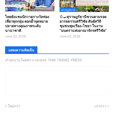
สุราษฎร์ธานี
ไทยยังแชมป์กวาดรางวัลท่อง
🥚🍳สุราษฎร์ธานีชวนตามรอย
เที่ยวทุกกลุ่ม ตอกย้ำจุดหมาย
อารยธรรมศรีวิชัย สัมผัสวิถี
ปลายทางคุณภาพระดับ
ชุมชนพุมเรียง–ไชยา ในงาน
นานาชาติ
“มนตราแห่งอาณาจักรศรีวิชัย”
June 02, 2026
June 02, 2026
แสดงความคิดเห็น
สำนักงานไทยทราเวลเพรส THAI TRAVEL PRESS
ใหม่กว่า
เก่ากว่า