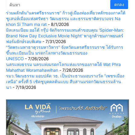
ร่วมผลักดัน“นครศรีธรรมราช” ก้าวสู่เมืองท่องเที่ยวหลักของภาคใต้
ชูเสน่ห์เมืองแห่งศรัทธา วัฒนธรรม และธรรมชาติครบวงจร Na
khon Si Tham ma rat
- 8/1/2026
มิลเลนเนียม ออโต้ กรุ๊ป จัดกิจกรรมแทนคำขอบคุณ ‘Spider-Man:
Brand New Day Exclusive Movie Night’ พาลูกค้าชมภาพยนตร์
ฟอร์มยักษ์รอบพิเศษ
- 7/31/2026
“วัดพระมหาธาตุวรมหาวิหาร” จังหวัดนครศรีธรรมราช ได้รับการ
ขึ้นทะเบียนเป็น มรดกโลกทางวัฒนธรรมของ
UNESCO
- 7/26/2026
นครแห่งธรรม นครแห่งมรดกโลกแห่งแรกของภาคใต้ Wat Phra
Mahathat Woramahawihan
- 7/26/2026
รมว.วัฒนธรรม มอบปลัด วธ. เป็นประธานมอบรางวัล “เพชรเมือง
เหนือ” ครั้งที่ 5 เชิดชูบุคคลต้นแบบ สืบสานมรดกวัฒนธรรมล้าน
นา
- 7/19/2026