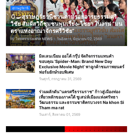
สุราษฎร์ธานี
🥚🍳สุราษฎร์ธานีชวนตามรอยอารยธรรมศรี
วิชัย สัมผัสวิถีชุมชนพุมเรียง–ไชยา ในงาน “มน
ตราแห่งอาณาจักรศรีวิชัย”
by
ไทยทราเวลเพรส NEWS
-
วันอังคาร, มิถุนายน 02, 2569
มิลเลนเนียม ออโต้ กรุ๊ป จัดกิจกรรมแทนคำ
ขอบคุณ ‘Spider-Man: Brand New Day
Exclusive Movie Night’ พาลูกค้าชมภาพยนตร์
ฟอร์มยักษ์รอบพิเศษ
วันศุกร์, กรกฎาคม 31, 2569
ร่วมผลักดัน“นครศรีธรรมราช” ก้าวสู่เมืองท่อง
เที่ยวหลักของภาคใต้ ชูเสน่ห์เมืองแห่งศรัทธา
วัฒนธรรม และธรรมชาติครบวงจร Na khon Si
Tham ma rat
วันเสาร์, สิงหาคม 01, 2569
.
.
.
.
.
.
.
.
.
.
.
.
.
.
.
.
.
.
.
.
.
.
.
.
.
.
.
.
.
.