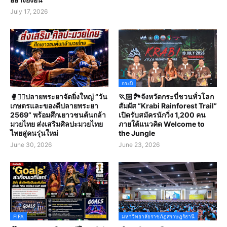
July 17, 2026
กระบี่
🥊🤼‍♀️ปลายพระยาจัดยิ่งใหญ่ “วัน
🏃🏻🏞️จังหวัดกระบี่ชวนทั่วโลก
เกษตรและของดีปลายพระยา
สัมผัส “Krabi Rainforest Trail”
2569” พร้อมศึกเยาวชนต้นกล้า
เปิดรับสมัครนักวิ่ง 1,200 คน
มวยไทย ส่งเสริมศิลปะมวยไทย
ภายใต้แนวคิด Welcome to
ไทยสู่คนรุ่นใหม่
the Jungle
June 30, 2026
June 23, 2026
FIFA
มหาวิทยาลัยราชภัฏสุราษฎร์ธานี