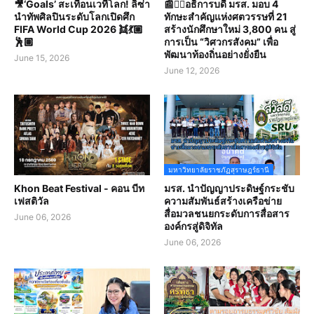
🎥‘Goals’ สะเทือนเวทีโลก! ลิซ่า
📰✍🏻อธิการบดี มรส. มอบ 4
นำทัพศิลปินระดับโลกเปิดศึก
ทักษะสำคัญแห่งศตวรรษที่ 21
FIFA World Cup 2026 👯💃🏼
สร้างนักศึกษาใหม่ 3,800 คน สู่
🕺🏽
การเป็น “วิศวกรสังคม” เพื่อ
พัฒนาท้องถิ่นอย่างยั่งยืน
June 15, 2026
June 12, 2026
มหาวิทยาลัยราชภัฏสุราษฎร์ธานี
Khon Beat Festival - คอน บีท
มรส. นำปัญญาประดิษฐ์กระชับ
เฟสติวัล
ความสัมพันธ์สร้างเครือข่าย
สื่อมวลชนยกระดับการสื่อสาร
June 06, 2026
องค์กรสู่ดิจิทัล
June 06, 2026