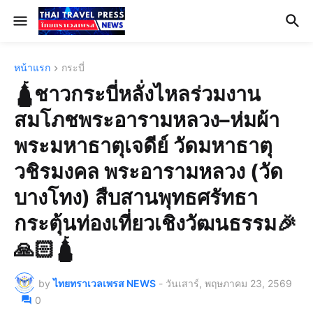
หน้าแรก
กระบี่
🛕ชาวกระบี่หลั่งไหลร่วมงาน
สมโภชพระอารามหลวง–ห่มผ้า
พระมหาธาตุเจดีย์ วัดมหาธาตุ
วชิรมงคล พระอารามหลวง (วัด
บางโทง) สืบสานพุทธศรัทธา
กระตุ้นท่องเที่ยวเชิงวัฒนธรรม🎉
🙏🏻🛕
by
ไทยทราเวลเพรส NEWS
-
วันเสาร์, พฤษภาคม 23, 2569
0