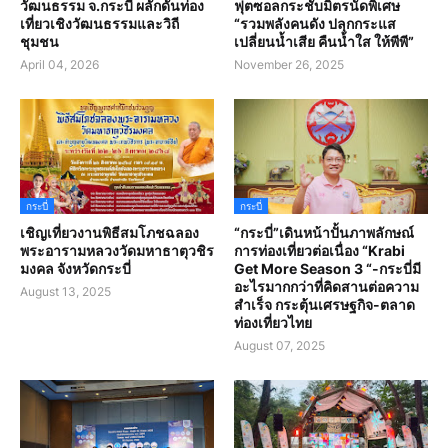
วัฒนธรรม จ.กระบี่ ผลักดันท่อง
ฟุตซอลกระชับมิตรนัดพิเศษ
เที่ยวเชิงวัฒนธรรมและวิถี
“รวมพลังคนดัง ปลุกกระแส
ชุมชน
เปลี่ยนน้ำเสีย คืนน้ำใส ให้พีพี”
April 04, 2026
November 26, 2025
กระบี่
กระบี่
เชิญเที่ยวงานพิธีสมโภชฉลอง
“กระบี่”เดินหน้าปั้นภาพลักษณ์
พระอารามหลวงวัดมหาธาตุวชิร
การท่องเที่ยวต่อเนื่อง “Krabi
มงคล จังหวัดกระบี่
Get More Season 3 “-กระบี่มี
อะไรมากกว่าที่คิดสานต่อความ
August 13, 2025
สำเร็จ กระตุ้นเศรษฐกิจ-ตลาด
ท่องเที่ยวไทย
August 07, 2025