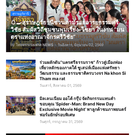
สุราษฎร์ธานี
🥚🍳สุราษฎร์ธานีชวนตามรอยอารยธรรมศรี
วิชัย สัมผัสวิถีชุมชนพุมเรียง–ไชยา ในงาน “มน
ตราแห่งอาณาจักรศรีวิชัย”
by
ไทยทราเวลเพรส NEWS
-
วันอังคาร, มิถุนายน 02, 2569
ร่วมผลักดัน“นครศรีธรรมราช” ก้าวสู่เมืองท่อง
เที่ยวหลักของภาคใต้ ชูเสน่ห์เมืองแห่งศรัทธา
วัฒนธรรม และธรรมชาติครบวงจร Na khon Si
Tham ma rat
วันเสาร์, สิงหาคม 01, 2569
มิลเลนเนียม ออโต้ กรุ๊ป จัดกิจกรรมแทนคำ
ขอบคุณ ‘Spider-Man: Brand New Day
Exclusive Movie Night’ พาลูกค้าชมภาพยนตร์
ฟอร์มยักษ์รอบพิเศษ
วันศุกร์, กรกฎาคม 31, 2569