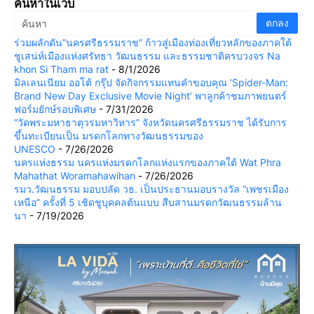
ค้นหาในเว็บ
ร่วมผลักดัน“นครศรีธรรมราช” ก้าวสู่เมืองท่องเที่ยวหลักของภาคใต้
ชูเสน่ห์เมืองแห่งศรัทธา วัฒนธรรม และธรรมชาติครบวงจร Na
khon Si Tham ma rat
- 8/1/2026
มิลเลนเนียม ออโต้ กรุ๊ป จัดกิจกรรมแทนคำขอบคุณ ‘Spider-Man:
Brand New Day Exclusive Movie Night’ พาลูกค้าชมภาพยนตร์
ฟอร์มยักษ์รอบพิเศษ
- 7/31/2026
“วัดพระมหาธาตุวรมหาวิหาร” จังหวัดนครศรีธรรมราช ได้รับการ
ขึ้นทะเบียนเป็น มรดกโลกทางวัฒนธรรมของ
UNESCO
- 7/26/2026
นครแห่งธรรม นครแห่งมรดกโลกแห่งแรกของภาคใต้ Wat Phra
Mahathat Woramahawihan
- 7/26/2026
รมว.วัฒนธรรม มอบปลัด วธ. เป็นประธานมอบรางวัล “เพชรเมือง
เหนือ” ครั้งที่ 5 เชิดชูบุคคลต้นแบบ สืบสานมรดกวัฒนธรรมล้าน
นา
- 7/19/2026