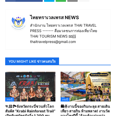
ไทยทราเวลเพรส NEWS
สำนักงาน ไทยทราเวลเพรส THAI TRAVEL
PRESS ------- สื่อมวลชนการท่องเที่ยวไทย
THAI TOURISM NEWS 📧📨
thaitravelpress@gmail.com
YOU MIGHT LIKE ข่าวคนสนใจ
กระบี่
กระบี่
🏃🏻🏞️จังหวัดกระบี่ชวนทั่วโลก
🛍️🍜งานนี้ของกินกะลุย สายเดิน
สัมผัส “Krabi Rainforest Trail”
เที่ยว สายกิน ห้ามพลาด! งานวัด
เปิดรับสมัครนักวิ่ง 1,200 คน
บางโทงปีนี้ “ร้านค้าแน่นกว่า