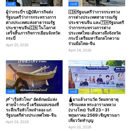
กระบี่
กระบี่
ผู้ว่ากระบี่ฯ ปฏิบัติภารกิจส่ง
🇨🇳รัฐมนตรีว่าการกระทรวง
รัฐมนตรีว่าการกระทรวงการ
การต่างประเทศสาธารณรัฐ
ต่างประเทศแห่งสาธารณรัฐ
ประชาชนจีน และ🇹🇭รัฐมนตรี
ประชาชนจีน🇨🇳 ในโอกาส
ว่าการกระทรวงการต่าง
เสร็จสิ้นภารกิจการเยือนจังหวัด
ประเทศไทย เดินทางถึงจังหวัด
กระบี่
กระบี่ เตรียมหารือกลไกความ
ร่วมมือไทย–จีน
April 25, 2026
April 24, 2026
กระบี่
กระบี่
🛶 “เรือหัวโทง” อัตลักษณ์แห่ง
🛕มาแล้วงานวัด วัดมหาธาตุ
สายน้ำ กระบี่ เตรียมมอบของที่
วชิรมงคล พระอารามหลวง
ระลึกเรือหัวโทงจำลอง แก่
(บางโทง) วันที่ 23 – 31
รัฐมนตรีต่างประเทศไทย-จีน
พฤษภาคม 2569 เชิญชวนมา
เที่ยววัดทำบุญ
April 24, 2026
April 20, 2026