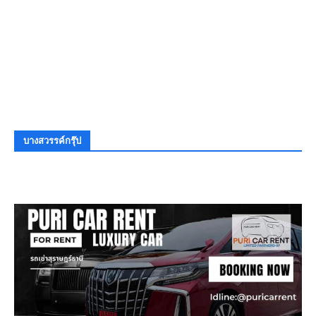
บางสวรรค์กรุ๊ป