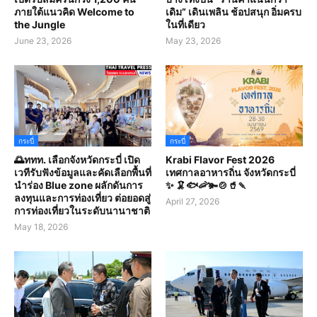
ภายใต้แนวคิด Welcome to
เดิม” เดินเพลิน ช้อปสนุก อิ่มครบ
the Jungle
ในที่เดียว
June 23, 2026
May 23, 2026
กระบี่
กระบี่
🌅ททท. เลือกจังหวัดกระบี่ เปิด
Krabi Flavor Fest 2026
เวทีรับฟังข้อมูลและคัดเลือกพื้นที่
เทศกาลอาหารถิ่น จังหวัดกระบี่
นำร่อง Blue zone ผลักดันการ
✨ 🦑🐟🦐🫚🍲🥤🍡
ลงทุนและการท่องเที่ยว ต่อยอดสู่
April 27, 2026
การท่องเที่ยวในระดับนานาชาติ
May 18, 2026