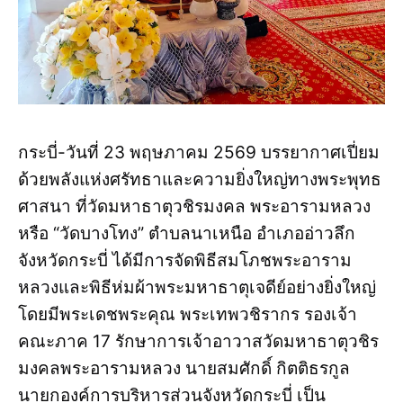
กระบี่-วันที่ 23 พฤษภาคม 2569 บรรยากาศเปี่ยม
ด้วยพลังแห่งศรัทธาและความยิ่งใหญ่ทางพระพุทธ
ศาสนา ที่วัดมหาธาตุวชิรมงคล พระอารามหลวง
หรือ “วัดบางโทง” ตำบลนาเหนือ อำเภออ่าวลึก
จังหวัดกระบี่ ได้มีการจัดพิธีสมโภชพระอาราม
หลวงและพิธีห่มผ้าพระมหาธาตุเจดีย์อย่างยิ่งใหญ่
โดยมีพระเดชพระคุณ พระเทพวชิรากร รองเจ้า
คณะภาค 17 รักษาการเจ้าอาวาสวัดมหาธาตุวชิร
มงคลพระอารามหลวง นายสมศักดิ์ กิตติธรกูล
นายกองค์การบริหารส่วนจังหวัดกระบี่ เป็น