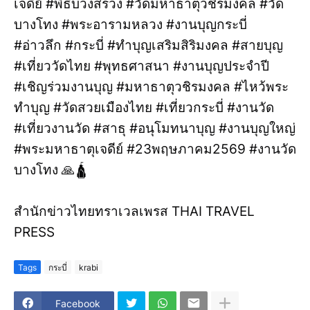
เจดีย์ #พิธีบวงสรวง #วัดมหาธาตุวชิรมงคล #วัด
บางโทง #พระอารามหลวง #งานบุญกระบี่
#อ่าวลึก #กระบี่ #ทำบุญเสริมสิริมงคล #สายบุญ
#เที่ยววัดไทย #พุทธศาสนา #งานบุญประจำปี
#เชิญร่วมงานบุญ #มหาธาตุวชิรมงคล #ไหว้พระ
ทำบุญ #วัดสวยเมืองไทย #เที่ยวกระบี่ #งานวัด
#เที่ยวงานวัด #สาธุ #อนุโมทนาบุญ #งานบุญใหญ่
#พระมหาธาตุเจดีย์ #23พฤษภาคม2569 #งานวัด
บางโทง 🙏🛕
สำนักข่าวไทยทราเวลเพรส THAI TRAVEL
PRESS
Tags
กระบี่
krabi
Facebook