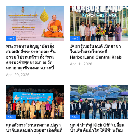
กระบี่
กระบี่
พระราชทานสัญญาบัตรตั้ง
🎉 ฮาร์เบอร์แลนด์ เปิดสาขา
สมณศักดิ์พระราชาคณะชั้น
ใหม่ครั้งแรกในกระบี่
ธรรม โปรดเกล้าฯ ตั้ง “พระ
HarborLand Central Krabi
ธรรมวชิรพุทธาคม” ณ วัด
April 11, 2026
มหาธาตุวชิรมงคล จ.กระบี่
April 20, 2026
กระบี่
กระบี่
สุดอลังการ“งานเทศกาลเปอรา
มท.4 นำทัพ! Kick Off “เปลี่ยน
นากันแหลมสัก 2569” เปิดพื้นที่
น้ำเสีย คืนน้ำใส ให้พีพี” พร้อม