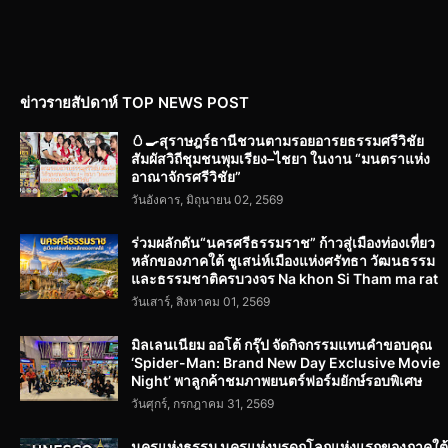
ข่าวรายสัปดาห์ TOP NEWS POST
🥚🍳สุราษฎร์ธานีชวนตามรอยอารยธรรมศรีวิชัย
สัมผัสวิถีชุมชนพุมเรียง–ไชยา ในงาน “มนตราแห่ง
อาณาจักรศรีวิชัย”
วันอังคาร, มิถุนายน 02, 2569
ร่วมผลักดัน“นครศรีธรรมราช” ก้าวสู่เมืองท่องเที่ยว
หลักของภาคใต้ ชูเสน่ห์เมืองแห่งศรัทธา วัฒนธรรม
และธรรมชาติครบวงจร Na khon Si Tham ma rat
วันเสาร์, สิงหาคม 01, 2569
มิลเลนเนียม ออโต้ กรุ๊ป จัดกิจกรรมแทนคำขอบคุณ
‘Spider-Man: Brand New Day Exclusive Movie
Night’ พาลูกค้าชมภาพยนตร์ฟอร์มยักษ์รอบพิเศษ
วันศุกร์, กรกฎาคม 31, 2569
นครแห่งธรรม นครแห่งมรดกโลกแห่งแรกของภาคใต้