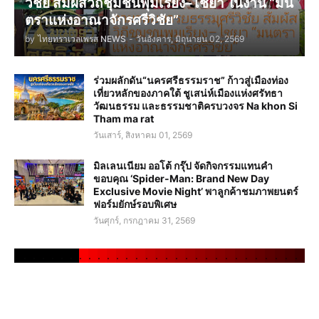
วิชัย สัมผัสวิถีชุมชนพุมเรียง–ไชยา ในงาน “มน
ตราแห่งอาณาจักรศรีวิชัย”
by
ไทยทราเวลเพรส NEWS
-
วันอังคาร, มิถุนายน 02, 2569
ร่วมผลักดัน“นครศรีธรรมราช” ก้าวสู่เมืองท่อง
เที่ยวหลักของภาคใต้ ชูเสน่ห์เมืองแห่งศรัทธา
วัฒนธรรม และธรรมชาติครบวงจร Na khon Si
Tham ma rat
วันเสาร์, สิงหาคม 01, 2569
มิลเลนเนียม ออโต้ กรุ๊ป จัดกิจกรรมแทนคำ
ขอบคุณ ‘Spider-Man: Brand New Day
Exclusive Movie Night’ พาลูกค้าชมภาพยนตร์
ฟอร์มยักษ์รอบพิเศษ
วันศุกร์, กรกฎาคม 31, 2569
.
.
.
.
.
.
.
.
.
.
.
.
.
.
.
.
.
.
.
.
.
.
.
.
.
.
.
.
.
.