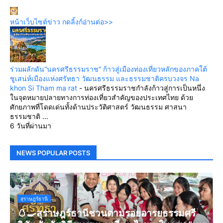
หน้าเว็บไซต์ข่าว กดลิ้งก์อ่านต่อ>>
ร่วมผลักดัน“นครศรีธรรมราช” ก้าวสู่เมืองท่องเที่ยวหลักของภาคใต้
ชูเสน่ห์เมืองแห่งศรัทธา วัฒนธรรม และธรรมชาติครบวงจร Na
khon Si Tham ma rat
-
นครศรีธรรมราชกำลังก้าวสู่การเป็นหนึ่ง
ในจุดหมายปลายทางการท่องเที่ยวสำคัญของประเทศไทย ด้วย
ศักยภาพที่โดดเด่นทั้งด้านประวัติศาสตร์ วัฒนธรรม ศาสนา
ธรรมชาติ ...
6 วันที่ผ่านมา
NEWS POPULAR POSTS
สุราษฎร์ธานี
🥚🍳สุราษฎร์ธานีชวนตามรอยอารยธรรมศรี