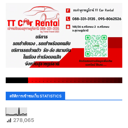
.
.
.
.
.
.
.
.
.
.
.
.
.
.
.
.
.
.
.
.
.
.
.
.
.
.
.
.
.
.
สถิติการเข้าชมเว็บ STATISTICS
278,065