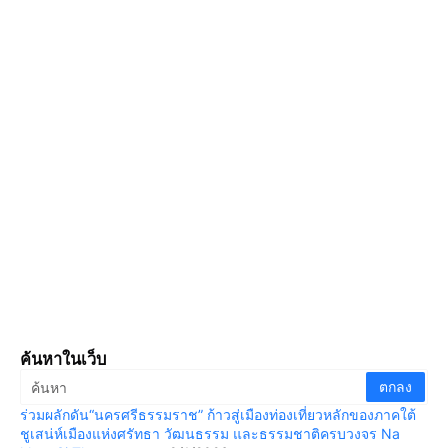
ค้นหาในเว็บ
ร่วมผลักดัน“นครศรีธรรมราช” ก้าวสู่เมืองท่องเที่ยวหลักของภาคใต้
ชูเสน่ห์เมืองแห่งศรัทธา วัฒนธรรม และธรรมชาติครบวงจร Na