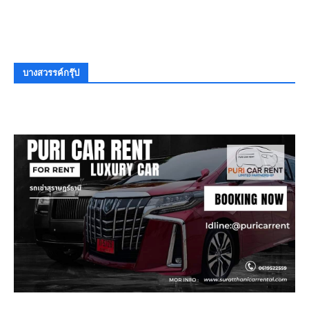
บางสวรรค์กรุ๊ป