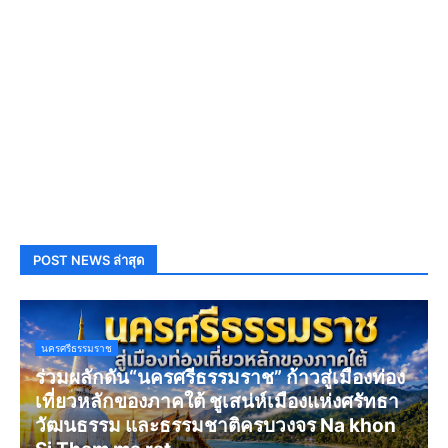
POST NEWS ล่าสุด
นครศรีธรรมราช
ร่วมผลักดัน“นครศรีธรรมราช” ก้าวสู่เมืองท่อง
เที่ยวหลักของภาคใต้ ชูเสน่ห์เมืองแห่งศรัทธา
วัฒนธรรม และธรรมชาติครบวงจร Na khon