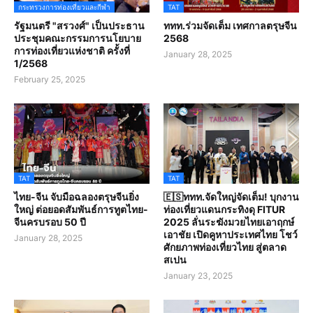
กระทรวงการท่องเที่ยวและกีฬา
TAT
รัฐมนตรี "สรวงศ์" เป็นประธาน
ททท.ร่วมจัดเต็ม เทศกาลตรุษจีน
ประชุมคณะกรรมการนโยบาย
2568
การท่องเที่ยวแห่งชาติ ครั้งที่
January 28, 2025
1/2568
February 25, 2025
TAT
TAT
ไทย-จีน จับมือฉลองตรุษจีนยิ่ง
🇪🇸ททท.จัดใหญ่จัดเต็ม! บุกงาน
ใหญ่ ต่อยอดสัมพันธ์การทูตไทย-
ท่องเที่ยวแดนกระทิงดุ FITUR
จีนครบรอบ 50 ปี
2025 ลั่นระฆังมวยไทยเอาฤกษ์
เอาชัย เปิดคูหาประเทศไทย โชว์
January 28, 2025
ศักยภาพท่องเที่ยวไทย สู่ตลาด
สเปน
January 23, 2025