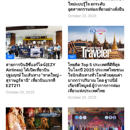
ใหม่แบบรู้ใจ ยกระดับ
อุตสาหกรรมท่องเที่ยวอย่างยั่งยืน
October 23, 2025
TAT
TAT
สายการบินอีซี่แอร์ไลน์(EZY
ไทยติด Top 5 ประเทศที่ดีที่สุด
Airlines) ได้เปิดเที่ยวบิน
ในโลกปี 2025 ประเทศไทยชนะ
ปฐมฤกษ์ ในเส้นทาง “หาดใหญ่ –
ใจนักเดินทางทั่วโลกด้วยคุณค่า
สุราษฎร์ธานี” เที่ยวบินแรกที่
มากกว่าปริมาณ โดย ฐาปนีย์
EZT211
เกียรติไพบูลย์ ผู้ว่าการการท่อง
เที่ยวแห่งประเทศไทย
October 20, 2025
October 20, 2025