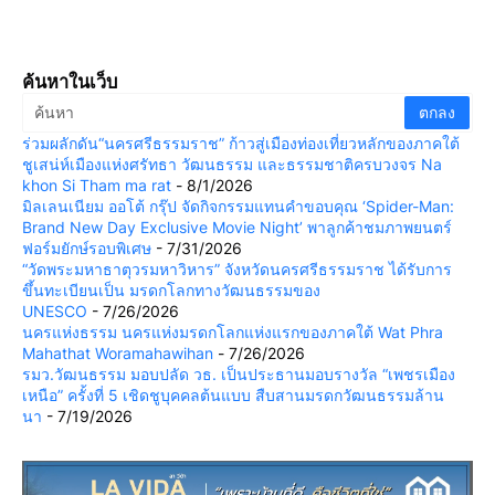
ค้นหาในเว็บ
ร่วมผลักดัน“นครศรีธรรมราช” ก้าวสู่เมืองท่องเที่ยวหลักของภาคใต้
ชูเสน่ห์เมืองแห่งศรัทธา วัฒนธรรม และธรรมชาติครบวงจร Na
khon Si Tham ma rat
- 8/1/2026
มิลเลนเนียม ออโต้ กรุ๊ป จัดกิจกรรมแทนคำขอบคุณ ‘Spider-Man:
Brand New Day Exclusive Movie Night’ พาลูกค้าชมภาพยนตร์
ฟอร์มยักษ์รอบพิเศษ
- 7/31/2026
“วัดพระมหาธาตุวรมหาวิหาร” จังหวัดนครศรีธรรมราช ได้รับการ
ขึ้นทะเบียนเป็น มรดกโลกทางวัฒนธรรมของ
UNESCO
- 7/26/2026
นครแห่งธรรม นครแห่งมรดกโลกแห่งแรกของภาคใต้ Wat Phra
Mahathat Woramahawihan
- 7/26/2026
รมว.วัฒนธรรม มอบปลัด วธ. เป็นประธานมอบรางวัล “เพชรเมือง
เหนือ” ครั้งที่ 5 เชิดชูบุคคลต้นแบบ สืบสานมรดกวัฒนธรรมล้าน
นา
- 7/19/2026