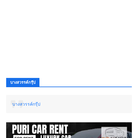
บางสวรรค์กรุ๊ป
บางสวรรค์กรุ๊ป