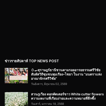
ข่าวรายสัปดาห์ TOP NEWS POST
🥚🍳สุราษฎร์ธานีชวนตามรอยอารยธรรมศรีวิชัย
สัมผัสวิถีชุมชนพุมเรียง–ไชยา ในงาน “มนตราแห่ง
อาณาจักรศรีวิชัย”
วันอังคาร, มิถุนายน 02, 2569
สวนภูเวียง ดอกคัตเตอร์ขาว White cutter flowers
ความงดงามที่เรียบง่ายและความหมายที่ลึกซึ้ง
วันเสาร์, มกราคม 18, 2568