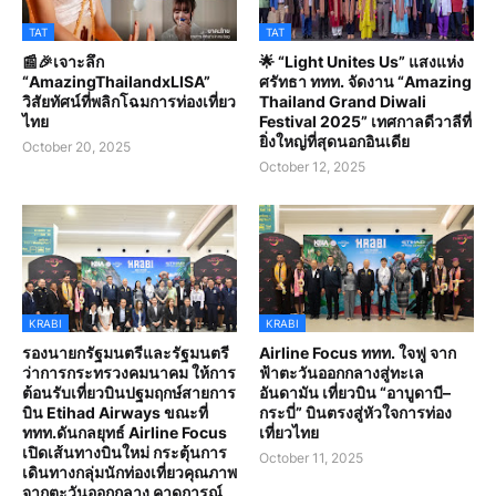
TAT
TAT
📰🎉เจาะลึก
🌟 “Light Unites Us” แสงแห่ง
“AmazingThailandxLISA”
ศรัทธา ททท. จัดงาน “Amazing
วิสัยทัศน์ที่พลิกโฉมการท่องเที่ยว
Thailand Grand Diwali
ไทย
Festival 2025” เทศกาลดีวาลีที่
ยิ่งใหญ่ที่สุดนอกอินเดีย
October 20, 2025
October 12, 2025
KRABI
KRABI
รองนายกรัฐมนตรีและรัฐมนตรี
Airline Focus ททท. ใจฟู จาก
ว่าการกระทรวงคมนาคม ให้การ
ฟ้าตะวันออกกลางสู่ทะเล
ต้อนรับเที่ยวบินปฐมฤกษ์สายการ
อันดามัน เที่ยวบิน “อาบูดาบี–
บิน Etihad Airways ขณะที่
กระบี่” บินตรงสู่หัวใจการท่อง
ททท.ดันกลยุทธ์ Airline Focus
เที่ยวไทย
เปิดเส้นทางบินใหม่ กระตุ้นการ
October 11, 2025
เดินทางกลุ่มนักท่องเที่ยวคุณภาพ
จากตะวันออกกลาง คาดการณ์