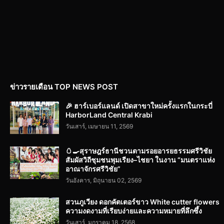
ข่าวรายเดือน TOP NEWS POST
🎉 ฮาร์เบอร์แลนด์ เปิดสาขาใหม่ครั้งแรกในกระบี่
HarborLand Central Krabi
วันเสาร์, เมษายน 11, 2569
🥚🍳สุราษฎร์ธานีชวนตามรอยอารยธรรมศรีวิชัย
สัมผัสวิถีชุมชนพุมเรียง–ไชยา ในงาน “มนตราแห่ง
อาณาจักรศรีวิชัย”
วันอังคาร, มิถุนายน 02, 2569
สวนภูเวียง ดอกคัตเตอร์ขาว White cutter flowers
ความงดงามที่เรียบง่ายและความหมายที่ลึกซึ้ง
วันเสาร์, มกราคม 18, 2568