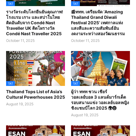
TAT
TAT
รางวัลระดับโลกยืนยันคุณภาพ!
📰ททท. เตรียมจัด ‘Amazing
โรงแรม เกาะ และสปาในไทย
Thailand Grand Diwali
ติดอันดับจาก Condé Nast
Festival 2025’ เทศกาลแห่ง
Traveller UK ติดโผรางวัล
แสงสีและความสัมพันธ์อัน
Condé Nast Traveller 2025
งดงามระหว่างสองวัฒนธรรม
October 11, 2025
October 11, 2025
TAT
TAT
Thailand Tops List of Asia’s
ผู้ว่า ททท ชวน เชียร์
Cultural Powerhouses 2025
วอลเลย์บอล 3 แลนด์มาร์กเด็ด
รอบสนามแข่ง วอลเลย์บอลหญิง
August 19, 2025
ชิงแชมป์โลก 2025 🌍🏐
August 19, 2025