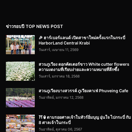
ข่าวรอบปี TOP NEWS POST
🎉 ฮาร์เบอร์แลนด์ เปิดสาขาใหม่ครั้งแรกในกระบี่
HarborLand Central Krabi
วันเสาร์, เมษายน 11, 2569
สวนภูเวียง ดอกคัตเตอร์ขาว White cutter flowers
ความงดงามที่เรียบง่ายและความหมายที่ลึกซึ้ง
วันเสาร์, มกราคม 18, 2568
สวนภูเวียงบางสวรรค์ ภูเวียงคาเฟ่ Phuveing Cafe
วันอาทิตย์, มกราคม 12, 2568
⛩️🏮ตามรอยศาลเจ้าในทัวร์อิ่มบุญ อุ่นใจ ไปกระบี่ กับ
8 ศาลเจ้าในกระบี่
วันอาทิตย์, ตุลาคม 06, 2567