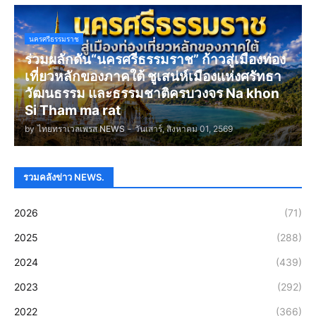
นครศรีธรรมราช
ร่วมผลักดัน“นครศรีธรรมราช” ก้าวสู่เมืองท่อง
เที่ยวหลักของภาคใต้ ชูเสน่ห์เมืองแห่งศรัทธา
วัฒนธรรม และธรรมชาติครบวงจร Na khon
Si Tham ma rat
by
ไทยทราเวลเพรส NEWS
-
วันเสาร์, สิงหาคม 01, 2569
รวมคลังข่าว NEWS.
2026
(71)
2025
(288)
2024
(439)
2023
(292)
2022
(366)