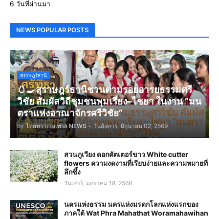
6 วันที่ผ่านมา
NEWS POPULAR POSTS
สุราษฎร์ธานี
🥚🍳สุราษฎร์ธานีชวนตามรอยอารยธรรมศรี
วิชัย สัมผัสวิถีชุมชนพุมเรียง–ไชยา ในงาน “มน
ตราแห่งอาณาจักรศรีวิชัย”
by
ไทยทราเวลเพรส NEWS
-
วันอังคาร, มิถุนายน 02, 2569
สวนภูเวียง ดอกคัตเตอร์ขาว White cutter
flowers ความงดงามที่เรียบง่ายและความหมายที่
ลึกซึ้ง
วันเสาร์, มกราคม 18, 2568
นครแห่งธรรม นครแห่งมรดกโลกแห่งแรกของ
ภาคใต้ Wat Phra Mahathat Woramahawihan