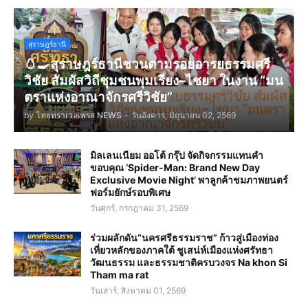
สุราษฎร์ธานี
🥚🍳สุราษฎร์ธานีชวนตามรอยอารยธรรมศรี
วิชัย สัมผัสวิถีชุมชนพุมเรียง–ไชยา ในงาน “มน
ตราแห่งอาณาจักรศรีวิชัย”
by
ไทยทราเวลเพรส NEWS
-
วันอังคาร, มิถุนายน 02, 2569
มิลเลนเนียม ออโต้ กรุ๊ป จัดกิจกรรมแทนคำ
ขอบคุณ ‘Spider-Man: Brand New Day
Exclusive Movie Night’ พาลูกค้าชมภาพยนตร์
ฟอร์มยักษ์รอบพิเศษ
วันศุกร์, กรกฎาคม 31, 2569
ร่วมผลักดัน“นครศรีธรรมราช” ก้าวสู่เมืองท่อง
เที่ยวหลักของภาคใต้ ชูเสน่ห์เมืองแห่งศรัทธา
วัฒนธรรม และธรรมชาติครบวงจร Na khon Si
Tham ma rat
วันเสาร์, สิงหาคม 01, 2569