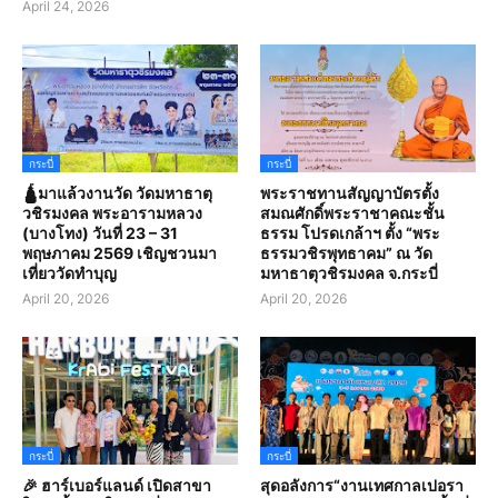
April 24, 2026
กระบี่
กระบี่
🛕มาแล้วงานวัด วัดมหาธาตุ
พระราชทานสัญญาบัตรตั้ง
วชิรมงคล พระอารามหลวง
สมณศักดิ์พระราชาคณะชั้น
(บางโทง) วันที่ 23 – 31
ธรรม โปรดเกล้าฯ ตั้ง “พระ
พฤษภาคม 2569 เชิญชวนมา
ธรรมวชิรพุทธาคม” ณ วัด
เที่ยววัดทำบุญ
มหาธาตุวชิรมงคล จ.กระบี่
April 20, 2026
April 20, 2026
กระบี่
กระบี่
🎉 ฮาร์เบอร์แลนด์ เปิดสาขา
สุดอลังการ“งานเทศกาลเปอรา