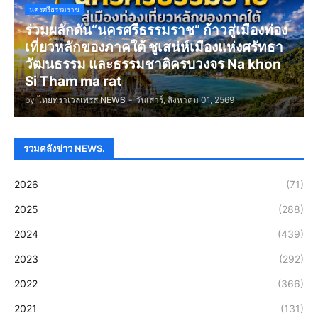
นครศรีธรรมราช
ร่วมผลักดัน“นครศรีธรรมราช” ก้าวสู่เมืองท่อง
เที่ยวหลักของภาคใต้ ชูเสน่ห์เมืองแห่งศรัทธา
วัฒนธรรม และธรรมชาติครบวงจร Na khon
Si Tham ma rat
by
ไทยทราเวลเพรส NEWS
-
วันเสาร์, สิงหาคม 01, 2569
รวมคลังข่าว NEWS.
2026
(71)
2025
(288)
2024
(439)
2023
(292)
2022
(366)
2021
(131)