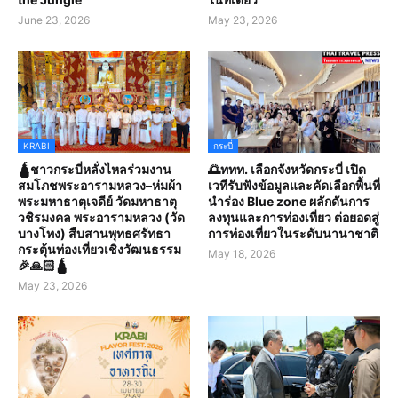
June 23, 2026
May 23, 2026
KRABI
กระบี่
🛕ชาวกระบี่หลั่งไหลร่วมงาน
🌅ททท. เลือกจังหวัดกระบี่ เปิด
สมโภชพระอารามหลวง–ห่มผ้า
เวทีรับฟังข้อมูลและคัดเลือกพื้นที่
พระมหาธาตุเจดีย์ วัดมหาธาตุ
นำร่อง Blue zone ผลักดันการ
วชิรมงคล พระอารามหลวง (วัด
ลงทุนและการท่องเที่ยว ต่อยอดสู่
บางโทง) สืบสานพุทธศรัทธา
การท่องเที่ยวในระดับนานาชาติ
กระตุ้นท่องเที่ยวเชิงวัฒนธรรม
May 18, 2026
🎉🙏🏻🛕
May 23, 2026