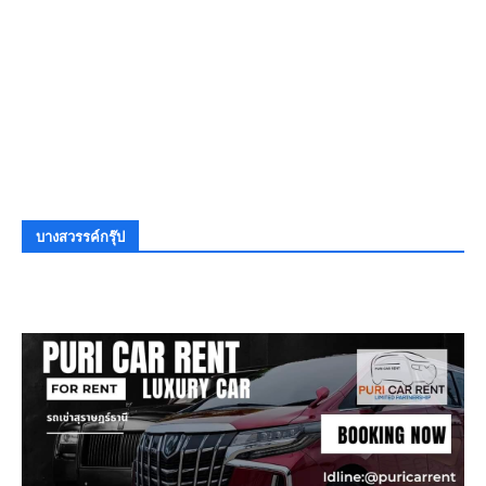
บางสวรรค์กรุ๊ป