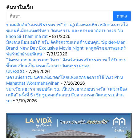
ค้นหาในเว็บ
ร่วมผลักดัน“นครศรีธรรมราช” ก้าวสู่เมืองท่องเที่ยวหลักของภาคใต้
ชูเสน่ห์เมืองแห่งศรัทธา วัฒนธรรม และธรรมชาติครบวงจร Na
khon Si Tham ma rat
- 8/1/2026
มิลเลนเนียม ออโต้ กรุ๊ป จัดกิจกรรมแทนคำขอบคุณ ‘Spider-Man:
Brand New Day Exclusive Movie Night’ พาลูกค้าชมภาพยนตร์
ฟอร์มยักษ์รอบพิเศษ
- 7/31/2026
“วัดพระมหาธาตุวรมหาวิหาร” จังหวัดนครศรีธรรมราช ได้รับการ
ขึ้นทะเบียนเป็น มรดกโลกทางวัฒนธรรมของ
UNESCO
- 7/26/2026
นครแห่งธรรม นครแห่งมรดกโลกแห่งแรกของภาคใต้ Wat Phra
Mahathat Woramahawihan
- 7/26/2026
รมว.วัฒนธรรม มอบปลัด วธ. เป็นประธานมอบรางวัล “เพชรเมือง
เหนือ” ครั้งที่ 5 เชิดชูบุคคลต้นแบบ สืบสานมรดกวัฒนธรรมล้าน
นา
- 7/19/2026