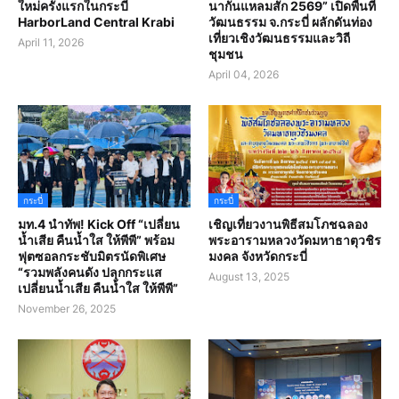
ใหม่ครั้งแรกในกระบี่
นากันแหลมสัก 2569” เปิดพื้นที่
HarborLand Central Krabi
วัฒนธรรม จ.กระบี่ ผลักดันท่อง
เที่ยวเชิงวัฒนธรรมและวิถี
April 11, 2026
ชุมชน
April 04, 2026
กระบี่
กระบี่
มท.4 นำทัพ! Kick Off “เปลี่ยน
เชิญเที่ยวงานพิธีสมโภชฉลอง
น้ำเสีย คืนน้ำใส ให้พีพี” พร้อม
พระอารามหลวงวัดมหาธาตุวชิร
ฟุตซอลกระชับมิตรนัดพิเศษ
มงคล จังหวัดกระบี่
“รวมพลังคนดัง ปลุกกระแส
August 13, 2025
เปลี่ยนน้ำเสีย คืนน้ำใส ให้พีพี”
November 26, 2025