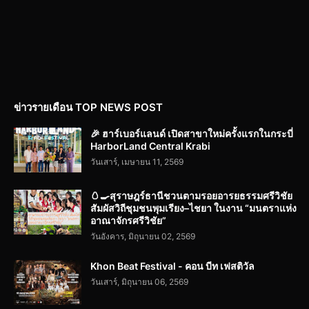
ข่าวรายเดือน TOP NEWS POST
🎉 ฮาร์เบอร์แลนด์ เปิดสาขาใหม่ครั้งแรกในกระบี่
HarborLand Central Krabi
วันเสาร์, เมษายน 11, 2569
🥚🍳สุราษฎร์ธานีชวนตามรอยอารยธรรมศรีวิชัย
สัมผัสวิถีชุมชนพุมเรียง–ไชยา ในงาน “มนตราแห่ง
อาณาจักรศรีวิชัย”
วันอังคาร, มิถุนายน 02, 2569
Khon Beat Festival - คอน บีท เฟสติวัล
วันเสาร์, มิถุนายน 06, 2569