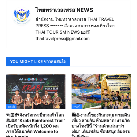
ไทยทราเวลเพรส NEWS
สำนักงาน ไทยทราเวลเพรส THAI TRAVEL
PRESS ------- สื่อมวลชนการท่องเที่ยวไทย
THAI TOURISM NEWS 📧📨
thaitravelpress@gmail.com
YOU MIGHT LIKE ข่าวคนสนใจ
กระบี่
กระบี่
🏃🏻🏞️จังหวัดกระบี่ชวนทั่วโลก
🛍️🍜งานนี้ของกินกะลุย สายเดิน
สัมผัส “Krabi Rainforest Trail”
เที่ยว สายกิน ห้ามพลาด! งานวัด
เปิดรับสมัครนักวิ่ง 1,200 คน
บางโทงปีนี้ “ร้านค้าแน่นกว่า
ภายใต้แนวคิด Welcome to
เดิม” เดินเพลิน ช้อปสนุก อิ่มครบ
the Jungle
ในที่เดียว