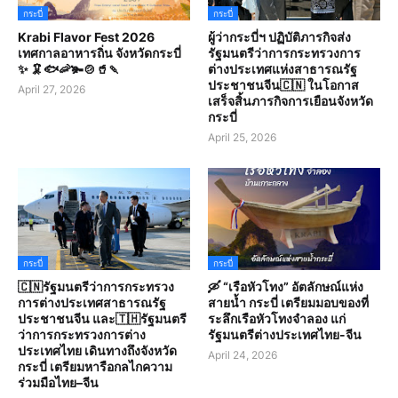
กระบี่
กระบี่
Krabi Flavor Fest 2026
ผู้ว่ากระบี่ฯ ปฏิบัติภารกิจส่ง
เทศกาลอาหารถิ่น จังหวัดกระบี่
รัฐมนตรีว่าการกระทรวงการ
✨ 🦑🐟🦐🫚🍲🥤🍡
ต่างประเทศแห่งสาธารณรัฐ
ประชาชนจีน🇨🇳 ในโอกาส
April 27, 2026
เสร็จสิ้นภารกิจการเยือนจังหวัด
กระบี่
April 25, 2026
กระบี่
กระบี่
🇨🇳รัฐมนตรีว่าการกระทรวง
🛶 “เรือหัวโทง” อัตลักษณ์แห่ง
การต่างประเทศสาธารณรัฐ
สายน้ำ กระบี่ เตรียมมอบของที่
ประชาชนจีน และ🇹🇭รัฐมนตรี
ระลึกเรือหัวโทงจำลอง แก่
ว่าการกระทรวงการต่าง
รัฐมนตรีต่างประเทศไทย-จีน
ประเทศไทย เดินทางถึงจังหวัด
April 24, 2026
กระบี่ เตรียมหารือกลไกความ
ร่วมมือไทย–จีน