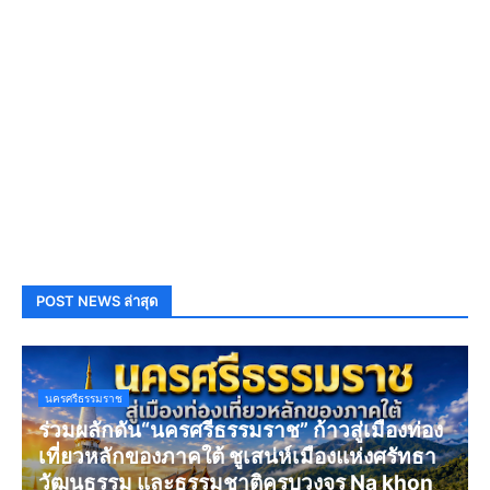
POST NEWS ล่าสุด
นครศรีธรรมราช
ร่วมผลักดัน“นครศรีธรรมราช” ก้าวสู่เมืองท่อง
เที่ยวหลักของภาคใต้ ชูเสน่ห์เมืองแห่งศรัทธา
วัฒนธรรม และธรรมชาติครบวงจร Na khon