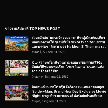
ข่าวรายสัปดาห์ TOP NEWS POST
ร่วมผลักดัน“นครศรีธรรมราช” ก้าวสู่เมืองท่องเที่ยว
หลักของภาคใต้ ชูเสน่ห์เมืองแห่งศรัทธา วัฒนธรรม
และธรรมชาติครบวงจร Na khon Si Tham ma rat
วันเสาร์, สิงหาคม 01, 2569
🥚🍳สุราษฎร์ธานีชวนตามรอยอารยธรรมศรีวิชัย
สัมผัสวิถีชุมชนพุมเรียง–ไชยา ในงาน “มนตราแห่ง
อาณาจักรศรีวิชัย”
วันอังคาร, มิถุนายน 02, 2569
มิลเลนเนียม ออโต้ กรุ๊ป จัดกิจกรรมแทนคำขอบคุณ
‘Spider-Man: Brand New Day Exclusive Movie
Night’ พาลูกค้าชมภาพยนตร์ฟอร์มยักษ์รอบพิเศษ
วันศุกร์, กรกฎาคม 31, 2569