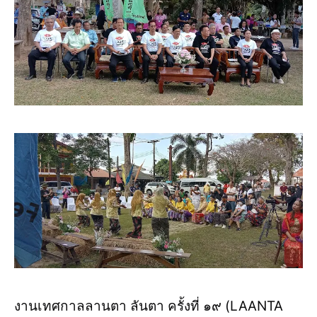
งานเทศกาลลานตา ลันตา ครั้งที่ ๑๙ (LAANTA