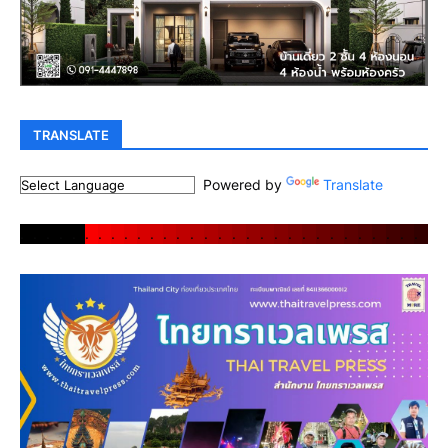
TRANSLATE
Powered by
Translate
.
.
.
.
.
.
.
.
.
.
.
.
.
.
.
.
.
.
.
.
.
.
.
.
.
.
.
.
.
.