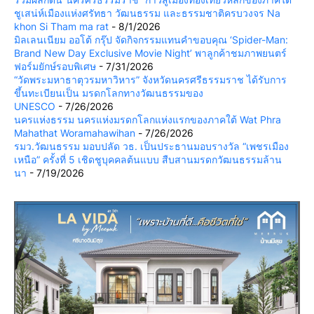
ชูเสน่ห์เมืองแห่งศรัทธา วัฒนธรรม และธรรมชาติครบวงจร Na
khon Si Tham ma rat
- 8/1/2026
มิลเลนเนียม ออโต้ กรุ๊ป จัดกิจกรรมแทนคำขอบคุณ ‘Spider-Man:
Brand New Day Exclusive Movie Night’ พาลูกค้าชมภาพยนตร์
ฟอร์มยักษ์รอบพิเศษ
- 7/31/2026
“วัดพระมหาธาตุวรมหาวิหาร” จังหวัดนครศรีธรรมราช ได้รับการ
ขึ้นทะเบียนเป็น มรดกโลกทางวัฒนธรรมของ
UNESCO
- 7/26/2026
นครแห่งธรรม นครแห่งมรดกโลกแห่งแรกของภาคใต้ Wat Phra
Mahathat Woramahawihan
- 7/26/2026
รมว.วัฒนธรรม มอบปลัด วธ. เป็นประธานมอบรางวัล “เพชรเมือง
เหนือ” ครั้งที่ 5 เชิดชูบุคคลต้นแบบ สืบสานมรดกวัฒนธรรมล้าน
นา
- 7/19/2026