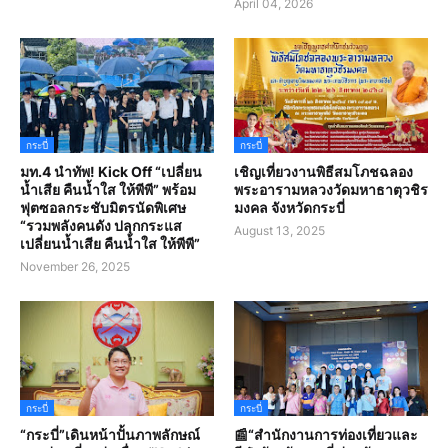
April 04, 2026
กระบี่
กระบี่
มท.4 นำทัพ! Kick Off “เปลี่ยน
เชิญเที่ยวงานพิธีสมโภชฉลอง
น้ำเสีย คืนน้ำใส ให้พีพี” พร้อม
พระอารามหลวงวัดมหาธาตุวชิร
ฟุตซอลกระชับมิตรนัดพิเศษ
มงคล จังหวัดกระบี่
“รวมพลังคนดัง ปลุกกระแส
August 13, 2025
เปลี่ยนน้ำเสีย คืนน้ำใส ให้พีพี”
November 26, 2025
กระบี่
กระบี่
“กระบี่”เดินหน้าปั้นภาพลักษณ์
📰“สํานักงานการท่องเที่ยวและ