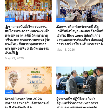
KRABI
กระบี่
🛕ชาวกระบี่หลั่งไหลร่วมงาน
🌅ททท. เลือกจังหวัดกระบี่ เปิด
สมโภชพระอารามหลวง–ห่มผ้า
เวทีรับฟังข้อมูลและคัดเลือกพื้นที่
พระมหาธาตุเจดีย์ วัดมหาธาตุ
นำร่อง Blue zone ผลักดันการ
วชิรมงคล พระอารามหลวง (วัด
ลงทุนและการท่องเที่ยว ต่อยอดสู่
บางโทง) สืบสานพุทธศรัทธา
การท่องเที่ยวในระดับนานาชาติ
กระตุ้นท่องเที่ยวเชิงวัฒนธรรม
May 18, 2026
🎉🙏🏻🛕
May 23, 2026
กระบี่
กระบี่
Krabi Flavor Fest 2026
ผู้ว่ากระบี่ฯ ปฏิบัติภารกิจส่ง
เทศกาลอาหารถิ่น จังหวัดกระบี่
รัฐมนตรีว่าการกระทรวงการ
✨ 🦑🐟🦐🫚🍲🥤🍡
ต่างประเทศแห่งสาธารณรัฐ