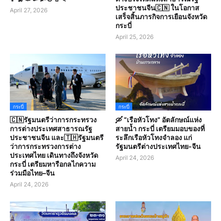
ประชาชนจีน🇨🇳 ในโอกาส
April 27, 2026
เสร็จสิ้นภารกิจการเยือนจังหวัด
กระบี่
April 25, 2026
กระบี่
กระบี่
🇨🇳รัฐมนตรีว่าการกระทรวง
🛶 “เรือหัวโทง” อัตลักษณ์แห่ง
การต่างประเทศสาธารณรัฐ
สายน้ำ กระบี่ เตรียมมอบของที่
ประชาชนจีน และ🇹🇭รัฐมนตรี
ระลึกเรือหัวโทงจำลอง แก่
ว่าการกระทรวงการต่าง
รัฐมนตรีต่างประเทศไทย-จีน
ประเทศไทย เดินทางถึงจังหวัด
April 24, 2026
กระบี่ เตรียมหารือกลไกความ
ร่วมมือไทย–จีน
April 24, 2026