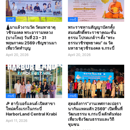
กระบี่
กระบี่
🛕มาแล้วงานวัด วัดมหาธาตุ
พระราชทานสัญญาบัตรตั้ง
วชิรมงคล พระอารามหลวง
สมณศักดิ์พระราชาคณะชั้น
(บางโทง) วันที่ 23 – 31
ธรรม โปรดเกล้าฯ ตั้ง “พระ
พฤษภาคม 2569 เชิญชวนมา
ธรรมวชิรพุทธาคม” ณ วัด
เที่ยววัดทำบุญ
มหาธาตุวชิรมงคล จ.กระบี่
April 20, 2026
April 20, 2026
กระบี่
กระบี่
🎉 ฮาร์เบอร์แลนด์ เปิดสาขา
สุดอลังการ“งานเทศกาลเปอรา
ใหม่ครั้งแรกในกระบี่
นากันแหลมสัก 2569” เปิดพื้นที่
HarborLand Central Krabi
วัฒนธรรม จ.กระบี่ ผลักดันท่อง
เที่ยวเชิงวัฒนธรรมและวิถี
April 11, 2026
ชุมชน