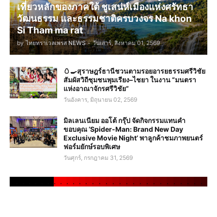
เที่ยวหลักของภาคใต้ ชูเสน่ห์เมืองแห่งศรัทธา
วัฒนธรรม และธรรมชาติครบวงจร Na khon
Si Tham ma rat
by
ไทยทราเวลเพรส NEWS
-
วันเสาร์, สิงหาคม 01, 2569
🥚🍳สุราษฎร์ธานีชวนตามรอยอารยธรรมศรีวิชัย
สัมผัสวิถีชุมชนพุมเรียง–ไชยา ในงาน “มนตรา
แห่งอาณาจักรศรีวิชัย”
วันอังคาร, มิถุนายน 02, 2569
มิลเลนเนียม ออโต้ กรุ๊ป จัดกิจกรรมแทนคำ
ขอบคุณ ‘Spider-Man: Brand New Day
Exclusive Movie Night’ พาลูกค้าชมภาพยนตร์
ฟอร์มยักษ์รอบพิเศษ
วันศุกร์, กรกฎาคม 31, 2569
.
.
.
.
.
.
.
.
.
.
.
.
.
.
.
.
.
.
.
.
.
.
.
.
.
.
.
.
.
.