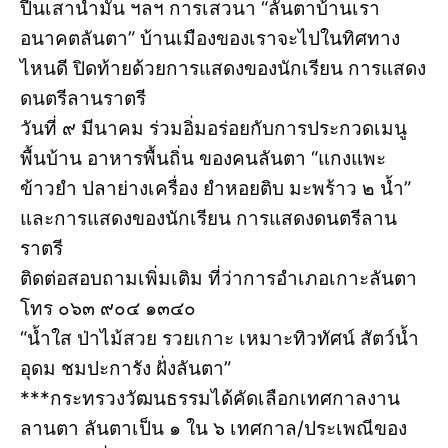
ปีนเสาน้ำมัน ฯลฯ การเสวนา “ลันตาบ้านเรา
อนาคตลันตา” บ้านเมืองของเราจะไปในทิศทาง
ไหนดี ปิดท้ายด้วยการแสดงของนักเรียน การแสดง
ดนตรีลานราตรี
วันที่ ๙ มีนาคม ร่วมอิ่มอร่อยกับการประกวดเมนู
พื้นบ้าน อาหารพื้นถิ่น ของคนลันตา “แกงแพะ
ข้าวยำ ปลาย่างเครื่อง ยำหอยติบ มะพร้าว ๒ น้ำ”
และการแสดงของนักเรียน การแสดงดนตรีลาน
ราตรี
ติดต่อสอบถามเพิ่มเติม ที่ว่าการอำเภอเกาะลันตา
โทร ๐๖๓ ๙๐๔ ๑๓๔๐
“น้ำใส ป่าไม้สวย รวยเกาะ เหมาะทิวทัศน์ สัตว์น้ำ
อุดม ชมปะการัง ฝั่งลันตา”
***กระทรวงวัฒนธรรมได้คัดเลือกเทศกาลงาน
ลานตา ลันตาเป็น ๑ ใน ๖ เทศกาล/ประเพณีของ