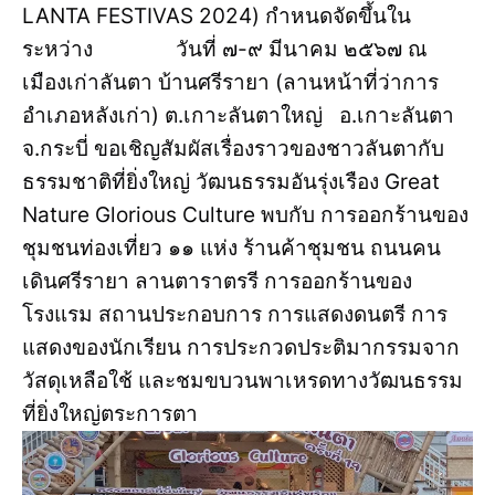
LANTA FESTIVAS 2024) กำหนดจัดขึ้นใน
ระหว่าง วันที่ ๗-๙ มีนาคม ๒๕๖๗ ณ
เมืองเก่าลันตา บ้านศรีรายา (ลานหน้าที่ว่าการ
อำเภอหลังเก่า) ต.เกาะลันตาใหญ่ อ.เกาะลันตา
จ.กระบี่ ขอเชิญสัมผัสเรื่องราวของชาวลันตากับ
ธรรมชาติที่ยิ่งใหญ่ วัฒนธรรมอันรุ่งเรือง Great
Nature Glorious Culture พบกับ การออกร้านของ
ชุมชนท่องเที่ยว ๑๑ แห่ง ร้านค้าชุมชน ถนนคน
เดินศรีรายา ลานตาราตรรี การออกร้านของ
โรงแรม สถานประกอบการ การแสดงดนตรี การ
แสดงของนักเรียน การประกวดประติมากรรมจาก
วัสดุเหลือใช้ และชมขบวนพาเหรดทางวัฒนธรรม
ที่ยิ่งใหญ่ตระการตา