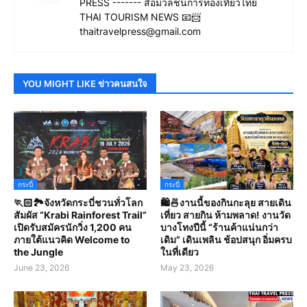
PRESS ------- สื่อมวลชนการท่องเที่ยวไทย
THAI TOURISM NEWS 📧📨
thaitravelpress@gmail.com
YOU MIGHT LIKE ข่าวคนสนใจ
กระบี่
กระบี่
🏃🏻🏞️จังหวัดกระบี่ชวนทั่วโลก
🛍️🍜งานนี้ของกินกะลุย สายเดิน
สัมผัส “Krabi Rainforest Trail”
เที่ยว สายกิน ห้ามพลาด! งานวัด
เปิดรับสมัครนักวิ่ง 1,200 คน
บางโทงปีนี้ “ร้านค้าแน่นกว่า
ภายใต้แนวคิด Welcome to
เดิม” เดินเพลิน ช้อปสนุก อิ่มครบ
the Jungle
ในที่เดียว
June 23, 2026
May 23, 2026