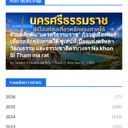
POST NEWS ล่าสุด
นครศรีธรรมราช
ร่วมผลักดัน“นครศรีธรรมราช” ก้าวสู่เมืองท่อง
เที่ยวหลักของภาคใต้ ชูเสน่ห์เมืองแห่งศรัทธา
วัฒนธรรม และธรรมชาติครบวงจร Na khon
Si Tham ma rat
by
ไทยทราเวลเพรส NEWS
-
วันเสาร์, สิงหาคม 01, 2569
รวมคลังข่าว NEWS.
2026
(71)
2025
(288)
2024
(439)
2023
(292)