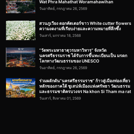
Wat Phra Mahathat Woramahawihan
วันอาทิตย์, กรกฎาคม 26, 2569
สวนภูเวียง ดอกคัตเตอร์ขาว White cutter flowers
ความงดงามที่เรียบง่ายและความหมายที่ลึกซึ้ง
วันเสาร์, มกราคม 18, 2568
“วัดพระมหาธาตุวรมหาวิหาร” จังหวัด
นครศรีธรรมราช ได้รับการขึ้นทะเบียนเป็น มรดก
โลกทางวัฒนธรรมของ UNESCO
วันอาทิตย์, กรกฎาคม 26, 2569
ร่วมผลักดัน“นครศรีธรรมราช” ก้าวสู่เมืองท่องเที่ยว
หลักของภาคใต้ ชูเสน่ห์เมืองแห่งศรัทธา วัฒนธรรม
และธรรมชาติครบวงจร Na khon Si Tham ma rat
วันเสาร์, สิงหาคม 01, 2569