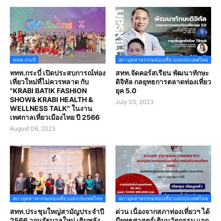
ททท.กระบี่
สภาอุตสาหกรรมท่องเที่ยวแห่งประเทศไทย
ททท.กระบี่ เปิดประสบการณ์ท่อง
สทท.จัดคอร์สเรียน พัฒนาทักษะ
เที่ยวใหม่ที่ไม่ควรพลาด กับ
ดิจิทัล กลยุทธการตลาดท่องเที่ยว
"KRABI BATIK FASHION
ยุค 5.0
SHOW& KRABI HEALTH &
July 05, 2023
WELLNESS TALK" ในงาน
เทศกาลเที่ยวเมืองไทย ปี 2566
August 06, 2023
สภาอุตสาหกรรมท่องเที่ยวแห่งประเทศไทย
สภาอุตสาหกรรมท่องเที่ยวแห่งประเทศไทย
สทท.ประชุมใหญ่สามัญประจำปี
ด่วน เนื่องจากสภาท่องเที่ยวฯ ได้
2566 วอนรัฐบาลใหม่ เติมพลัง
มียุทธศาสตร์เติมนวัตกรรม แจก