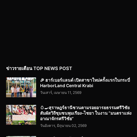
ข่าวรายเดือน TOP NEWS POST
🎉 ฮาร์เบอร์แลนด์ เปิดสาขาใหม่ครั้งแรกในกระบี่
HarborLand Central Krabi
วันเสาร์, เมษายน 11, 2569
🥚🍳สุราษฎร์ธานีชวนตามรอยอารยธรรมศรีวิชัย
สัมผัสวิถีชุมชนพุมเรียง–ไชยา ในงาน “มนตราแห่ง
อาณาจักรศรีวิชัย”
วันอังคาร, มิถุนายน 02, 2569