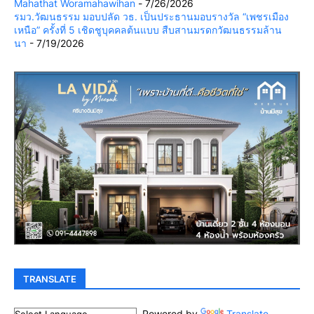
Mahathat Woramahawihan
- 7/26/2026
รมว.วัฒนธรรม มอบปลัด วธ. เป็นประธานมอบรางวัล “เพชรเมือง
เหนือ” ครั้งที่ 5 เชิดชูบุคคลต้นแบบ สืบสานมรดกวัฒนธรรมล้าน
นา
- 7/19/2026
TRANSLATE
Powered by
Translate