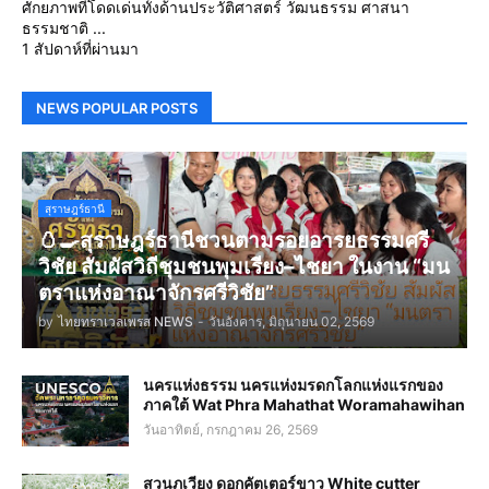
ศักยภาพที่โดดเด่นทั้งด้านประวัติศาสตร์ วัฒนธรรม ศาสนา
ธรรมชาติ ...
1 สัปดาห์ที่ผ่านมา
NEWS POPULAR POSTS
สุราษฎร์ธานี
🥚🍳สุราษฎร์ธานีชวนตามรอยอารยธรรมศรี
วิชัย สัมผัสวิถีชุมชนพุมเรียง–ไชยา ในงาน “มน
ตราแห่งอาณาจักรศรีวิชัย”
by
ไทยทราเวลเพรส NEWS
-
วันอังคาร, มิถุนายน 02, 2569
นครแห่งธรรม นครแห่งมรดกโลกแห่งแรกของ
ภาคใต้ Wat Phra Mahathat Woramahawihan
วันอาทิตย์, กรกฎาคม 26, 2569
สวนภูเวียง ดอกคัตเตอร์ขาว White cutter