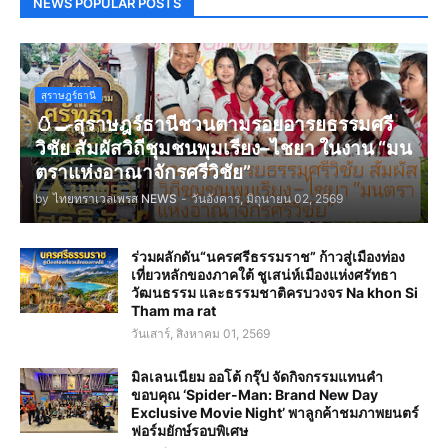
NEWS POPULAR POSTS
สุราษฎร์ธานี
🥚🍳สุราษฎร์ธานีชวนตามรอยอารยธรรมศรี
วิชัย สัมผัสวิถีชุมชนพุมเรียง–ไชยา ในงาน “มน
ตราแห่งอาณาจักรศรีวิชัย”
by
ไทยทราเวลเพรส NEWS
-
วันอังคาร, มิถุนายน 02, 2569
ร่วมผลักดัน“นครศรีธรรมราช” ก้าวสู่เมืองท่อง
เที่ยวหลักของภาคใต้ ชูเสน่ห์เมืองแห่งศรัทธา
วัฒนธรรม และธรรมชาติครบวงจร Na khon Si
Tham ma rat
วันเสาร์, สิงหาคม 01, 2569
มิลเลนเนียม ออโต้ กรุ๊ป จัดกิจกรรมแทนคำ
ขอบคุณ ‘Spider-Man: Brand New Day
Exclusive Movie Night’ พาลูกค้าชมภาพยนตร์
ฟอร์มยักษ์รอบพิเศษ