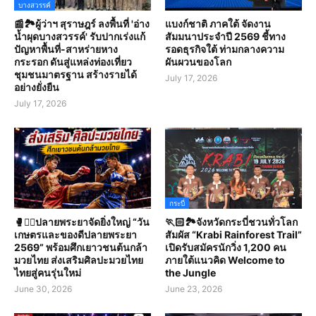
บางสวรรค์
📰🏞️ผู้ว่าฯ สุราษฎร์ ลงพื้นที่ 'อ่าง
แบงก์ชาติ ภาคใต้ จัดงาน
น้ำผุดบางสวรรค์' รับปากเร่งแก้
สัมมนาประจำปี 2569 ชี้ทาง
ปัญหาพื้นที่-สาหร่ายหาง
รอดธุรกิจใต้ ท่ามกลางความ
กระรอก ดันสู่แหล่งท่องเที่ยว
ผันผวนของโลก
ชุมชนมาตรฐาน สร้างรายได้
July 17, 2026
อย่างยั่งยืน
July 17, 2026
กระบี่
🥊🤼‍♀️ปลายพระยาจัดยิ่งใหญ่ “วัน
🏃🏻🏞️จังหวัดกระบี่ชวนทั่วโลก
เกษตรและของดีปลายพระยา
สัมผัส “Krabi Rainforest Trail”
2569” พร้อมศึกเยาวชนต้นกล้า
เปิดรับสมัครนักวิ่ง 1,200 คน
มวยไทย ส่งเสริมศิลปะมวยไทย
ภายใต้แนวคิด Welcome to
ไทยสู่คนรุ่นใหม่
the Jungle
June 30, 2026
June 23, 2026