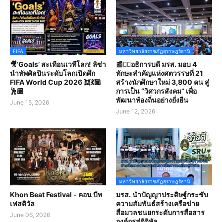
FIFA
มหาวิทยาลัยราชภัฏสุราษฎร์ธานี
🎥‘Goals’ สะเทือนเวทีโลก! ลิซ่า
📰✍🏻อธิการบดี มรส. มอบ 4
นำทัพศิลปินระดับโลกเปิดศึก
ทักษะสำคัญแห่งศตวรรษที่ 21
FIFA World Cup 2026 👯💃🏼
สร้างนักศึกษาใหม่ 3,800 คน สู่
🕺🏽
การเป็น “วิศวกรสังคม” เพื่อ
พัฒนาท้องถิ่นอย่างยั่งยืน
June 15, 2026
June 12, 2026
มหาวิทยาลัยราชภัฏสุราษฎร์ธานี
Khon Beat Festival - คอน บีท
มรส. นำปัญญาประดิษฐ์กระชับ
เฟสติวัล
ความสัมพันธ์สร้างเครือข่าย
สื่อมวลชนยกระดับการสื่อสาร
June 06, 2026
องค์กรสู่ดิจิทัล