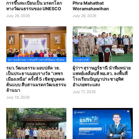
การขึ้นทะเบียนเป็น มรดกโลก
Phra Mahathat
ทางวัฒนธรรมของ UNESCO
Woramahawihan
July 26, 2026
July 26, 2026
สภาองค์กรเยาวชนสร้างสรรค์พัฒนาสังคม
บางสวรรค์
รมว.วัฒนธรรม มอบปลัด วธ.
ผู้ว่าฯ สุราษฎร์ธานี นำทีมหน่วย
เป็นประธานมอบรางวัล “เพชร
แพทย์เคลื่อนที่ พอ.สว. ลงพื้นที่
เมืองเหนือ” ครั้งที่ 5 เชิดชูบุคคล
โรงเรียนปัญญาประชาอุทิศ
ต้นแบบ สืบสานมรดกวัฒนธรรม
อำเภอพระแสง
ล้านนา
July 17, 2026
July 19, 2026