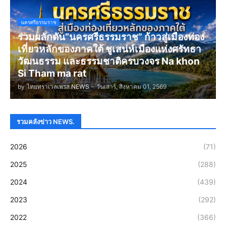
นครศรีธรรมราช
ร่วมผลักดัน“นครศรีธรรมราช” ก้าวสู่เมืองท่อง
เที่ยวหลักของภาคใต้ ชูเสน่ห์เมืองแห่งศรัทธา
วัฒนธรรม และธรรมชาติครบวงจร Na khon
Si Tham ma rat
by
ไทยทราเวลเพรส NEWS
-
วันเสาร์, สิงหาคม 01, 2569
รวมคลังข่าว NEWS.
2026
(71)
2025
(288)
2024
(439)
2023
(292)
2022
(366)