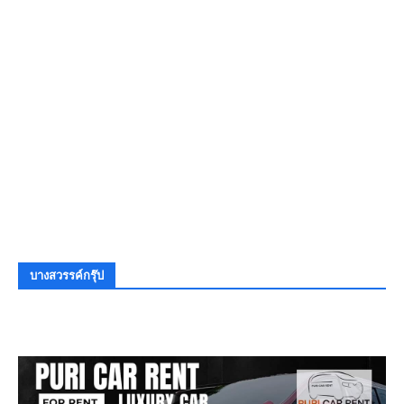
บางสวรรค์กรุ๊ป