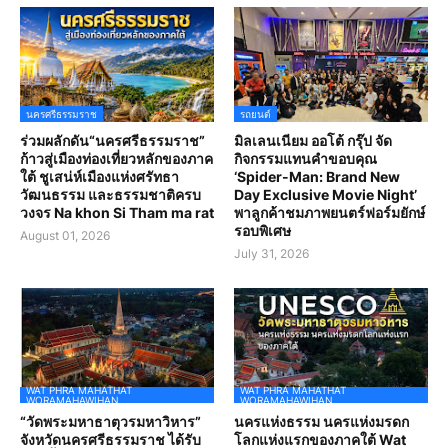
นครศรีธรรมราช
รถยนต์
ร่วมผลักดัน“นครศรีธรรมราช”
มิลเลนเนียม ออโต้ กรุ๊ป จัด
ก้าวสู่เมืองท่องเที่ยวหลักของภาค
กิจกรรมแทนคำขอบคุณ
ใต้ ชูเสน่ห์เมืองแห่งศรัทธา
‘Spider-Man: Brand New
วัฒนธรรม และธรรมชาติครบ
Day Exclusive Movie Night’
วงจร Na khon Si Tham ma rat
พาลูกค้าชมภาพยนตร์ฟอร์มยักษ์
รอบพิเศษ
August 01, 2026
July 31, 2026
WAT PHRA MAHATHAT
WAT PHRA MAHATHAT
WORAMAHAWIHAN
WORAMAHAWIHAN
“วัดพระมหาธาตุวรมหาวิหาร”
นครแห่งธรรม นครแห่งมรดก
จังหวัดนครศรีธรรมราช ได้รับ
โลกแห่งแรกของภาคใต้ Wat