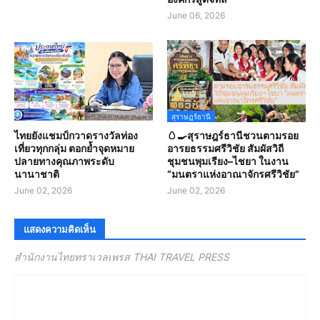
June 06, 2026
สุราษฎร์ธานี
ไทยยังแชมป์กวาดรางวัลท่อง
🥚🍳สุราษฎร์ธานีชวนตามรอย
เที่ยวทุกกลุ่ม ตอกย้ำจุดหมาย
อารยธรรมศรีวิชัย สัมผัสวิถี
ปลายทางคุณภาพระดับ
ชุมชนพุมเรียง–ไชยา ในงาน
นานาชาติ
“มนตราแห่งอาณาจักรศรีวิชัย”
June 02, 2026
June 02, 2026
แสดงความคิดเห็น
สำนักงานไทยทราเวลเพรส THAI TRAVEL PRESS