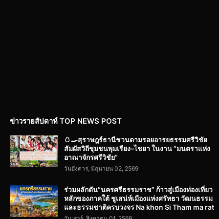
ข่าวรายสัปดาห์ TOP NEWS POST
🥚🍳สุราษฎร์ธานีชวนตามรอยอารยธรรมศรีวิชัย
สัมผัสวิถีชุมชนพุมเรียง–ไชยา ในงาน “มนตราแห่ง
อาณาจักรศรีวิชัย”
วันอังคาร, มิถุนายน 02, 2569
ร่วมผลักดัน“นครศรีธรรมราช” ก้าวสู่เมืองท่องเที่ยว
หลักของภาคใต้ ชูเสน่ห์เมืองแห่งศรัทธา วัฒนธรรม
และธรรมชาติครบวงจร Na khon Si Tham ma rat
วันเสาร์, สิงหาคม 01, 2569