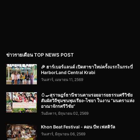
ข่าวรายเดือน TOP NEWS POST
🎉 ฮาร์เบอร์แลนด์ เปิดสาขาใหม่ครั้งแรกในกระบี่
HarborLand Central Krabi
วันเสาร์, เมษายน 11, 2569
🥚🍳สุราษฎร์ธานีชวนตามรอยอารยธรรมศรีวิชัย
สัมผัสวิถีชุมชนพุมเรียง–ไชยา ในงาน “มนตราแห่ง
อาณาจักรศรีวิชัย”
วันอังคาร, มิถุนายน 02, 2569
Khon Beat Festival - คอน บีท เฟสติวัล
วันเสาร์, มิถุนายน 06, 2569