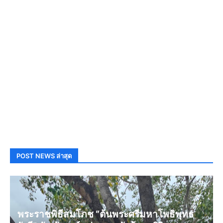
POST NEWS ล่าสุด
พระราชพิธีสมโภช “ต้นพระศรีมหาโพธิพุทธ