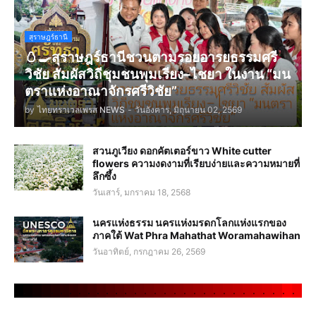
สุราษฎร์ธานี
🥚🍳สุราษฎร์ธานีชวนตามรอยอารยธรรมศรี
วิชัย สัมผัสวิถีชุมชนพุมเรียง–ไชยา ในงาน “มน
ตราแห่งอาณาจักรศรีวิชัย”
by
ไทยทราเวลเพรส NEWS
-
วันอังคาร, มิถุนายน 02, 2569
สวนภูเวียง ดอกคัตเตอร์ขาว White cutter
flowers ความงดงามที่เรียบง่ายและความหมายที่
ลึกซึ้ง
วันเสาร์, มกราคม 18, 2568
นครแห่งธรรม นครแห่งมรดกโลกแห่งแรกของ
ภาคใต้ Wat Phra Mahathat Woramahawihan
วันอาทิตย์, กรกฎาคม 26, 2569
.
.
.
.
.
.
.
.
.
.
.
.
.
.
.
.
.
.
.
.
.
.
.
.
.
.
.
.
.
.