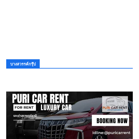
บางสวรรค์กรุ๊ป