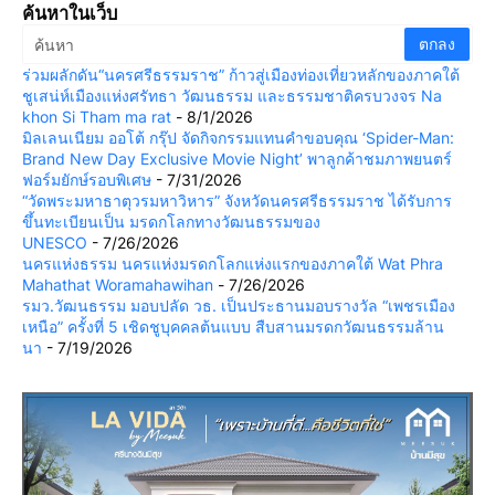
ค้นหาในเว็บ
ร่วมผลักดัน“นครศรีธรรมราช” ก้าวสู่เมืองท่องเที่ยวหลักของภาคใต้
ชูเสน่ห์เมืองแห่งศรัทธา วัฒนธรรม และธรรมชาติครบวงจร Na
khon Si Tham ma rat
- 8/1/2026
มิลเลนเนียม ออโต้ กรุ๊ป จัดกิจกรรมแทนคำขอบคุณ ‘Spider-Man:
Brand New Day Exclusive Movie Night’ พาลูกค้าชมภาพยนตร์
ฟอร์มยักษ์รอบพิเศษ
- 7/31/2026
“วัดพระมหาธาตุวรมหาวิหาร” จังหวัดนครศรีธรรมราช ได้รับการ
ขึ้นทะเบียนเป็น มรดกโลกทางวัฒนธรรมของ
UNESCO
- 7/26/2026
นครแห่งธรรม นครแห่งมรดกโลกแห่งแรกของภาคใต้ Wat Phra
Mahathat Woramahawihan
- 7/26/2026
รมว.วัฒนธรรม มอบปลัด วธ. เป็นประธานมอบรางวัล “เพชรเมือง
เหนือ” ครั้งที่ 5 เชิดชูบุคคลต้นแบบ สืบสานมรดกวัฒนธรรมล้าน
นา
- 7/19/2026