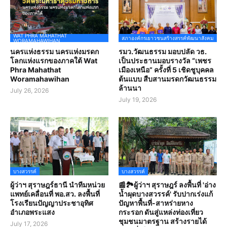
WAT PHRA MAHATHAT
สภาองค์กรเยาวชนสร้างสรรค์พัฒนาสังคม
WORAMAHAWIHAN
นครแห่งธรรม นครแห่งมรดก
รมว.วัฒนธรรม มอบปลัด วธ.
โลกแห่งแรกของภาคใต้ Wat
เป็นประธานมอบรางวัล “เพชร
Phra Mahathat
เมืองเหนือ” ครั้งที่ 5 เชิดชูบุคคล
Woramahawihan
ต้นแบบ สืบสานมรดกวัฒนธรรม
ล้านนา
July 26, 2026
July 19, 2026
บางสวรรค์
บางสวรรค์
ผู้ว่าฯ สุราษฎร์ธานี นำทีมหน่วย
📰🏞️ผู้ว่าฯ สุราษฎร์ ลงพื้นที่ 'อ่าง
แพทย์เคลื่อนที่ พอ.สว. ลงพื้นที่
น้ำผุดบางสวรรค์' รับปากเร่งแก้
โรงเรียนปัญญาประชาอุทิศ
ปัญหาพื้นที่-สาหร่ายหาง
อำเภอพระแสง
กระรอก ดันสู่แหล่งท่องเที่ยว
ชุมชนมาตรฐาน สร้างรายได้
July 17, 2026