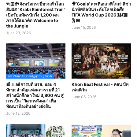
🏃🏻🏞️จังหวัดกระบี่ชวนทั่วโลก
🎥‘Goals’ สะเทือนเวทีโลก! ลิซ่า
สัมผัส “Krabi Rainforest Trail”
นำทัพศิลปินระดับโลกเปิดศึก
เปิดรับสมัครนักวิ่ง 1,200 คน
FIFA World Cup 2026 👯💃🏼
ภายใต้แนวคิด Welcome to
🕺🏽
the Jungle
June 15, 2026
June 23, 2026
มหาวิทยาลัยราชภัฏสุราษฎร์ธานี
📰✍🏻อธิการบดี มรส. มอบ 4
Khon Beat Festival - คอน บีท
ทักษะสำคัญแห่งศตวรรษที่ 21
เฟสติวัล
สร้างนักศึกษาใหม่ 3,800 คน สู่
June 06, 2026
การเป็น “วิศวกรสังคม” เพื่อ
พัฒนาท้องถิ่นอย่างยั่งยืน
June 12, 2026