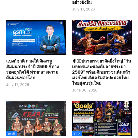
อย่างยั่งยืน
July 17, 2026
แบงก์ชาติ ภาคใต้ จัดงาน
🥊🤼‍♀️ปลายพระยาจัดยิ่งใหญ่ “วัน
สัมมนาประจำปี 2569 ชี้ทาง
เกษตรและของดีปลายพระยา
รอดธุรกิจใต้ ท่ามกลางความ
2569” พร้อมศึกเยาวชนต้นกล้า
ผันผวนของโลก
มวยไทย ส่งเสริมศิลปะมวยไทย
ไทยสู่คนรุ่นใหม่
July 17, 2026
June 30, 2026
กระบี่
FIFA