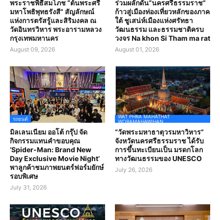
พระราชพิธีสมโภช “ต้นพระศรี
ร่วมผลักดัน“นครศรีธรรมราช”
มหาโพธิพุทธรังสี” สัญลักษณ์
ก้าวสู่เมืองท่องเที่ยวหลักของภาค
แห่งการตรัสรู้และสิริมงคล ณ
ใต้ ชูเสน่ห์เมืองแห่งศรัทธา
วัดอินทรวิหาร พระอารามหลวง
วัฒนธรรม และธรรมชาติครบ
กรุงเทพมหานคร
วงจร Na khon Si Tham ma rat
August 09, 2026
August 01, 2026
WAT PHRA MAHATHAT
รถยนต์
WORAMAHAWIHAN
มิลเลนเนียม ออโต้ กรุ๊ป จัด
“วัดพระมหาธาตุวรมหาวิหาร”
กิจกรรมแทนคำขอบคุณ
จังหวัดนครศรีธรรมราช ได้รับ
‘Spider-Man: Brand New
การขึ้นทะเบียนเป็น มรดกโลก
Day Exclusive Movie Night’
ทางวัฒนธรรมของ UNESCO
พาลูกค้าชมภาพยนตร์ฟอร์มยักษ์
July 26, 2026
รอบพิเศษ
July 31, 2026