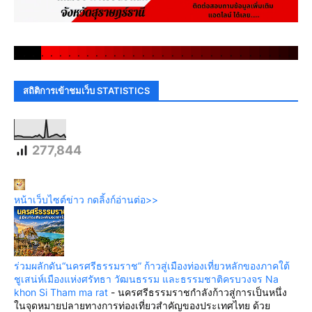
.
.
.
.
.
.
.
.
.
.
.
.
.
.
.
.
.
.
.
.
.
.
.
.
.
.
.
.
.
.
สถิติการเข้าชมเว็บ STATISTICS
277,844
หน้าเว็บไซต์ข่าว กดลิ้งก์อ่านต่อ>>
ร่วมผลักดัน“นครศรีธรรมราช” ก้าวสู่เมืองท่องเที่ยวหลักของภาคใต้
ชูเสน่ห์เมืองแห่งศรัทธา วัฒนธรรม และธรรมชาติครบวงจร Na
khon Si Tham ma rat
-
นครศรีธรรมราชกำลังก้าวสู่การเป็นหนึ่ง
ในจุดหมายปลายทางการท่องเที่ยวสำคัญของประเทศไทย ด้วย