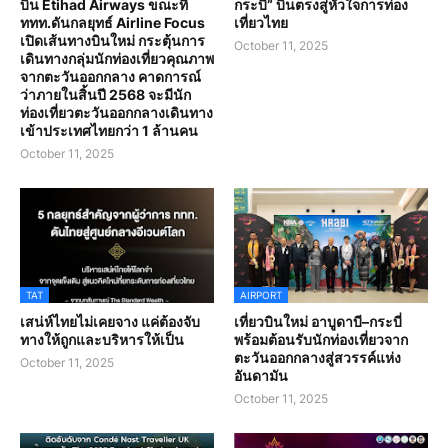
บิน Etihad Airways ขณะที่
กระบี่” บินตรงสู่หัวใจการท่อง
ททท.ดันกลยุทธ์ Airline Focus
เที่ยวไทย
เปิดเส้นทางบินใหม่ กระตุ้นการ
October 11, 2025
เดินทางกลุ่มนักท่องเที่ยวคุณภาพ
จากตะวันออกกลาง คาดการณ์
ว่าภายในสิ้นปี 2568 จะมีนัก
ท่องเที่ยวตะวันออกกลางเดินทาง
เข้าประเทศไทยกว่า 1 ล้านคน
October 11, 2025
TAT
AIRPORT
เสน่ห์ไทยไม่เคยจาง แค่ต้องจับ
เที่ยวบินใหม่ อาบูดาบี–กระบี่
ทางให้ถูกและบริหารให้เป็น
พร้อมต้อนรับนักท่องเที่ยวจาก
ตะวันออกกลางสู่สวรรค์แห่ง
October 11, 2025
อันดามัน
October 11, 2025