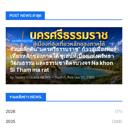
POST NEWS ล่าสุด
นครศรีธรรมราช
ร่วมผลักดัน“นครศรีธรรมราช” ก้าวสู่เมืองท่อง
เที่ยวหลักของภาคใต้ ชูเสน่ห์เมืองแห่งศรัทธา
วัฒนธรรม และธรรมชาติครบวงจร Na khon
Si Tham ma rat
by
ไทยทราเวลเพรส NEWS
-
วันเสาร์, สิงหาคม 01, 2569
รวมคลังข่าว NEWS.
2026
(71)
2025
(288)