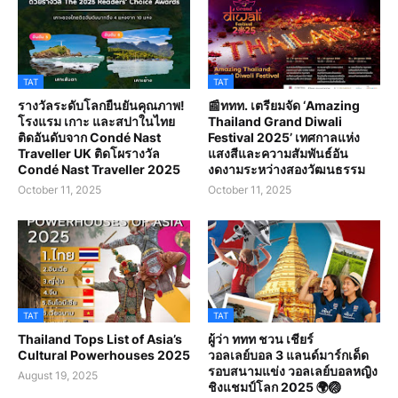
TAT
TAT
รางวัลระดับโลกยืนยันคุณภาพ!
📰ททท. เตรียมจัด ‘Amazing
โรงแรม เกาะ และสปาในไทย
Thailand Grand Diwali
ติดอันดับจาก Condé Nast
Festival 2025’ เทศกาลแห่ง
Traveller UK ติดโผรางวัล
แสงสีและความสัมพันธ์อัน
Condé Nast Traveller 2025
งดงามระหว่างสองวัฒนธรรม
October 11, 2025
October 11, 2025
TAT
TAT
Thailand Tops List of Asia’s
ผู้ว่า ททท ชวน เชียร์
Cultural Powerhouses 2025
วอลเลย์บอล 3 แลนด์มาร์กเด็ด
รอบสนามแข่ง วอลเลย์บอลหญิง
August 19, 2025
ชิงแชมป์โลก 2025 🌍🏐