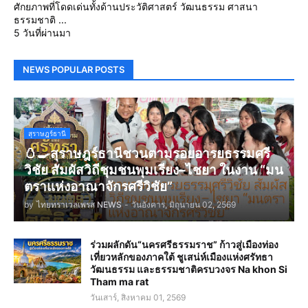
ศักยภาพที่โดดเด่นทั้งด้านประวัติศาสตร์ วัฒนธรรม ศาสนา
ธรรมชาติ ...
5 วันที่ผ่านมา
NEWS POPULAR POSTS
สุราษฎร์ธานี
🥚🍳สุราษฎร์ธานีชวนตามรอยอารยธรรมศรี
วิชัย สัมผัสวิถีชุมชนพุมเรียง–ไชยา ในงาน “มน
ตราแห่งอาณาจักรศรีวิชัย”
by
ไทยทราเวลเพรส NEWS
-
วันอังคาร, มิถุนายน 02, 2569
ร่วมผลักดัน“นครศรีธรรมราช” ก้าวสู่เมืองท่อง
เที่ยวหลักของภาคใต้ ชูเสน่ห์เมืองแห่งศรัทธา
วัฒนธรรม และธรรมชาติครบวงจร Na khon Si
Tham ma rat
วันเสาร์, สิงหาคม 01, 2569