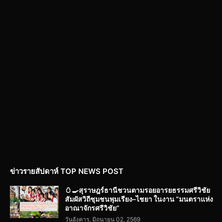
ข่าวรายสัปดาห์ TOP NEWS POST
🥚🍳สุราษฎร์ธานีชวนตามรอยอารยธรรมศรีวิชัย
สัมผัสวิถีชุมชนพุมเรียง–ไชยา ในงาน “มนตราแห่ง
อาณาจักรศรีวิชัย”
วันอังคาร, มิถุนายน 02, 2569