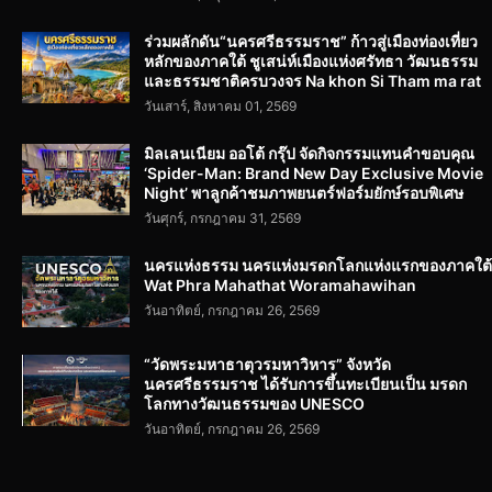
ร่วมผลักดัน“นครศรีธรรมราช” ก้าวสู่เมืองท่องเที่ยว
หลักของภาคใต้ ชูเสน่ห์เมืองแห่งศรัทธา วัฒนธรรม
และธรรมชาติครบวงจร Na khon Si Tham ma rat
วันเสาร์, สิงหาคม 01, 2569
มิลเลนเนียม ออโต้ กรุ๊ป จัดกิจกรรมแทนคำขอบคุณ
‘Spider-Man: Brand New Day Exclusive Movie
Night’ พาลูกค้าชมภาพยนตร์ฟอร์มยักษ์รอบพิเศษ
วันศุกร์, กรกฎาคม 31, 2569
นครแห่งธรรม นครแห่งมรดกโลกแห่งแรกของภาคใต้
Wat Phra Mahathat Woramahawihan
วันอาทิตย์, กรกฎาคม 26, 2569
“วัดพระมหาธาตุวรมหาวิหาร” จังหวัด
นครศรีธรรมราช ได้รับการขึ้นทะเบียนเป็น มรดก
โลกทางวัฒนธรรมของ UNESCO
วันอาทิตย์, กรกฎาคม 26, 2569