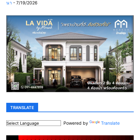
นา
- 7/19/2026
TRANSLATE
Powered by
Translate
.
.
.
.
.
.
.
.
.
.
.
.
.
.
.
.
.
.
.
.
.
.
.
.
.
.
.
.
.
.