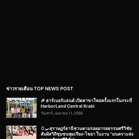
ข่าวรายเดือน TOP NEWS POST
🎉 ฮาร์เบอร์แลนด์ เปิดสาขาใหม่ครั้งแรกในกระบี่
HarborLand Central Krabi
วันเสาร์, เมษายน 11, 2569
🥚🍳สุราษฎร์ธานีชวนตามรอยอารยธรรมศรีวิชัย
สัมผัสวิถีชุมชนพุมเรียง–ไชยา ในงาน “มนตราแห่ง