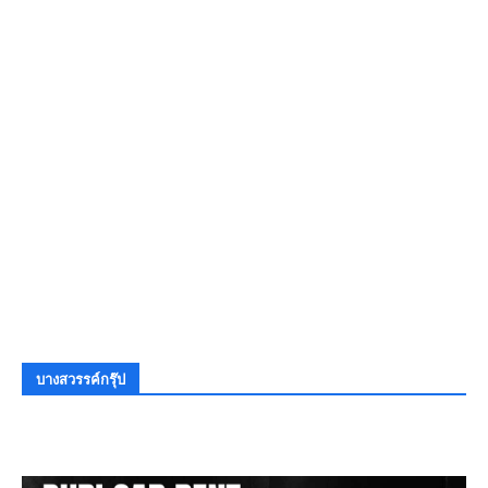
บางสวรรค์กรุ๊ป