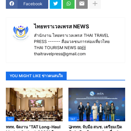
Facebook
ไทยทราเวลเพรส NEWS
สำนักงาน ไทยทราเวลเพรส THAI TRAVEL
PRESS ------- สื่อมวลชนการท่องเที่ยวไทย
THAI TOURISM NEWS 📧📨
thaitravelpress@gmail.com
YOU MIGHT LIKE ข่าวคนสนใจ
TAT
TAT
ททท. จัดงาน “TAT Long-Haul
🤝ททท. จับมือ สนช. เตรียมเปิด