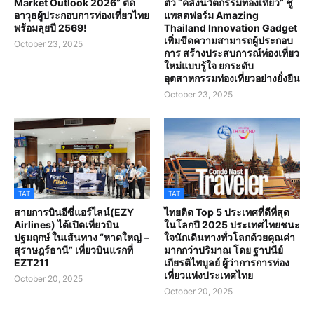
Market Outlook 2026” ติด
ตัว “คลังนวัตกรรมท่องเที่ยว” ชู
อาวุธผู้ประกอบการท่องเที่ยวไทย
แพลตฟอร์ม Amazing
พร้อมลุยปี 2569!
Thailand Innovation Gadget
เพิ่มขีดความสามารถผู้ประกอบ
October 23, 2025
การ สร้างประสบการณ์ท่องเที่ยว
ใหม่แบบรู้ใจ ยกระดับ
อุตสาหกรรมท่องเที่ยวอย่างยั่งยืน
October 23, 2025
TAT
TAT
สายการบินอีซี่แอร์ไลน์(EZY
ไทยติด Top 5 ประเทศที่ดีที่สุด
Airlines) ได้เปิดเที่ยวบิน
ในโลกปี 2025 ประเทศไทยชนะ
ปฐมฤกษ์ ในเส้นทาง “หาดใหญ่ –
ใจนักเดินทางทั่วโลกด้วยคุณค่า
สุราษฎร์ธานี” เที่ยวบินแรกที่
มากกว่าปริมาณ โดย ฐาปนีย์
EZT211
เกียรติไพบูลย์ ผู้ว่าการการท่อง
เที่ยวแห่งประเทศไทย
October 20, 2025
October 20, 2025