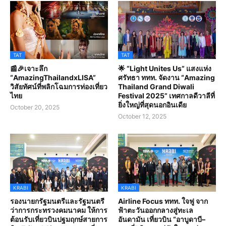
TAT
TAT
📰🎉เจาะลึก
🌟 “Light Unites Us” แสงแห่ง
“AmazingThailandxLISA”
ศรัทธา ททท. จัดงาน “Amazing
วิสัยทัศน์ที่พลิกโฉมการท่องเที่ยว
Thailand Grand Diwali
ไทย
Festival 2025” เทศกาลดีวาลีที่
ยิ่งใหญ่ที่สุดนอกอินเดีย
October 20, 2025
October 12, 2025
KRABI
KRABI
รองนายกรัฐมนตรีและรัฐมนตรี
Airline Focus ททท. ใจฟู จาก
ว่าการกระทรวงคมนาคม ให้การ
ฟ้าตะวันออกกลางสู่ทะเล
ต้อนรับเที่ยวบินปฐมฤกษ์สายการ
อันดามัน เที่ยวบิน “อาบูดาบี–