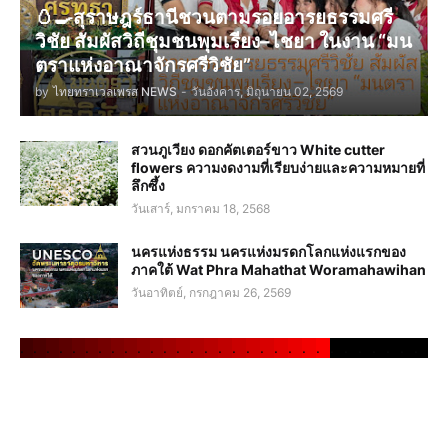
🥚🍳สุราษฎร์ธานีชวนตามรอยอารยธรรมศรี
วิชัย สัมผัสวิถีชุมชนพุมเรียง–ไชยา ในงาน “มน
ตราแห่งอาณาจักรศรีวิชัย”
by
ไทยทราเวลเพรส NEWS
-
วันอังคาร, มิถุนายน 02, 2569
สวนภูเวียง ดอกคัตเตอร์ขาว White cutter
flowers ความงดงามที่เรียบง่ายและความหมายที่
ลึกซึ้ง
วันเสาร์, มกราคม 18, 2568
นครแห่งธรรม นครแห่งมรดกโลกแห่งแรกของ
ภาคใต้ Wat Phra Mahathat Woramahawihan
วันอาทิตย์, กรกฎาคม 26, 2569
.
.
.
.
.
.
.
.
.
.
.
.
.
.
.
.
.
.
.
.
.
.
.
.
.
.
.
.
.
.