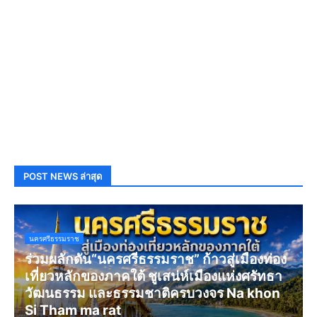
POST NEWS ล่าสุด
นครศรีธรรมราช
ร่วมผลักดัน“นครศรีธรรมราช” ก้าวสู่เมืองท่อง
เที่ยวหลักของภาคใต้ ชูเสน่ห์เมืองแห่งศรัทธา
วัฒนธรรม และธรรมชาติครบวงจร Na khon
Si Tham ma rat