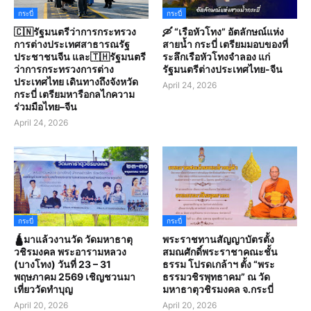
กระบี่
กระบี่
🇨🇳รัฐมนตรีว่าการกระทรวง
🛶 “เรือหัวโทง” อัตลักษณ์แห่ง
การต่างประเทศสาธารณรัฐ
สายน้ำ กระบี่ เตรียมมอบของที่
ประชาชนจีน และ🇹🇭รัฐมนตรี
ระลึกเรือหัวโทงจำลอง แก่
ว่าการกระทรวงการต่าง
รัฐมนตรีต่างประเทศไทย-จีน
ประเทศไทย เดินทางถึงจังหวัด
April 24, 2026
กระบี่ เตรียมหารือกลไกความ
ร่วมมือไทย–จีน
April 24, 2026
กระบี่
กระบี่
🛕มาแล้วงานวัด วัดมหาธาตุ
พระราชทานสัญญาบัตรตั้ง
วชิรมงคล พระอารามหลวง
สมณศักดิ์พระราชาคณะชั้น
(บางโทง) วันที่ 23 – 31
ธรรม โปรดเกล้าฯ ตั้ง “พระ
พฤษภาคม 2569 เชิญชวนมา
ธรรมวชิรพุทธาคม” ณ วัด
เที่ยววัดทำบุญ
มหาธาตุวชิรมงคล จ.กระบี่
April 20, 2026
April 20, 2026