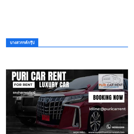
บางสวรรค์กรุ๊ป