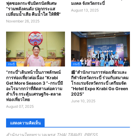
ฟุตซอลกระชับมิตรนัดพิเศษ
มงคล จังหวัดกระบี่
“รวมพลังคนดัง ปลุกกระแส
August 13, 2025
เปลี่ยนน้ำเสีย คืนน้ำใส ให้พีพี”
November 26, 2025
กระบี่
กระบี่
“กระบี่”เดินหน้าปั้นภาพลักษณ์
📰“สํานักงานการท่องเที่ยวและ
การท่องเที่ยวต่อเนื่อง “Krabi
กีฬาจังหวัดกระบี่ ร่วมกับสมาคม
Get More Season 3 “-กระบี่มี
โรงแรมจังหวัดกระบี่ เตรียมจัด
อะไรมากกว่าที่คิดสานต่อความ
“Hotel Expo Krabi Go Green
สำเร็จ กระตุ้นเศรษฐกิจ-ตลาด
2025”
ท่องเที่ยวไทย
June 10, 2025
August 07, 2025
แสดงความคิดเห็น
สำนักงานไทยทราเวลเพรส THAI TRAVEL PRESS