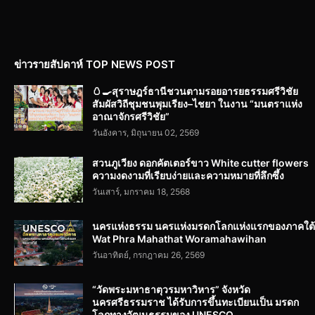
ข่าวรายสัปดาห์ TOP NEWS POST
🥚🍳สุราษฎร์ธานีชวนตามรอยอารยธรรมศรีวิชัย
สัมผัสวิถีชุมชนพุมเรียง–ไชยา ในงาน “มนตราแห่ง
อาณาจักรศรีวิชัย”
วันอังคาร, มิถุนายน 02, 2569
สวนภูเวียง ดอกคัตเตอร์ขาว White cutter flowers
ความงดงามที่เรียบง่ายและความหมายที่ลึกซึ้ง
วันเสาร์, มกราคม 18, 2568
นครแห่งธรรม นครแห่งมรดกโลกแห่งแรกของภาคใต้
Wat Phra Mahathat Woramahawihan
วันอาทิตย์, กรกฎาคม 26, 2569
“วัดพระมหาธาตุวรมหาวิหาร” จังหวัด
นครศรีธรรมราช ได้รับการขึ้นทะเบียนเป็น มรดก
โลกทางวัฒนธรรมของ UNESCO