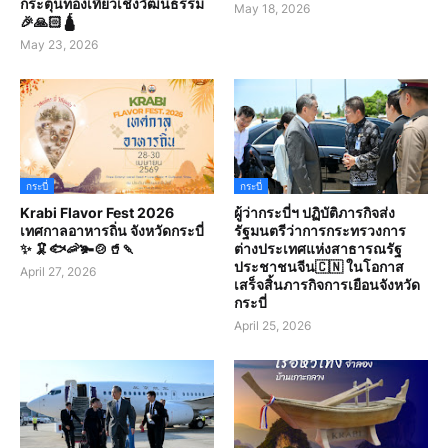
กระตุ้นท่องเที่ยวเชิงวัฒนธรรม
May 18, 2026
🎉🙏🏻🛕
May 23, 2026
กระบี่
กระบี่
Krabi Flavor Fest 2026
ผู้ว่ากระบี่ฯ ปฏิบัติภารกิจส่ง
เทศกาลอาหารถิ่น จังหวัดกระบี่
รัฐมนตรีว่าการกระทรวงการ
✨ 🦑🐟🦐🫚🍲🥤🍡
ต่างประเทศแห่งสาธารณรัฐ
ประชาชนจีน🇨🇳 ในโอกาส
April 27, 2026
เสร็จสิ้นภารกิจการเยือนจังหวัด
กระบี่
April 25, 2026