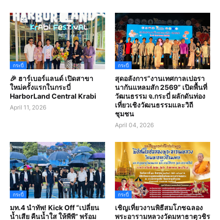
กระบี่
กระบี่
🎉 ฮาร์เบอร์แลนด์ เปิดสาขา
สุดอลังการ“งานเทศกาลเปอรา
ใหม่ครั้งแรกในกระบี่
นากันแหลมสัก 2569” เปิดพื้นที่
HarborLand Central Krabi
วัฒนธรรม จ.กระบี่ ผลักดันท่อง
เที่ยวเชิงวัฒนธรรมและวิถี
April 11, 2026
ชุมชน
April 04, 2026
กระบี่
กระบี่
มท.4 นำทัพ! Kick Off “เปลี่ยน
เชิญเที่ยวงานพิธีสมโภชฉลอง
น้ำเสีย คืนน้ำใส ให้พีพี” พร้อม
พระอารามหลวงวัดมหาธาตุวชิร