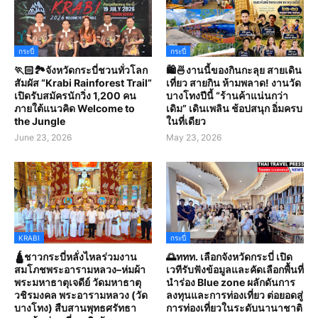
กระบี่
กระบี่
🏃🏻🏞️จังหวัดกระบี่ชวนทั่วโลก
🛍️🍜งานนี้ของกินกะลุย สายเดิน
สัมผัส “Krabi Rainforest Trail”
เที่ยว สายกิน ห้ามพลาด! งานวัด
เปิดรับสมัครนักวิ่ง 1,200 คน
บางโทงปีนี้ “ร้านค้าแน่นกว่า
ภายใต้แนวคิด Welcome to
เดิม” เดินเพลิน ช้อปสนุก อิ่มครบ
the Jungle
ในที่เดียว
June 23, 2026
May 23, 2026
KRABI
กระบี่
🛕ชาวกระบี่หลั่งไหลร่วมงาน
🌅ททท. เลือกจังหวัดกระบี่ เปิด
สมโภชพระอารามหลวง–ห่มผ้า
เวทีรับฟังข้อมูลและคัดเลือกพื้นที่
พระมหาธาตุเจดีย์ วัดมหาธาตุ
นำร่อง Blue zone ผลักดันการ
วชิรมงคล พระอารามหลวง (วัด
ลงทุนและการท่องเที่ยว ต่อยอดสู่
บางโทง) สืบสานพุทธศรัทธา
การท่องเที่ยวในระดับนานาชาติ