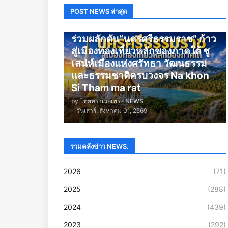
POST NEWS ล่าสุด
นครศรีธรรมราช
ร่วมผลักดัน“นครศรีธรรมราช” ก้าว
สู่เมืองท่องเที่ยวหลักของภาคใต้ ชู
เสน่ห์เมืองแห่งศรัทธา วัฒนธรรม
และธรรมชาติครบวงจร Na khon
Si Tham ma rat
by
ไทยทราเวลเพรส NEWS
-
วันเสาร์, สิงหาคม 01, 2569
รวมคลังข่าว NEWS.
2026
(71)
2025
(288)
2024
(439)
2023
(292)