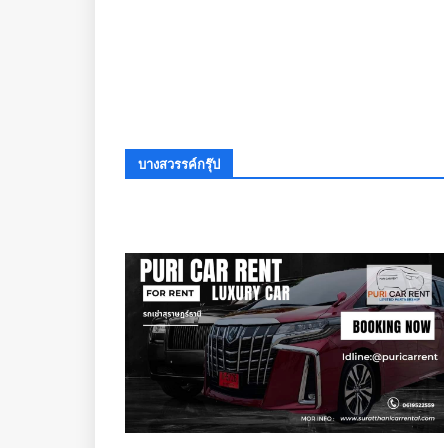
บางสวรรค์กรุ๊ป