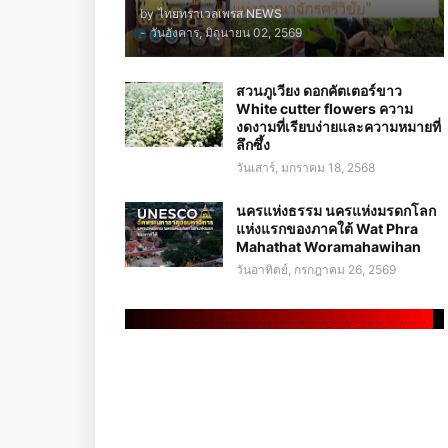
by
ไทยทราเวลเพรส NEWS
-
วันอังคาร, มิถุนายน 02, 2569
สวนภูเวียง ดอกคัตเตอร์ขาว
White cutter flowers ความ
งดงามที่เรียบง่ายและความหมายที่
ลึกซึ้ง
วันเสาร์, มกราคม 18, 2568
นครแห่งธรรม นครแห่งมรดกโลก
แห่งแรกของภาคใต้ Wat Phra
Mahathat Woramahawihan
วันอาทิตย์, กรกฎาคม 26, 2569
.
.
.
.
.
.
.
.
.
.
.
.
.
.
.
.
.
.
.
.
.
.
.
.
.
.
.
.
.
.