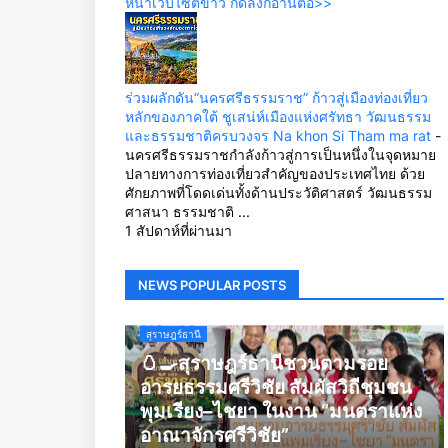
หน้าเว็บไซต์ข่าว กดลิ้งก์อ่านต่อ>>
ร่วมผลักดัน“นครศรีธรรมราช” ก้าวสู่เมืองท่องเที่ยว
หลักของภาคใต้ ชูเสน่ห์เมืองแห่งศรัทธา วัฒนธรรม
และธรรมชาติครบวงจร Na khon Si Tham ma rat
-
นครศรีธรรมราชกำลังก้าวสู่การเป็นหนึ่งในจุดหมาย
ปลายทางการท่องเที่ยวสำคัญของประเทศไทย ด้วย
ศักยภาพที่โดดเด่นทั้งด้านประวัติศาสตร์ วัฒนธรรม
ศาสนา ธรรมชาติ ...
1 สัปดาห์ที่ผ่านมา
NEWS POPULAR POSTS
สุราษฎร์ธานี
🥚🍳สุราษฎร์ธานีชวนตามรอย
อารยธรรมศรีวิชัย สัมผัสวิถีชุมชน
พุมเรียง–ไชยา ในงาน “มนตราแห่ง
อาณาจักรศรีวิชัย”